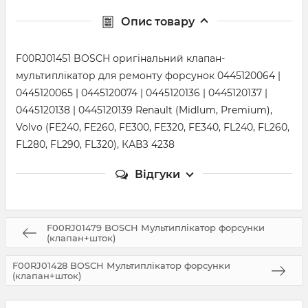
Опис товару
F00RJ01451 BOSCH оригінальний клапан-
мультиплікатор для ремонту форсунок 0445120064 |
0445120065 | 0445120074 | 0445120136 | 0445120137 |
0445120138 | 0445120139 Renault (Midlum, Premium),
Volvo (FE240, FE260, FE300, FE320, FE340, FL240, FL260,
FL280, FL290, FL320), КАВЗ 4238
Відгуки
F00RJ01479 BOSCH Мультиплікатор форсунки
(клапан+шток)
F00RJ01428 BOSCH Мультиплікатор форсунки
(клапан+шток)