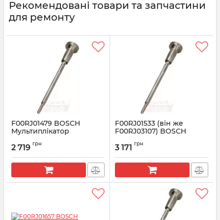
Рекомендовані товари та запчастини
для ремонту
F00RJ01479 BOSCH
F00RJ01533 (він же
Мультиплікатор
F00RJ03107) BOSCH
форсунки (клапан+шток)
Мультиплікатор
грн
грн
форсунки (клапан+шток)
2 719
3 171
Артикул:
F00RJ01479
Артикул:
F00RJ01533