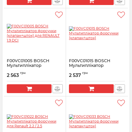
F00VC01005 BOSCH
F00VC01015 BOSCH
Мультиплікатор
Мультиплікатор
форсунки (клапан+шток)
форсунки (клапан+шток)
грн
грн
для RENAULT 1.9 DCI
2 563
2 537
Артикул:
F00VC01015
Артикул:
F00VC01005