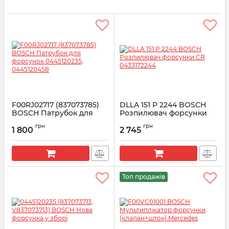
F00RJ02717 (837073785)
DLLA 151 P 2244 BOSCH
BOSCH Патрубок для
Розпилювач форсунки
форсунок 0445120235,
CR 0433172244
грн
грн
0445120458
1 800
2 745
Артикул:
0433172244
Артикул:
F00RJ02717
Топ продажів