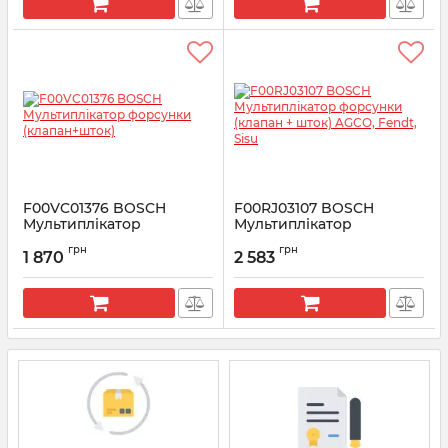
F00VC01376 BOSCH
F00RJ03107 BOSCH
Мультиплікатор
Мультиплікатор
форсунки (клапан+шток)
форсунки (клапан +
грн
грн
шток) AGCO, Fendt, Sisu
1 870
2 583
Артикул:
F00VC01376
Артикул:
F00RJ03107