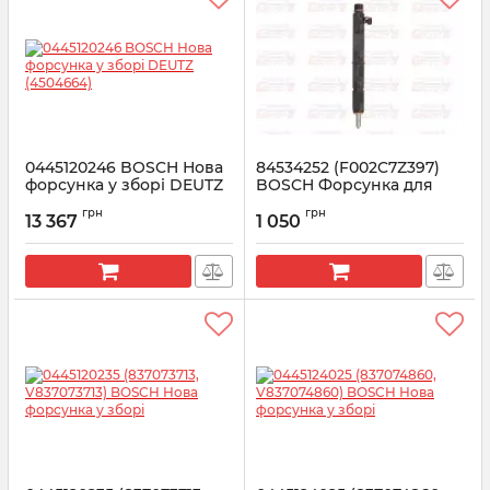
0445120246 BOSCH Нова
84534252 (F002C7Z397)
форсунка у зборі DEUTZ
BOSCH Форсунка для
(4504664)
New Holland TD5.110
грн
грн
13 367
1 050
Артикул:
0445120246
Артикул:
F002C7Z397