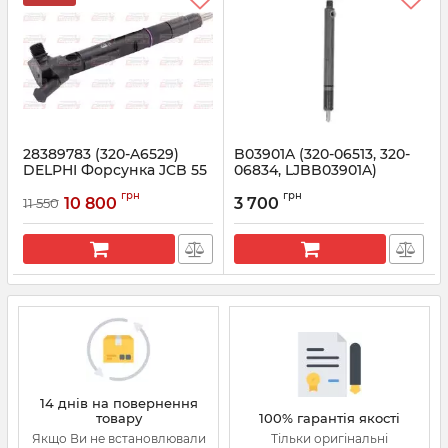
28389783 (320-A6529)
B03901A (320-06513, 320-
DELPHI Форсунка JCB 55
06834, LJBB03901A)
kW 3.0 L
DELPHI Нова форсунка
грн
грн
10 800
3 700
11 550
Артикул:
28389783
Артикул:
B03901A
14 днів на повернення
товару
100% гарантія якості
Якщо Ви не встановлювали
Тільки оригінальні