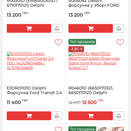
R00301D (EMBR00301D /
R00504Z Delphi
6710170121) Delphi
форсунка у зборі FORD
Форсунка SsangYong 2.0
Mondeo 2.0 TDCI
грн
грн
Euro 5
13 200
13 200
Артикул:
R00504Z
Артикул:
R00301D
Топ продажів
-3.85 %
EJDR01101D Delphi
R04601D (6650170321,
Форсунка Ford Transit 2.4
6650170121) Delphi
TDCi (4C1Q9K546BA /
Форсунка Ssang Yong
грн
грн
4C1Q9K546AB)
(Kyron, Rexton, Rodius) 2.7
11 400
12 500
13 000
Артикул:
R01101D
Артикул:
R04601D
Топ продажів