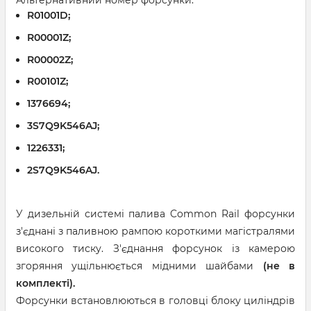
Альтернативний номер форсунки:
R01001D;
R00001Z;
R00002Z;
R00101Z;
1376694;
3S7Q9K546AJ;
1226331;
2S7Q9K546AJ.
У дизельній системі палива Common Rail форсунки
з'єднані з паливною рампою короткими магістралями
високого тиску. З'єднання форсунок із камерою
згоряння ущільнюється мідними шайбами
(не в
комплекті).
Форсунки встановлюються в головці блоку циліндрів