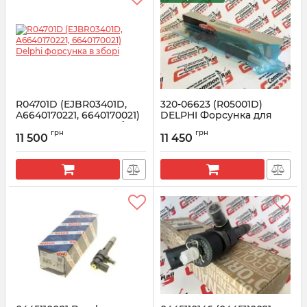
R04701D (EJBR03401D,
320-06623 (R05001D)
A6640170221, 6640170021)
DELPHI Форсунка для
Delphi форсунка в зборі
JCB 4.4L
грн
грн
11 500
11 450
Артикул:
R04701D
Артикул:
R05001D