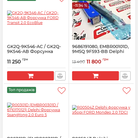
-11.94 %
GK2Q-9K546-AC / GK2Q-
9686191080, EMBR00101D,
9K546-AB Форсунка
9M5Q 9F593-BB Delphi
FORD Transit 2.0 EcoBlue
Форсунка
грн
грн
11 250
11 800
13 400
Артикул:
2143478
Артикул:
R00101DP
Топ продажів