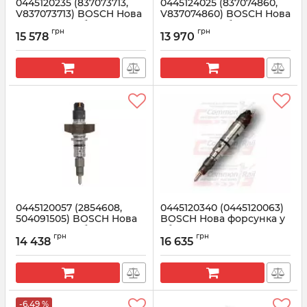
0445120235 (837073713,
0445124025 (837074860,
V837073713) BOSCH Нова
V837074860) BOSCH Нова
форсунка у зборі
форсунка у зборі
грн
грн
15 578
13 970
Артикул:
0445120235
Артикул:
0445124025
0445120057 (2854608,
0445120340 (0445120063)
504091505) BOSCH Нова
BOSCH Нова форсунка у
форсунка у зборі
зборі FENDT, SISU,
грн
грн
VALTRA
14 438
16 635
Артикул:
0445120057
Артикул:
0445120340
-6.49 %