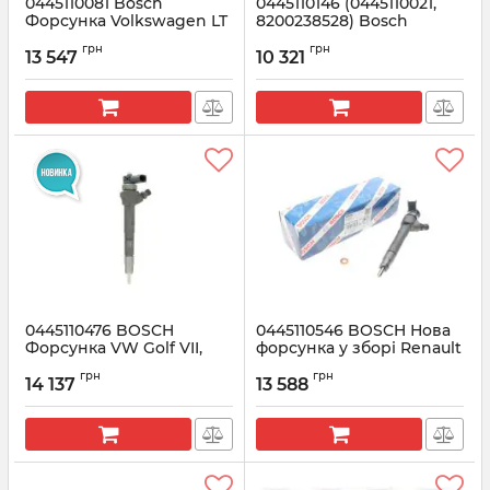
0445110081 Bosсh
0445110146 (0445110021,
Форсунка Volkswagen LT
8200238528) Bosch
2.8 TDI (062130201)
Форсунка Renault Trafic
грн
грн
1.9 DCI
13 547
10 321
Артикул:
0445110081
Артикул:
0445110146
0445110476 BOSCH
0445110546 BOSCH Нова
Форсунка VW Golf VII,
форсунка у зборі Renault
Skoda Octavia III 1.6 TDI 12-
1.6 dCi
грн
грн
14 137
13 588
Артикул:
0445110476
Артикул:
0445110546