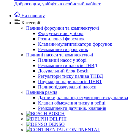
Доброго дня,
увійдіть в особистий кабінет
На головну
Категорії
Паливні форсунки та комплектуючі
Форсунки нові у зборі
Розпилювачі форсунок
Клапани-мультиплікатори форсунок
Ремкомплекти форсунок
Паливні насоси та комплектуючі
Паливний насос у зборі
Ремкомплекти насосів ТНВД
Дозувальний блок Bosch
Регулятори тиску палива ТНВД
Плунжерні пари насосів ПНВТ
Паливопідкачувальні насоси
Паливна рампа
Датчики, клапани, регулятори тиску палива
Клапан обмеження тиску в рейці
Ремкомплекти датчиків, клапанів
BOSCH
DELPHI
DENSO
CONTINENTAL