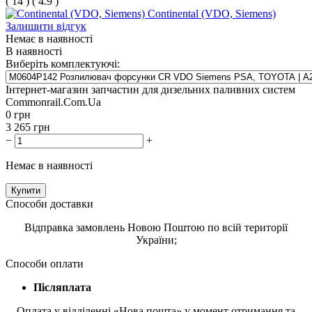
(
14
)
(
4.9
)
Continental (VDO, Siemens)
Залишити відгук
Немає в наявності
В наявності
Виберіть комплектуючі:
Інтернет-магазин запчастин для дизельних паливних систем
Commonrail.Com.Ua
0
грн
3 265
грн
−
+
Немає в наявності
Купити
Способи доставки
Відправка замовлень Новою Поштою по всій території
України;
Способи оплати
Післяплата
Оплата у відділенні «Нова пошта» у момент отримання та