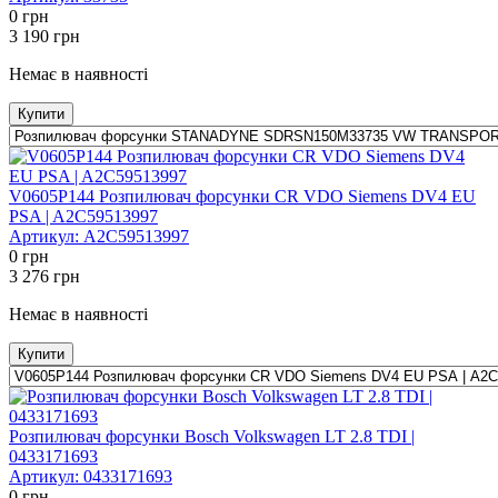
0
грн
3 190
грн
Немає в наявності
Купити
V0605P144 Розпилювач форсунки CR VDO Siemens DV4 EU
PSA | A2C59513997
Артикул:
A2C59513997
0
грн
3 276
грн
Немає в наявності
Купити
Розпилювач форсунки Bosсh Volkswagen LT 2.8 TDI |
0433171693
Артикул:
0433171693
0
грн