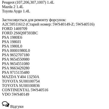
Peugeot (107,206,307,1007) 1.4L
Mazda 2 1.4L
Toyota Aygo 1.4L
Застосовується для ремонту форсунок:
A2C59511612 (Старий номер: 5WS40149-Z; 5WS40516)
FORD 1469709
FORD 2S6Q9F593BC
PSA 1980E6
PSA 1980J1
PSA 1980L0
PSA 00001980L0
PSA 9652707180
PSA 9654550980
PSA 9654551080
PSA 9663429280
PSA 9715135480
MAZDA Y404 13250A
TOYOTA SU00100754
TOYOTA SU00100836
CONTINENTAL 5WS40516
VDO 5WS40149
Відгуки