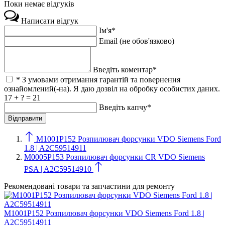
Поки немає відгуків
Написати відгук
Ім'я*
Email (не обов'язково)
Введіть коментар*
* З умовами отримання гарантій та повернення
ознайомлений(-на). Я даю дозвіл на обробку особистих даних.
17 + ? = 21
Введіть капчу*
M1001P152 Розпилювач форсунки VDO Siemens Ford
1.8 | A2C59514911
M0005P153 Розпилювач форсунки CR VDO Siemens
PSA | A2C59514910
Рекомендовані товари та запчастини для ремонту
M1001P152 Розпилювач форсунки VDO Siemens Ford 1.8 |
A2C59514911