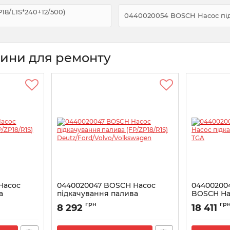
8/L1S*240+12/500)
0440020054 BOSCH Насос підк
тини для ремонту
Насос
0440020047 BOSCH Насос
0440020049
а
підкачування палива
BOSCH На
eco
(FP/ZP18/R1S)
палива M
грн
гр
8 292
18 411
Deutz/Ford/Volvo/Volkswagen
Артикул:
044
Артикул:
0440020047