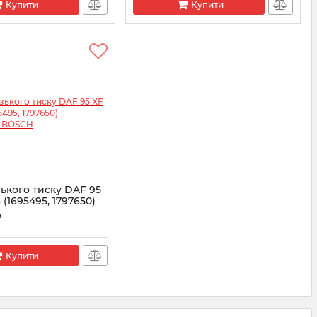
Купити
Купити
ького тиску DAF 95
 (1695495, 1797650)
09 BOSCH
н
0001609
Купити