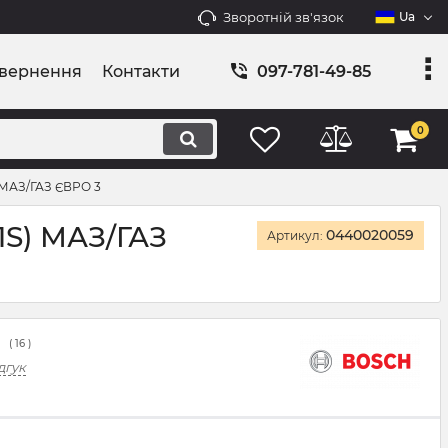
Зворотній зв'язок
Ua
овернення
Контакти
097-781-49-85
0
 МАЗ/ГАЗ ЄВРО 3
1S) МАЗ/ГАЗ
0440020059
Артикул:
(
16
)
дгук