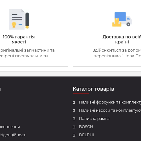
100% гарантія
Доставка по всі
якості
країні
оригінальні запчастини та
Здійснюється за допо
вірені постачальники
перевізника "Нова П
н
Каталог товарів
Паливні форсунки та комплект
Паливні насоси та комплектую
Паливна рампа
повернення
BOSCH
фіденційності
DELPHI