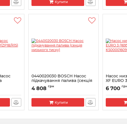
Купити
Насос
0440020030 BOSCH Насос
Насос низ
а
підкачування палива (секція
XF EURO 3
низького тиску)
KS000016
грн
гр
4 808
6 700
Артикул:
0440020030
Артикул:
KS0
Купити