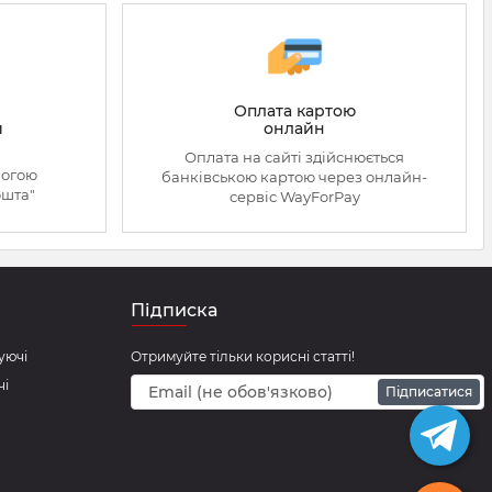
Оплата картою
онлайн
й
Оплата на сайті здійснюється
могою
банківською картою через онлайн-
ошта"
сервіс WayForPay
Підписка
уючі
Отримуйте тільки корисні статті!
чі
Підписатися