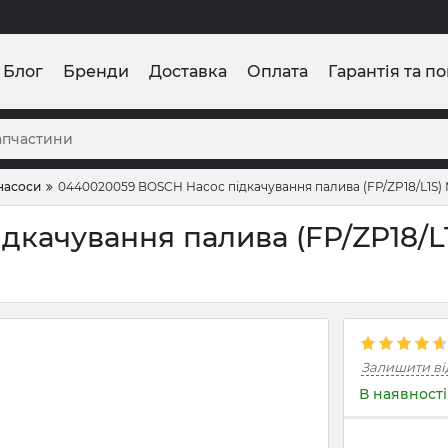
Блог
Бренди
Доставка
Оплата
Гарантія та п
насоси
0440020059 BOSCH Насос підкачування палива (FP/ZP18/L1S)
качування палива (FP/ZP18/L
Залишити ві
В наявності