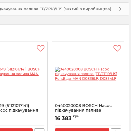
ачування палива FP/ZP18/L1S (знятий з виробництва)
 (51121017141)
0440020008 BOSCH Насос
сос підкачування
підкачування палива
AN TGA
(FP/ZP19/L1S) Fendt дв. MAN
н
грн
16 383
D0836LF, D0834LF
0020049
Артикул:
0440020008