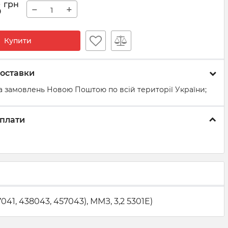
6
грн
−
+
Купити
оставки
а замовлень Новою Поштою по всій території України;
плати
41, 438043, 457043), ММЗ, 3,2 5301Е)