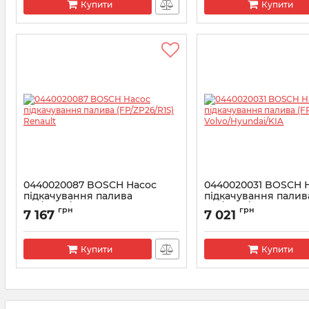
Купити
Купити
0440020087 BOSCH Насос
0440020031 BOSCH 
підкачування палива
підкачування палив
(FP/ZP26/R1S) Renault
(FP/ZP18/R1S)
грн
грн
7 167
7 021
Volvo/Hyundai/KIA
Артикул:
0440020087
Артикул:
0440020031
Купити
Купити