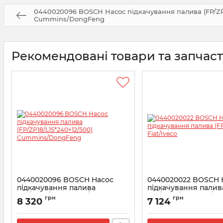
0440020096 BOSCH Насос підкачування палива (FP/ZP1
Cummins/DongFeng
Рекомендовані товари та запчас
0440020096 BOSCH Насос
0440020022 BOSCH 
підкачування палива
підкачування палив
(FP/ZP18/L1S*240+12/500)
(FP/ZP18/R1S) Fiat/Iv
грн
грн
8 320
7 124
Cummins/DongFeng
Артикул:
0440020022
Артикул:
0440020096