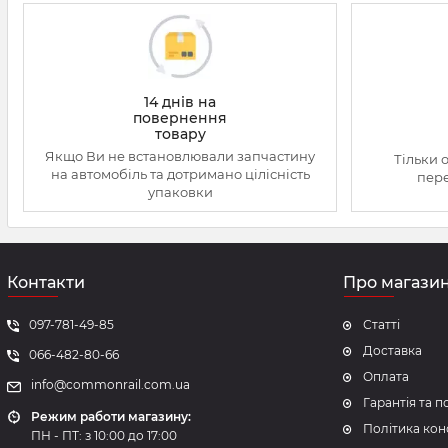
14 днів на
повернення
товару
Якщо Ви не встановлювали запчастину
Тільки 
на автомобіль та дотримано цілісність
пере
упаковки
Контакти
Про магази
097-781-49-85
Статті
Доставка
066-482-80-66
Оплата
info@commonrail.com.ua
Гарантія та 
Режим работи магазину:
Політика кон
ПН - ПТ: з 10:00 до 17:00