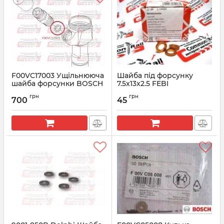
F00VC17003 Ущільнююча
Шайба під форсунку
шайба форсунки BOSCH
7.5x13x2.5 FEBI
Артикул:
F00VC17003
Артикул:
15926
грн
грн
700
45