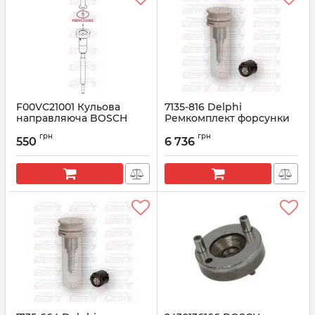
F00VC21001 Кульова
7135-816 Delphi
направляюча BOSCH
Ремкомплект форсунки
(висота 1,60 mm)
28565336, 04L130277BD
грн
грн
VAG 1.6 TDI
550
6 736
Артикул:
F00VC21001
Артикул:
7135-816