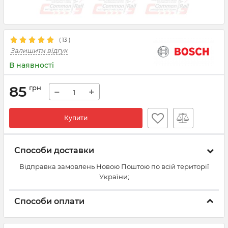
(
13
)
Залишити відгук
В наявності
85
грн
−
+
Купити
Способи доставки
Відправка замовлень Новою Поштою по всій території
України;
Способи оплати