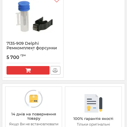
7135-909 Delphi
Ремкомплект форсунки
JCB для 320/A6670
грн
5 700
Артикул:
7135-909
14 днів на повернення
товару
100% гарантія якості
Якщо Ви не встановлювали
Тільки оригінальні