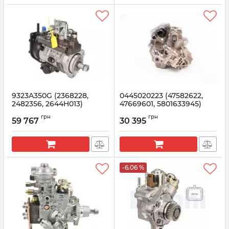
9323A350G (2368228,
0445020223 (47582622,
2482356, 2644H013)
47669601, 5801633945)
Delphi Топливный насос
BOSCH Топливный насос
грн
грн
CATERPILLAR, PERKINS
59 767
30 395
Артикул:
0445020223
Артикул:
9323A350G
-6.06 %