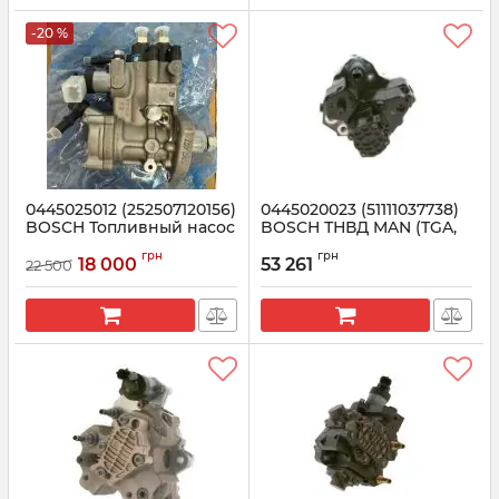
-20 %
0445025012 (252507120156)
0445020023 (51111037738)
BOSCH Топливный насос
BOSCH ТНВД MAN (TGA,
TATA
TGS) 10.5 дв. D2066
грн
грн
18 000
53 261
22 500
Артикул:
0445025012
Артикул:
0445020023