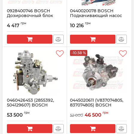
0928400746 BOSCH
0440020078 BOSCH
Дозировочный блок
Подкачивающий насос
MAN (51125050033)
низкого давления MAN
грн
грн
TGA, TGS, TGX
4 417
10 216
Артикул:
0928400746
Артикул:
0440020078
-10.58 %
0460426453 (2855392,
0445020611 (V837074805,
504129607) BOSCH
837074805) BOSCH
Топливный насос CASE,
Топливный насос
грн
грн
NEW Holland T6050
53 500
46 500
52 000
Артикул:
0445020611
Артикул:
0460426453