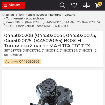
0
Меню
Главная
Топливные насосы и комплектующие
Топливный насос в сборе
0445020208 (0445020051, 0445020075, 0445020125, 0445020155)
BOSCH Топливный насос МАН ТГА TГС TГХ
0445020208 (0445020051, 0445020075,
0445020125, 0445020155) BOSCH
Топливный насос МАН ТГА TГС TГХ
51111037739, 51111037792, 51111037812, 51111037824, 51111037846,
51111039846
0445020208
Артикул: