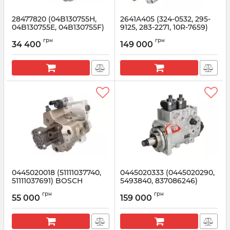
28477820 (04B130755H,
2641A405 (324-0532, 295-
04B130755E, 04B130755F)
9125, 283-2271, 10R-7659)
DELPHI Топливный насос
PERKINS ТНВД на
грн
грн
Катерпиллар
34 400
149 000
Артикул:
28477820
Артикул:
2641A405
0445020018 (51111037740,
0445020333 (0445020290,
51111037691) BOSCH
5493840, 837086246)
Топливный насос
BOSCH Топливный насос
грн
грн
AGCO
55 000
159 000
Артикул:
0445020018
Артикул:
0445020333