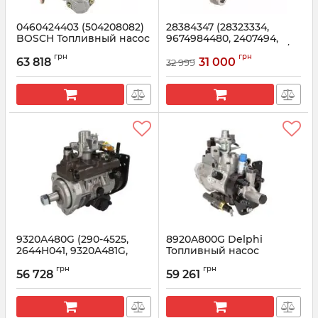
0460424403 (504208082)
28384347 (28323334,
BOSCH Топливный насос
9674984480, 2407494,
CNH, IVECO
1870671) ТНВД 2.0 TDCi /
грн
грн
HDI
63 818
31 000
32 999
Артикул:
0460424403
Артикул:
28384347
9320A480G (290-4525,
8920A800G Delphi
2644H041, 9320A481G,
Топливный насос
9320A489G) Delphi
PERKINS DARWIN 4T LP45
грн
грн
Топливный насос
2200
56 728
59 261
CATERPILLAR, PERKINS
Артикул:
8920A800G
Артикул:
9320A480G