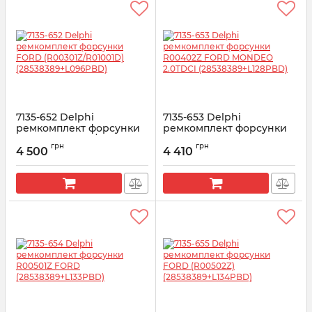
7135-652 Delphi
7135-653 Delphi
ремкомплект форсунки
ремкомплект форсунки
FORD (R00301Z/R01001D)
R00402Z FORD MONDEO
грн
грн
(28538389+L096PBD)
2.0TDCI
4 500
4 410
(28538389+L128PBD)
Артикул:
7135-652
Артикул:
7135-653