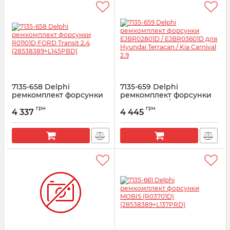
7135-658 Delphi
7135-659 Delphi
ремкомплект форсунки
ремкомплект форсунки
R01101D FORD Transit 2.4
EJBR02801D /
грн
грн
(28538389+L145PBD)
EJBR03601D для Hyundai
4 337
4 445
Terracan / Kia Carnival 2.9
Артикул:
7135-658
Артикул:
7135-659