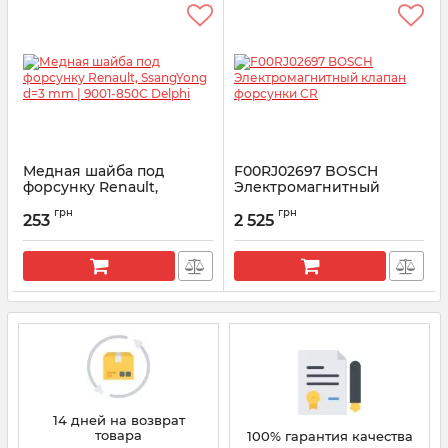
Медная шайба под
F00RJ02697 BOSCH
форсунку Renault,
Электромагнитный
SsangYong d=3 mm |
клапан форсунки CR
грн
грн
9001-850C Delphi
253
2 525
Артикул:
F00RJ02697
Артикул:
9001-850C
14 дней на возврат
товара
100% гарантия качества