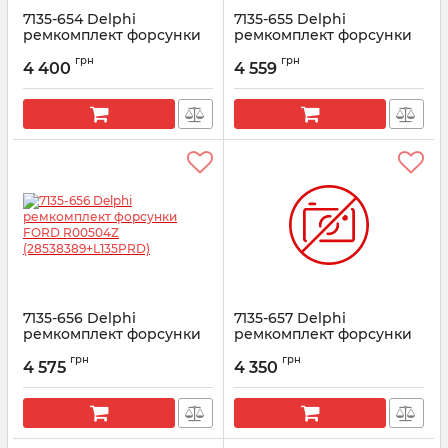
7135-654 Delphi
7135-655 Delphi
ремкомплект форсунки
ремкомплект форсунки
R00501Z FORD
FORD (R00502Z)
грн
грн
(28538389+L133PBD)
(28538389+L134PBD)
4 400
4 559
Артикул:
7135-654
Артикул:
7135-655
7135-656 Delphi
7135-657 Delphi
ремкомплект форсунки
ремкомплект форсунки
FORD R00504Z
FORD (R00601D)
грн
грн
(28538389+L135PRD)
(28538389+L150PBD)
4 575
4 350
Артикул:
7135-656
Артикул:
7135-657