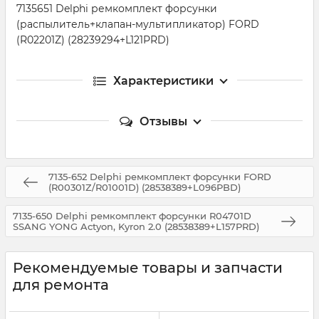
7135651 Delphi ремкомплект форсунки
(распылитель+клапан-мультипликатор) FORD
(R02201Z) (28239294+L121PRD)
Характеристики
Отзывы
7135-652 Delphi ремкомплект форсунки FORD
(R00301Z/R01001D) (28538389+L096PBD)
7135-650 Delphi ремкомплект форсунки R04701D
SSANG YONG Actyon, Kyron 2.0 (28538389+L157PRD)
Рекомендуемые товары и запчасти
для ремонта