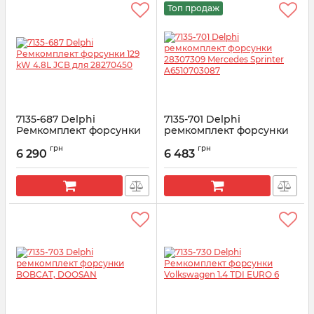
Топ продаж
7135-687 Delphi
7135-701 Delphi
Ремкомплект форсунки
ремкомплект форсунки
129 kW 4.8L JCB для
28307309 Mercedes
грн
грн
28270450
Sprinter A6510703087
6 290
6 483
Артикул:
7135-687
Артикул:
7135-701