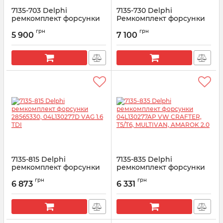
7135-703 Delphi
7135-730 Delphi
ремкомплект форсунки
Ремкомплект форсунки
BOBCAT, DOOSAN
Volkswagen 1.4 TDI EURO
грн
грн
6
5 900
7 100
Артикул:
7135-703
Артикул:
7135-730
7135-815 Delphi
7135-835 Delphi
ремкомплект форсунки
ремкомплект форсунки
28565330, 04L130277D
04L130277AP VW
грн
грн
VAG 1.6 TDI
CRAFTER, T5/T6,
6 873
6 331
MULTIVAN, AMAROK 2.0
Артикул:
7135-815
Артикул:
7135-835