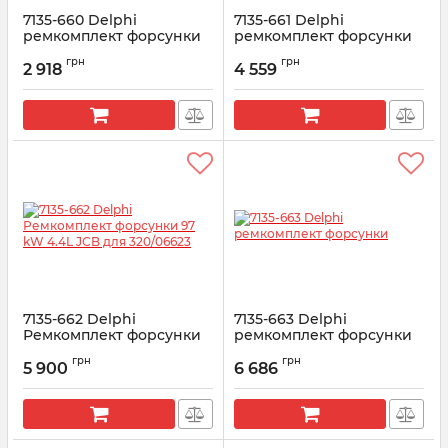
7135-660 Delphi
7135-661 Delphi
ремкомплект форсунки
ремкомплект форсунки
MOBIS (R03001D)
MOBIS (R03701D)
грн
грн
(28239294+L136PRD)
(28538389+L137PRD)
2 918
4 559
Артикул:
7135-660
Артикул:
7135-661
7135-662 Delphi
7135-663 Delphi
Ремкомплект форсунки
ремкомплект форсунки
97 kW 4.4L JCB для
Артикул:
7135-663
грн
грн
320/06623
5 900
6 686
Артикул:
7135-662