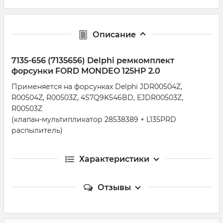
Описание
7135-656 (7135656) Delphi ремкомплект
форсунки FORD MONDEO 125HP 2.0
Применяется на форсунках Delphi JDR00504Z,
R00504Z, R00503Z, 4S7Q9K546BD, EJDR00503Z,
R00503Z
(клапан-мультипликатор 28538389 + L135PRD
распылитель)
Характеристики
Отзывы