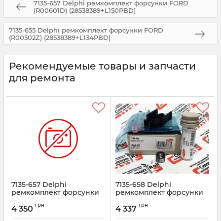
7135-657 Delphi ремкомплект форсунки FORD
(R00601D) (28538389+L150PBD)
7135-655 Delphi ремкомплект форсунки FORD
(R00502Z) (28538389+L134PBD)
Рекомендуемые товары и запчасти
для ремонта
7135-657 Delphi
7135-658 Delphi
ремкомплект форсунки
ремкомплект форсунки
FORD (R00601D)
R01101D FORD Transit 2.4
грн
грн
(28538389+L150PBD)
(28538389+L145PBD)
4 350
4 337
Артикул:
7135-657
Артикул:
7135-658