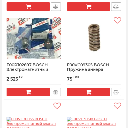
Артикул:
7135-835
F00RJ02697 BOSCH
F00VC09305 BOSCH
Электромагнитный
Пружина анкера
клапан форсунки CR
Артикул:
F00VC09305
грн
грн
2 525
75
Артикул:
F00RJ02697