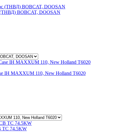
сос (ТНВД) BOBCAT, DOOSAN
ase IH MAXXUM 110, New Holland T6020
CB TC 74.5KW