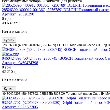
Рекомендуемые товары и запчасти для ремонта
28526390 (400912-00136C, 7256789) DELPHI Топливный на
Артикул:
28526390
0
грн
49 637
грн
Нет в наличии
Купить
0460424398 (504247893, 2856745) BOSCH Топливный насос C
Артикул:
0460424398
0
грн
42 210
грн
Нет в наличии
Купить
9323A270G (320/06739, 320/06930) Delphi Топливный насос J
Артикул:
9323A270G