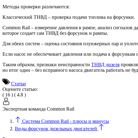
Методы проверки различаются:
Классический ТНВД – проверка подачи топлива на форсунки.
Common Rail – измерение давления в рампе, анализ сигналов д
которое создает сам ТНВД без форсунок и рампы.
Для обеих систем – оценка состояния плунжерных пар и уплот
Если насос не обеспечивает давления или подача к форсункам о
Таким образом, признаки неисправности
ТНВД дизеля
проявляю
но итог один – без исправного насоса двигатель работать не буд
Статьи
Оцените статью:
(
16
)
(
4.8
)
Экспертная команда Сommon Rail
Система Common Rail - плюсы и минусы
Виды форсунок дизельных двигателей