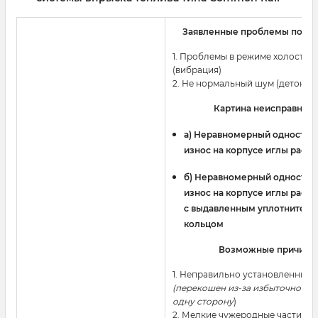
Заявленные проблемы польз
1. Проблемы в режиме холостого
(вибрация)
2. Не нормальный шум (детонац
Картина неисправност
a) Неравномерный одностор
износ на корпусе иглы расп
б) Неравномерный односто
износ на корпусе иглы расп
с выдавленным уплотнител
кольцом
Возможные причины
1. Неправильно установленный
(перекошен из-за избыточного 
одну сторону
)
2. Мелкие чужеродные частицы 