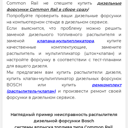
Common Rail не спешите купить
дизельные
форсунки Common Rail в сборе сразу
!
Попробуйте проверить ваши дизельные форсунки
на компьютерном стенде в дизельном сервисе.
Если выяснится, что проблему можно решить
заменой дизельного топливного распылителя и
заменой
клапана-мультипликатора
, купите
качественные комплектующие, замените
распылитель и мультипликатор (шток+клапан) и
настройте форсунку в соответствии с тест-планами
для вашего дизеля.
Мы предлагаем вам купить распылители дизеля,
купить клапан-мультипликатор дизельных форсунок
BOSCH или купить
ремкомплект
(распылитель+клапан)
и произвести ремонт своей
форсунки в дизельном сервисе.
Наглядный пример неисправность распылителя
дизельной форсунки Bosch
системы впрыска топлива типа Common Rail