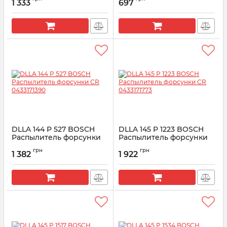
1 333
697
Артикул:
0433171251
Артикул:
0433171366
DLLA 144 P 527 BOSCH
DLLA 145 P 1223 BOSCH
Распылитель форсунки
Распылитель форсунки
CR 0433171390
CR 0433171773
грн
грн
1 382
1 922
Артикул:
0433171390
Артикул:
0433171773