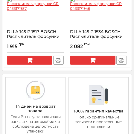
DLLA 145 P 1517 BOSCH
DLLA 145 P 1534 BOSCH
Распылитель форсунки
Распылитель форсунки
CR 0433171937
CR 0433171946
грн
грн
1 915
2 082
Артикул:
0433171937
Артикул:
0433171946
14 дней на возврат
товара
100% гарантия качества
Если Вы не устанавливали
Только оригинальные
запчасть на автомобиль и
запчасти и проверенные
соблюдена целостность
поставщики
упаковки