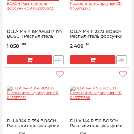
DLLA 144 P 184/0433171174
DLLA 144 P 2273 BOSCH
BOSCH Распылитель
Распылитель форсунки
форсунки CR F026006031
CR 0433172273
грн
грн
1 050
2 409
Артикул:
F026006031
Артикул:
0433172273
DLLA 144 P 354 BOSCH
DLLA 144 P 510 BOSCH
Распылитель форсунки
Распылитель форсунки
CR 0433171251
CR 0433171366
грн
грн