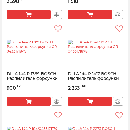
2 398
1 518
Артикул:
0433171681
Артикул:
0433171797
DLLA 144 P 1369 BOSCH
DLLA 144 P 1417 BOSCH
Распылитель форсунки
Распылитель форсунки
CR 0433171849
CR 0433171878
грн
грн
900
2 253
Артикул:
0433171849
Артикул:
0433171878