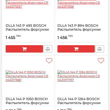
DLLA 143 P 495 BOSCH
DLLA 143 P 894 BOSCH
Распылитель форсунки
Распылитель форсунки
CR 0433171357
CR 0433171596
грн
грн
1 455
1 456
Артикул:
0433171357
Артикул:
0433171596
DLLA 144 P 1050 BOSCH
DLLA 144 P 1264 BOSCH
Распылитель форсунки
Распылитель форсунки
CR 0433171681
CR 0433171797
грн
грн