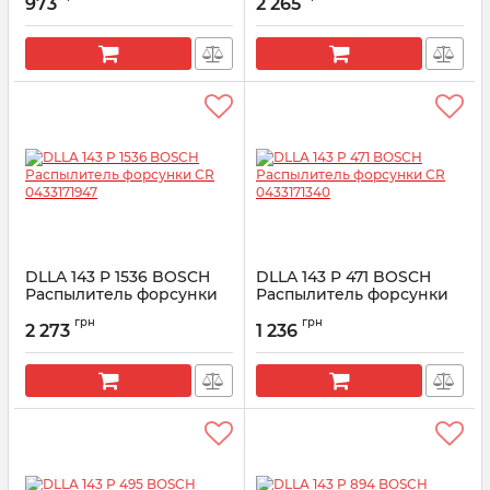
973
2 265
Артикул:
0433171299
Артикул:
0433171944
DLLA 143 P 1536 BOSCH
DLLA 143 P 471 BOSCH
Распылитель форсунки
Распылитель форсунки
CR 0433171947
CR 0433171340
грн
грн
2 273
1 236
Артикул:
0433171947
Артикул:
0433171340