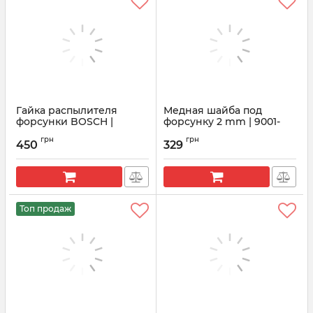
Гайка распылителя
Медная шайба под
форсунки BOSCH |
форсунку 2 mm | 9001-
F00VC14012
850A Delphi
грн
грн
450
329
Артикул:
F00VC14012
Артикул:
9001-850A
Топ продаж