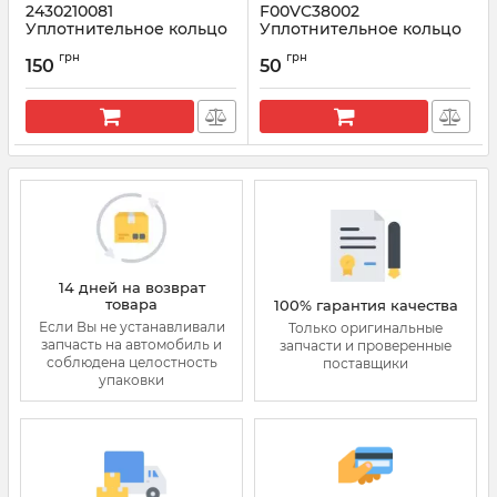
2430210081
F00VC38002
Уплотнительное кольцо
Уплотнительное кольцо
форсунки BOSCH
форсунки BOSCH
грн
грн
150
50
Артикул:
2430210081
Артикул:
F00VC38002
14 дней на возврат
товара
100% гарантия качества
Если Вы не устанавливали
Только оригинальные
запчасть на автомобиль и
запчасти и проверенные
соблюдена целостность
поставщики
упаковки