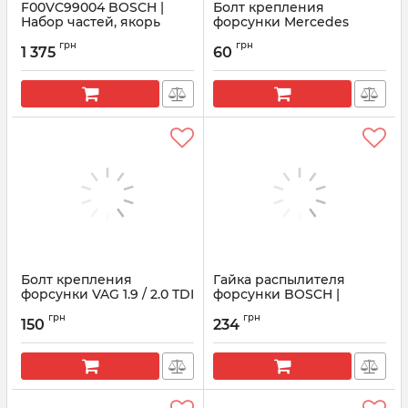
F00VC99004 BOSCH |
Болт крепления
Набор частей, якорь
форсунки Mercedes
форсунки
28407 FEBI
грн
грн
1 375
60
Артикул:
F00VC99004
Артикул:
28407
Болт крепления
Гайка распылителя
форсунки VAG 1.9 / 2.0 TDI
форсунки BOSCH |
70 mm
F00VC14010 (F00VC14018)
грн
грн
150
234
Артикул:
038103385A
Артикул:
F00VC14018