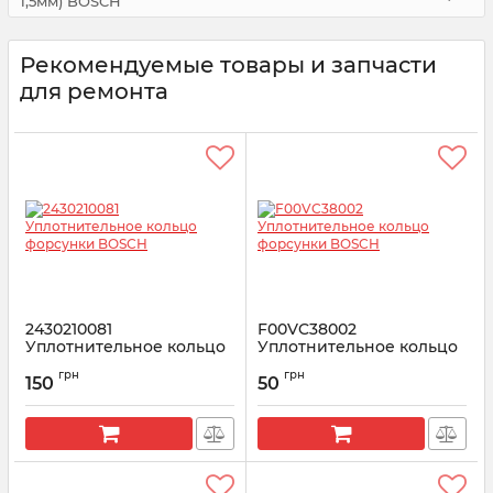
1,5мм) BOSCH
Рекомендуемые товары и запчасти
для ремонта
2430210081
F00VC38002
Уплотнительное кольцо
Уплотнительное кольцо
форсунки BOSCH
форсунки BOSCH
грн
грн
150
50
Артикул:
2430210081
Артикул:
F00VC38002