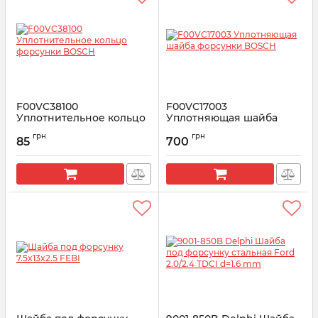
F00VC38100
F00VC17003
Уплотнительное кольцо
Уплотняющая шайба
форсунки BOSCH
форсунки BOSCH
грн
грн
85
700
Артикул:
F00VC38100
Артикул:
F00VC17003