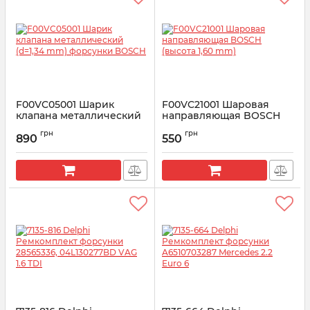
F00VC05001 Шарик
F00VC21001 Шаровая
клапана металлический
направляющая BOSCH
(d=1,34 mm) форсунки
(высота 1,60 mm)
грн
грн
BOSCH
890
550
Артикул:
F00VC21001
Артикул:
F00VC05001