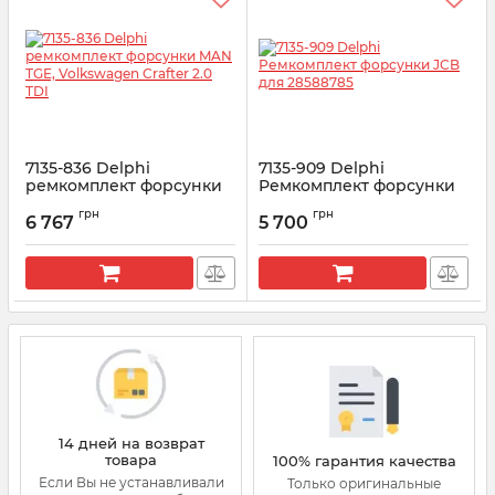
7135-836 Delphi
7135-909 Delphi
ремкомплект форсунки
Ремкомплект форсунки
MAN TGE, Volkswagen
JCB для 28588785
грн
грн
Crafter 2.0 TDI
6 767
5 700
Артикул:
7135-909
Артикул:
7135-836
14 дней на возврат
товара
100% гарантия качества
Если Вы не устанавливали
Только оригинальные