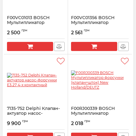
F00VC01013 BOSCH
F00VC01356 BOSCH
Мультипликатор
Мультипликатор
форсунки (клапан+шток)
форсунки (клапан+шток)
грн
грн
CITROEN/PEUGEOT/SUZUKI
0445110307
2 500
2 561
Артикул:
F00VC01013
Артикул:
F00VC01356
7135-752 Delphi Клапан-
F00RJ00339 BOSCH
актуатор насос-
Мультипликатор
форсунки E3.27 4-х
форсунки (клапан+шток)
грн
грн
контактный
New Holland/DEUTZ
9 900
2 018
Артикул:
7135-752
Артикул:
F00RJ00339