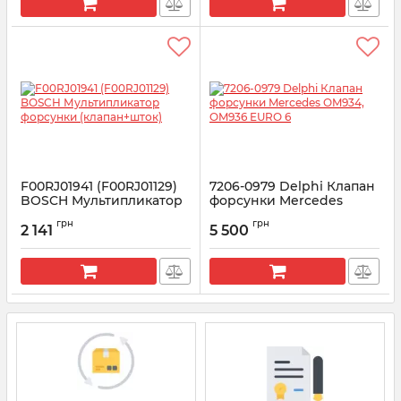
F00RJ01941 (F00RJ01129)
7206-0979 Delphi Клапан
BOSCH Мультипликатор
форсунки Mercedes
форсунки (клапан+шток)
OM934, OM936 EURO 6
грн
грн
2 141
5 500
Артикул:
F00RJ01941
Артикул:
7206-0979