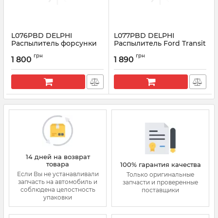
L076PBD DELPHI
L077PBD DELPHI
Распылитель форсунки
Распылитель Ford Transit
Ford Transit 2.0-2.4 TDDi
2.0 - 2.4 TDCi
грн
грн
1 800
1 890
Артикул:
L076PBD
Артикул:
L077PBD
14 дней на возврат
товара
100% гарантия качества
Если Вы не устанавливали
Только оригинальные
запчасть на автомобиль и
запчасти и проверенные
соблюдена целостность
поставщики
упаковки