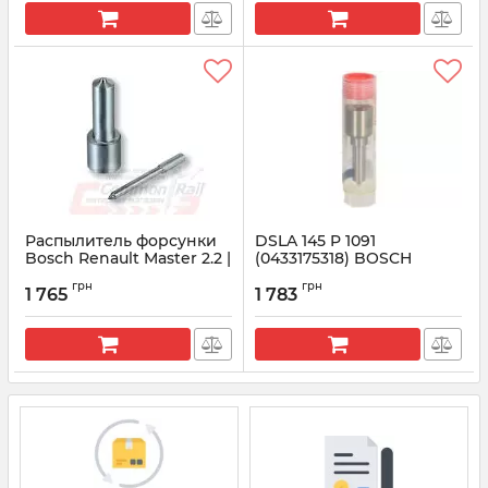
Распылитель форсунки
DSLA 145 P 1091
Bosсh Renault Master 2.2 |
(0433175318) BOSCH
0433175278
Распылитель форсунки
грн
грн
1 765
1 783
Артикул:
0433175278
Артикул:
0433175318