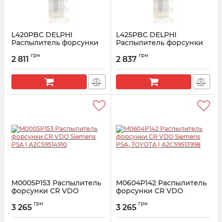
L420PBC DELPHI
L425PBC DELPHI
Распылитель форсунки
Распылитель форсунки
Volvo Truck EURO 6
Volvo Truck MD 13 EURO 6
грн
грн
2 811
2 837
Артикул:
L420PBC
Артикул:
L425PBC
M0005P153 Распылитель
M0604P142 Распылитель
форсунки CR VDO
форсунки CR VDO
Siemens PSA |
Siemens PSA, TOYOTA |
грн
грн
A2C59514910
A2C59513998
3 265
3 265
Артикул:
A2C59514910
Артикул:
A2C59513998