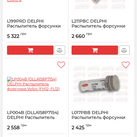
L199PRD DELPHI
L211PBC DELPHI
Распылитель форсунки
Распылитель форсунки
R04401D SSANGYONG 2.7
Renault (MD11, Premium),
грн
грн
EURO 4
Volvo FH13
5 322
2 660
Артикул:
L199PRD
Артикул:
L211PBC
LP004B (DLLA158P7154)
L017PBB DELPHI
DELPHI Распылитель
Распылитель форсунки
форсунки Volvo (FH12,
Volvo D12
грн
грн
FL12)
2 558
2 425
Артикул:
L017PBB
Артикул:
LP004B