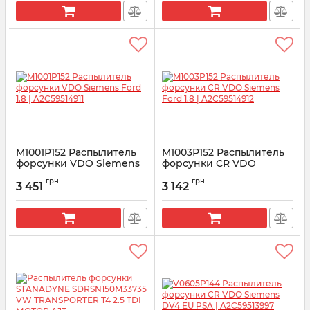
M1001P152 Распылитель
M1003P152 Распылитель
форсунки VDO Siemens
форсунки CR VDO
Ford 1.8 | A2C59514911
Siemens Ford 1.8 |
грн
грн
A2C59514912
3 451
3 142
Артикул:
A2C59514911
Артикул:
A2C59514912