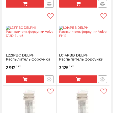
L221PBC DELPHI
L014PBB DELPHI
Распылитель форсунки
Распылитель форсунки
Volvo D12D Euro3
Volvo FH12
грн
грн
2 912
3 125
Артикул:
L221PBC
Артикул:
L014PBB