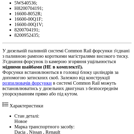
5WS40536;
H8200704191;
16600-8052R;
16600-00Q1F;
16600-00Q1V;
8200704191;
8200952435;
У дизельній паливній системі Common Rail форсунки з'єднані
з паливною рампою короткими магістралями високого тиску.
З'єднання форсунок із камерою згоряння ущільнюється
мідними шайбами
(НЕ в комплекті!).
Форсунки встановлюються в головці блоку циліндрів за
допомогою затискних скоб. Залежно від конструкції
розпилювачів форсунки
в системі Common Rail можуть
встановлюватись у дизельних двигунах з безпосереднім
упорскуванням прямо або під кутом.
Характеристики
Стан деталі:
Новое
Марка транспортного засобу:
Dacia , Nissan , Renault