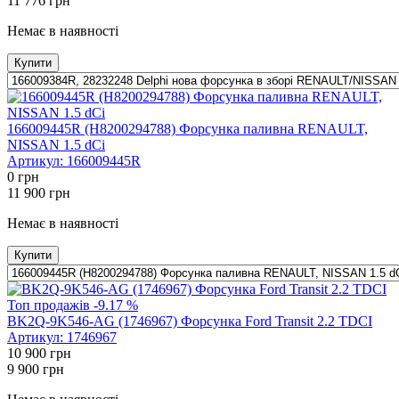
11 776
грн
Немає в наявності
Купити
166009445R (H8200294788) Форсунка паливна RENAULT,
NISSAN 1.5 dCi
Артикул:
166009445R
0
грн
11 900
грн
Немає в наявності
Купити
Топ продажів
-9.17 %
BK2Q-9K546-AG (1746967) Форсунка Ford Transit 2.2 TDCI
Артикул:
1746967
10 900
грн
9 900
грн