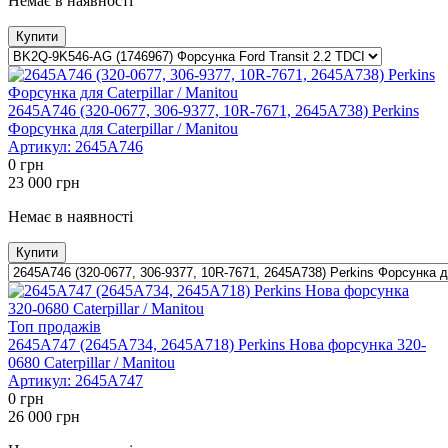
Немає в наявності
Купити
2645A746 (320-0677, 306-9377, 10R-7671, 2645A738) Perkins
Форсунка для Caterpillar / Manitou
Артикул:
2645A746
0
грн
23 000
грн
Немає в наявності
Купити
Топ продажів
2645A747 (2645A734, 2645A718) Perkins Нова форсунка 320-
0680 Caterpillar / Manitou
Артикул:
2645A747
0
грн
26 000
грн