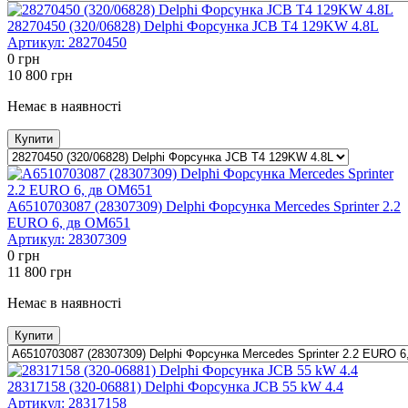
28270450 (320/06828) Delphi Форсунка JCB T4 129KW 4.8L
Артикул:
28270450
0
грн
10 800
грн
Немає в наявності
Купити
A6510703087 (28307309) Delphi Форсунка Mercedes Sprinter 2.2
EURO 6, дв OM651
Артикул:
28307309
0
грн
11 800
грн
Немає в наявності
Купити
28317158 (320-06881) Delphi Форсунка JCB 55 kW 4.4
Артикул:
28317158