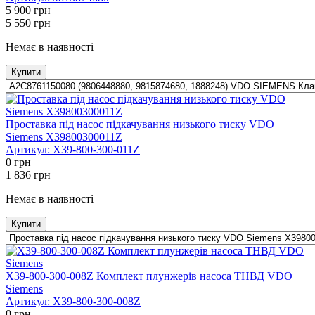
5 900
грн
5 550
грн
Немає в наявності
Купити
Проставка під насос підкачування низького тиску VDO
Siemens X39800300011Z
Артикул:
X39-800-300-011Z
0
грн
1 836
грн
Немає в наявності
Купити
X39-800-300-008Z Комплект плунжерів насоса ТНВД VDO
Siemens
Артикул:
X39-800-300-008Z
0
грн