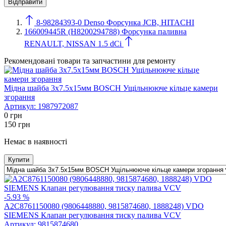
8-98284393-0 Denso Форсунка JCB, HITACHI
166009445R (H8200294788) Форсунка паливна
RENAULT, NISSAN 1.5 dCi
Рекомендовані товари та запчастини для ремонту
Мідна шайба 3х7.5х15мм BOSCH Ущільнююче кільце камери
згорання
Артикул:
1987972087
0
грн
150
грн
Немає в наявності
Купити
-5.93 %
A2C8761150080 (9806448880, 9815874680, 1888248) VDO
SIEMENS Клапан регулювання тиску палива VCV
Артикул:
9815874680