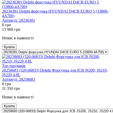
28236381 Delphi форсунка HYUNDAI D4CB EURO 5 (33800-
4A700)
Артикул:
28236381
0
грн
13 900
грн
Немає в наявності
Купити
Топ продажів
28258683 (320-06833) Delphi Форсунка для JCB JS200, JS210,
JS220 4.8L
Артикул:
28258683
0
грн
11 350
грн
Немає в наявності
Купити