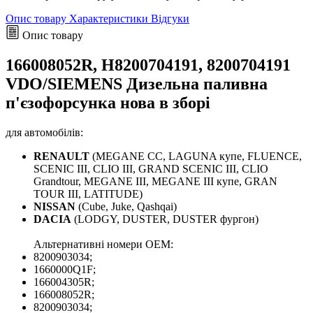
Опис товару
Характеристики
Відгуки
Опис товару
166008052R, H8200704191, 8200704191
VDO/SIEMENS Дизельна паливна
п'єзофорсунка нова в зборі
для автомобілів:
RENAULT
(MEGANE CC, LAGUNA купе, FLUENCE,
SCENIC III, CLIO III, GRAND SCENIC III, CLIO
Grandtour, MEGANE III, MEGANE III купе, GRAN
TOUR III, LATITUDE)
NISSAN
(Cube, Juke, Qashqai)
DACIA
(LODGY, DUSTER, DUSTER фургон)
Альтернативні номери ОЕМ:
8200903034;
1660000Q1F;
166004305R;
166008052R;
8200903034;