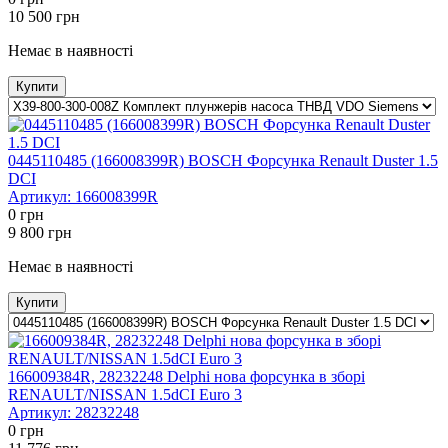
10 500
грн
Немає в наявності
Купити
0445110485 (166008399R) BOSCH Форсунка Renault Duster 1.5
DCI
Артикул:
166008399R
0
грн
9 800
грн
Немає в наявності
Купити
166009384R, 28232248 Delphi нова форсунка в зборі
RENAULT/NISSAN 1.5dCI Euro 3
Артикул:
28232248
0
грн