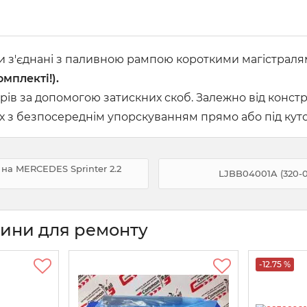
и з'єднані з паливною рампою короткими магістралям
омплекті!).
рів за допомогою затискних скоб. Залежно від конс
х з безпосереднім упорскуванням прямо або під кут
 на MERCEDES Sprinter 2.2
LJBB04001A (320-0
тини для ремонту
-12.75 %