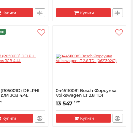
301D
Купити
Купити
жів
 (R05001D) DELPHI
0445110081 Bosсh Форсунка
для JCB 4.4L
Volkswagen LT 2.8 TDI
(062130201)
001D
н
грн
13 547
Артикул:
0445110081
Купити
Купити