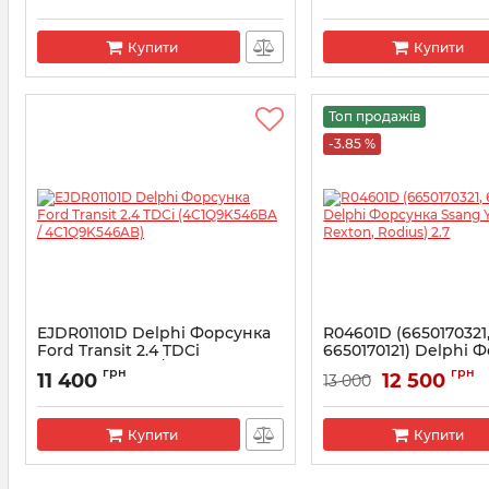
Артикул:
2143478
Купити
Купити
Топ продажів
-3.85 %
EJDR01101D Delphi Форсунка
R04601D (6650170321
Ford Transit 2.4 TDCi
6650170121) Delphi 
(4C1Q9K546BA /
Ssang Yong (Kyron, 
грн
грн
11 400
12 500
13 000
4C1Q9K546AB)
Rodius) 2.7
Артикул:
R01101D
Артикул:
R04601D
Купити
Купити