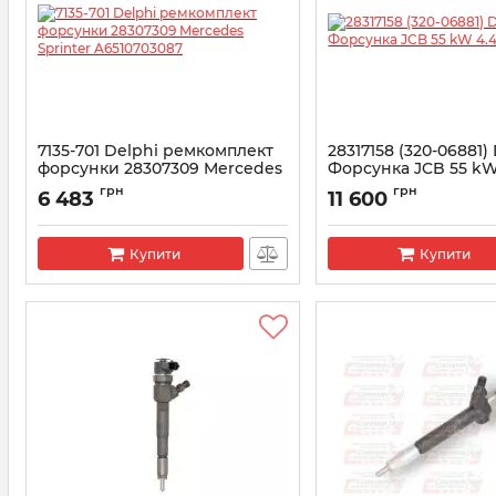
7135-701 Delphi ремкомплект
28317158 (320-06881)
форсунки 28307309 Mercedes
Форсунка JCB 55 kW
Sprinter A6510703087
Артикул:
28317158
грн
грн
6 483
11 600
Артикул:
7135-701
Купити
Купити