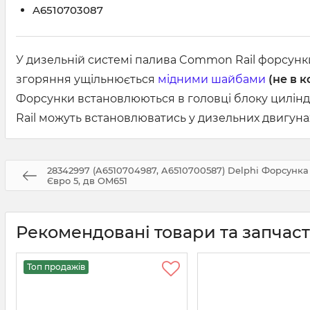
A6510703087
У дизельній системі палива Common Rail форсунк
згоряння ущільнюється
мідними шайбами
(не в к
Форсунки встановлюються в головці блоку цилінд
Rail можуть встановлюватись у дизельних двигуна
28342997 (A6510704987, A6510700587) Delphi Форсунка
Євро 5, дв OM651
Рекомендовані товари та запчас
Топ продажів