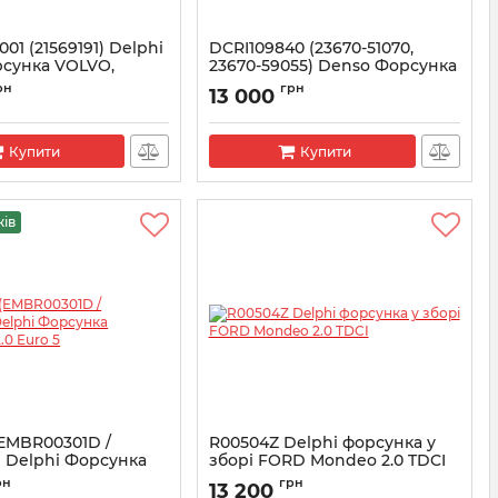
01 (21569191) Delphi
DCRI109840 (23670-51070,
рсунка VOLVO,
23670-59055) Denso Форсунка
EURO 5
в зборі TOYOTA Land Cruiser
рн
грн
13 000
200
E4N01001
Артикул:
DCRI109840
Купити
Купити
жів
(EMBR00301D /
R00504Z Delphi форсунка у
1) Delphi Форсунка
зборі FORD Mondeo 2.0 TDCI
 2.0 Euro 5
Артикул:
R00504Z
рн
грн
13 200