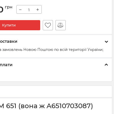
0
грн
−
+
Купити
оставки
а замовлень Новою Поштою по всій території України;
плати
M 651 (вона ж A6510703087)