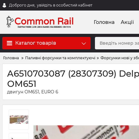
Доброго дня,
увійдіть в особистий кабінет
Головна
Акції
Каталог товарів
Головна
Паливні форсунки та комплектуючі
Форсунки нові у зб
A6510703087 (28307309) Delp
OM651
двигун OM651, EURO 6