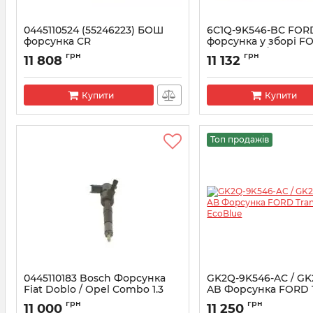
0445110524 (55246223) БОШ
6C1Q-9K546-BC FOR
форсунка CR
форсунка у зборі F
TRANSIT 2.2/2.4
Артикул:
0445110524
грн
грн
11 808
11 132
Артикул:
1495919
Купити
Купити
Топ продажів
0445110183 Bosсh Форсунка
GK2Q-9K546-AC / GK
Fiat Doblo / Opel Combo 1.3
AB Форсунка FORD Tr
EcoBlue
Артикул:
0445110183
грн
грн
11 000
11 250