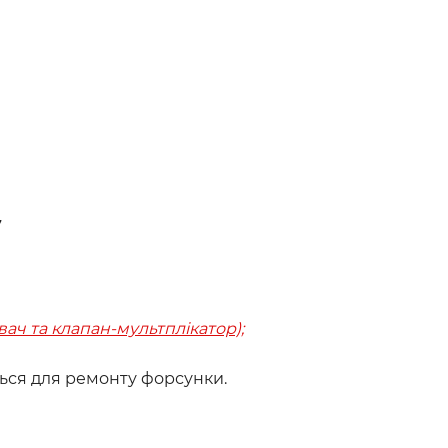
7
ач та клапан-мультплікатор);
ться для ремонту форсунки.