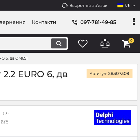
Зворотній зв'язок
Ua
овернення
Контакти
097-781-49-85
0
RO 6, дв OM651
 2.2 EURO 6, дв
28307309
Артикул:
(
8
)
дгук