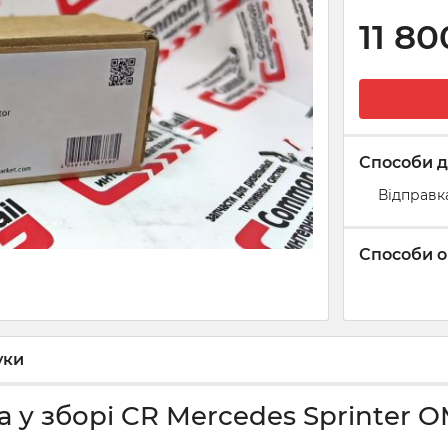
11 80
Способи д
Відправк
Способи о
уки
 у зборі CR Mercedes Sprinter O