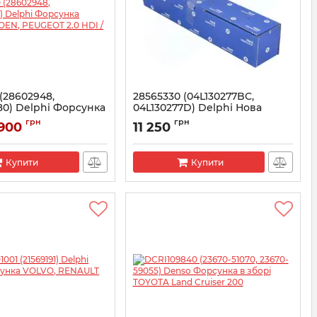
(28602948,
28565330 (04L130277BC,
0) Delphi Форсунка
04L130277D) Delphi Нова
ROEN, PEUGEOT 2.0
форсунка CR VW 1.6 TDI
грн
грн
 900
11 250
Артикул:
28565330
02948
Купити
Купити