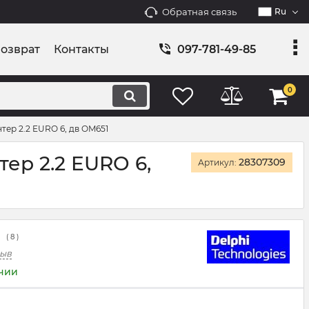
Обратная связь
Ru
возврат
Контакты
097-781-49-85
0
тер 2.2 EURO 6, дв OM651
ер 2.2 EURO 6,
28307309
Артикул:
(
8
)
зыв
ичии