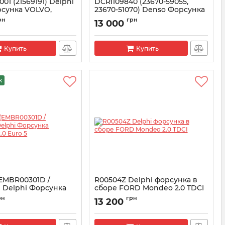
01 (21569191) Delphi
DCRI109840 (23670-59055,
рсунка VOLVO,
23670-51070) Denso Форсунка
EURO 5
в сборе TOYOTA Land Cruiser
рн
грн
13 000
200
E4N01001
Артикул:
DCRI109840
Купить
Купить
ж
(EMBR00301D /
R00504Z Delphi форсунка в
1) Delphi Форсунка
сборе FORD Mondeo 2.0 TDCI
 2.0 Euro 5
Артикул:
R00504Z
рн
грн
13 200
301D