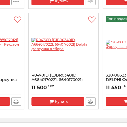
Купить
Топ прода
,
R04701D (EJBR03401D,
320-06623
Форсунка
A6640170221, 6640170021)
DELPHI Фо
7
Delphi форсунка в сборе
Артикул:
R05
грн
гр
11 500
11 450
Артикул:
R04701D
Купить