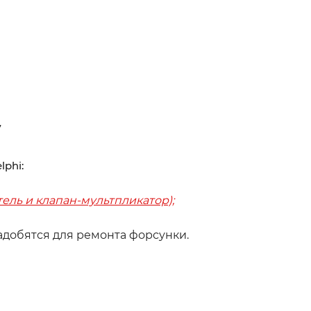
7
phi:
тель и клапан-мультпликатор);
адобятся для ремонта форсунки.