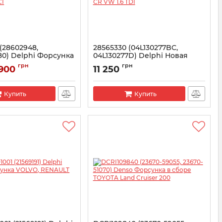
(28602948,
28565330 (04L130277BC,
0) Delphi Форсунка
04L130277D) Delphi Новая
 2.0 TDCI
форсунка CR VW 1.6 TDI
грн
грн
 900
11 250
02948
Артикул:
28565330
Купить
Купить