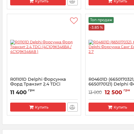
Купить
Купить
Топ продаж
-3.85 %
R01101D Delphi Форсунка
R04601D (6650170321
Форд Транзит 2.4 TDCi
6650170121) Delphi 
(4C1Q9K546BA / 4C1Q9K546AB
Санг Енг Рекстон 2.
грн
грн
11 400
12 500
13 000
)
Артикул:
R04601D
Артикул:
R01101D
Купить
Купить