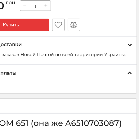
0
грн
−
+
Купить
доставки
 заказов Новой Почтой по всей территории Украины;
оплаты
 OM 651 (она же A6510703087)