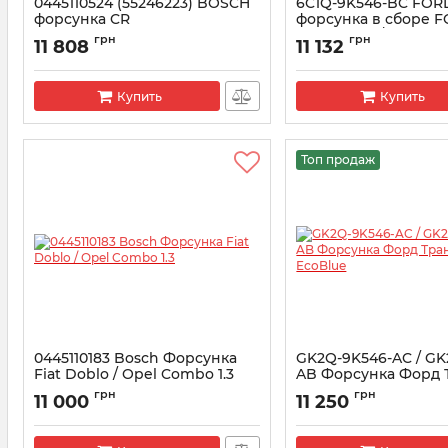
0445110524 (55246223) BOSCH
6C1Q-9K546-BC FOR
форсунка CR
форсунка в сборе 
TRANSIT 2.2/2.4
Артикул:
0445110524
грн
грн
11 808
11 132
Артикул:
1495919
Купить
Купить
Топ продаж
0445110183 Bosсh Форсунка
GK2Q-9K546-AC / GK
Fiat Doblo / Opel Combo 1.3
AB Форсунка Форд 
2.0 EcoBlue
Артикул:
0445110183
грн
грн
11 000
11 250
Артикул:
2143478