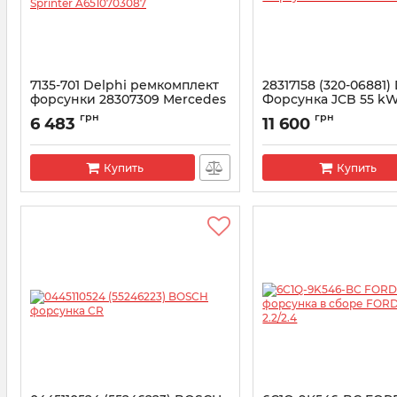
7135-701 Delphi ремкомплект
28317158 (320-06881)
форсунки 28307309 Mercedes
Форсунка JCB 55 kW
Sprinter A6510703087
Артикул:
28317158
грн
грн
6 483
11 600
Артикул:
7135-701
Купить
Купить