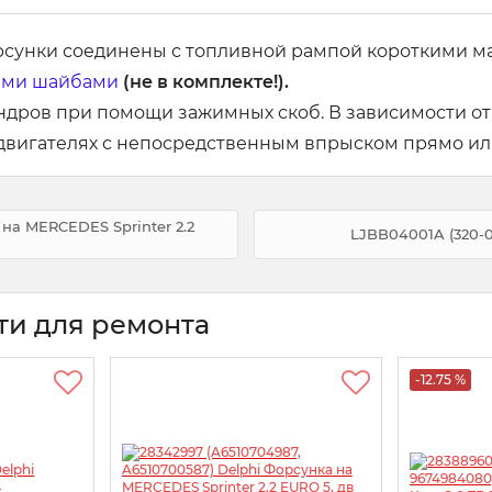
рсунки соединены с топливной рампой короткими м
ми шайбами
(не в комплекте!).
ндров при помощи зажимных скоб. В зависимости о
 двигателях с непосредственным впрыском прямо или
 на MERCEDES Sprinter 2.2
LJBB04001A (320-0
ти для ремонта
-12.75 %