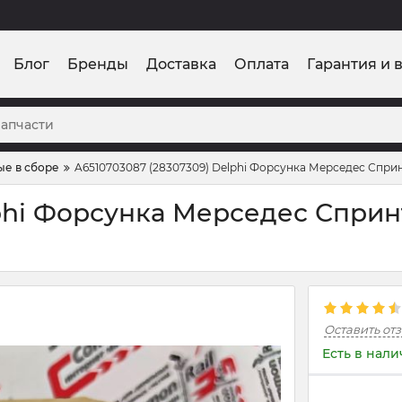
Блог
Бренды
Доставка
Оплата
Гарантия и 
ые в сборе
A6510703087 (28307309) Delphi Форсунка Мерседес Сприн
phi Форсунка Мерседес Спринт
Оставить от
Есть в нал