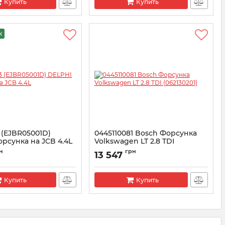
Купить
Купить
ж
 (EJBR05001D)
0445110081 Bosсh Форсунка
рсунка на JCB 4.4L
Volkswagen LT 2.8 TDI
(062130201)
001D
н
грн
13 547
Артикул:
0445110081
Купить
Купить