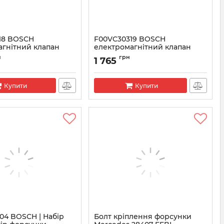
18 BOSCH
F00VC30319 BOSCH
агнітний клапан
електромагнітний клапан
 CR
форсунки CR
н
грн
1 765
VC30318
Артикул:
F00VC30319
Купити
Купити
04 BOSCH | Набір
Болт кріплення форсунки