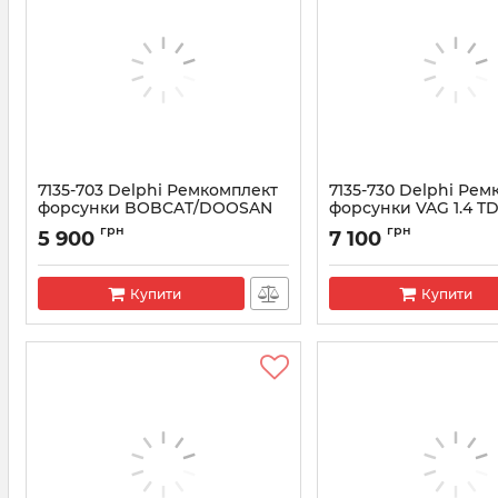
7135-703 Delphi Ремкомплект
7135-730 Delphi Ре
форсунки BOBCAT/DOOSAN
форсунки VAG 1.4 TD
Артикул:
7135-703
Артикул:
7135-730
грн
грн
5 900
7 100
Купити
Купити