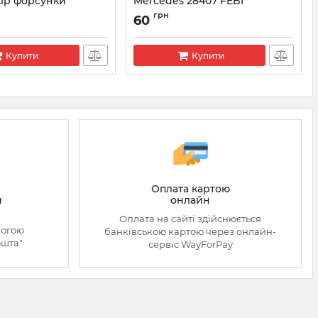
кір форсунки
Mercedes 28407 FEBI
0VC99004
Артикул:
28407
грн
60
Купити
Купити
Оплата картою
онлайн
й
Оплата на сайті здійснюється
могою
банківською картою через онлайн-
ошта"
сервіс WayForPay