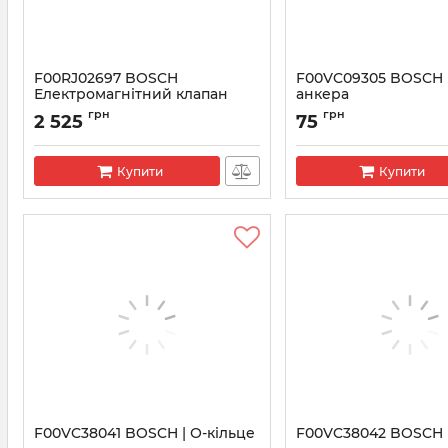
F00RJ02697 BOSCH
F00VC09305 BOSCH
Електромагнітний клапан
анкера
форсунки CR
Артикул:
F00VC09305
грн
грн
2 525
75
Артикул:
F00RJ02697
Купити
Купити
F00VC38041 BOSCH | О-кільце
F00VC38042 BOSCH |