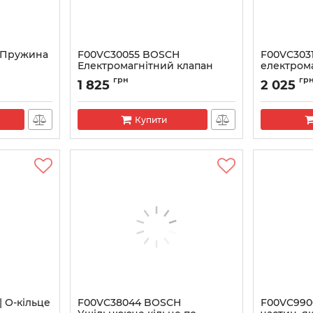
 Пружина
F00VC30055 BOSCH
F00VC303
Електромагнітний клапан
електром
форсунки CR
форсунки
грн
гр
1 825
2 025
Артикул:
F00VC30055
Артикул:
F00
Купити
 О-кільце
F00VC38044 BOSCH
F00VC990