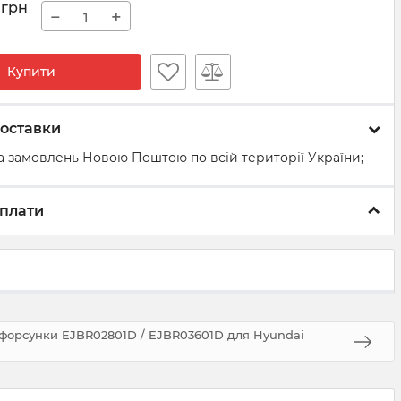
грн
−
+
Купити
оставки
а замовлень Новою Поштою по всій території України;
плати
 форсунки EJBR02801D / EJBR03601D для Hyundai