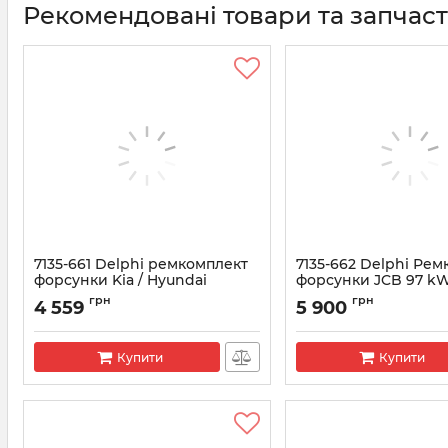
Рекомендовані товари та запчас
7135-661 Delphi ремкомплект
7135-662 Delphi Ре
форсунки Kia / Hyundai
форсунки JCB 97 kW
(R03701D) (28538389+L137PRD)
EJBR05001D
грн
грн
4 559
5 900
Артикул:
7135-661
Артикул:
7135-662
Купити
Купити