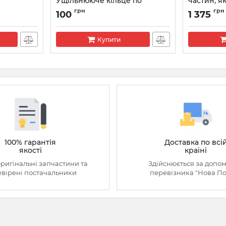
Ущільнююче кільце по
частин, я
корпусу форсунки
Артикул:
F0
грн
грн
100
1 375
Артикул:
F00VC38044
Купити
100% гарантія
Доставка по всі
якості
країні
оригінальні запчастини та
Здійснюється за допо
вірені постачальники
перевізника "Нова П