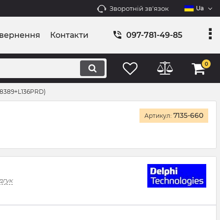
Зворотній зв'язок
Ua
овернення
Контакти
097-781-49-85
0
38389+L136PRD)
7135-660
Артикул:
дгук