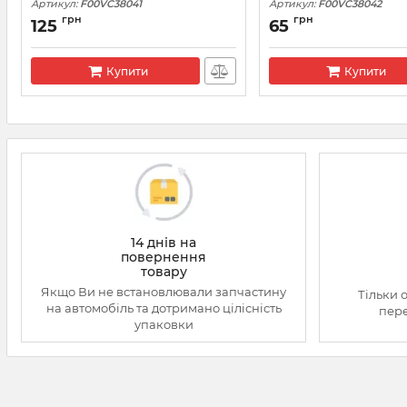
Артикул:
F00VC38041
Артикул:
F00VC38042
грн
грн
125
65
Купити
Купити
14 днів на
повернення
товару
Якщо Ви не встановлювали запчастину
Тільки 
на автомобіль та дотримано цілісність
пере
упаковки