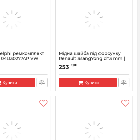
Delphi ремкомплект
Мідна шайба під форсунку
 04L130277AP VW
Renault SsangYong d=3 mm |
T5/T6, MULTIVAN,
9001-850C Delphi
грн
253
.0
Артикул:
9001-850C
5-835
Купити
Купити