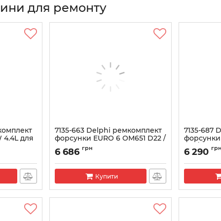
тини для ремонту
мкомплект
7135-663 Delphi ремкомплект
7135-687 
 4.4L для
форсунки EURO 6 OM651 D22 /
форсунки 
A6510702387 MERCEDES
320/06828
грн
гр
6 686
6 290
Артикул:
7135-663
Артикул:
713
Купити