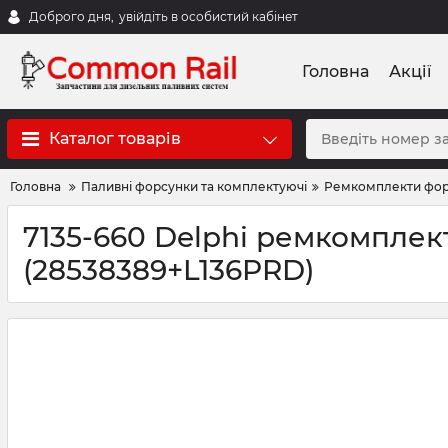
Доброго дня,
увійдіть в особистий кабінет
Головна
Акції
Каталог товарів
Головна
Паливні форсунки та комплектуючі
Ремкомплекти фо
7135-660 Delphi ремкомплек
(28538389+L136PRD)