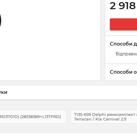
2 918
Способи д
Відправк
Способи о
уки
7135-659 Delphi ремкомплект
(R03701D) (28538389+L137PRD)
Terracan / Kia Carnival 2.9