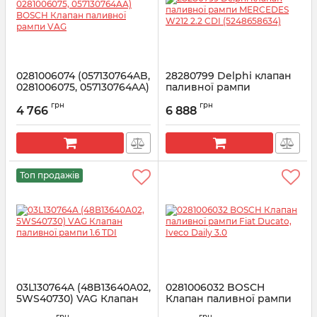
0281006074 (057130764AB,
28280799 Delphi клапан
0281006075, 057130764AA)
паливної рампи
BOSCH Клапан паливної
MERCEDES W212 2.2 CDI
грн
грн
рампи VAG
(5248658634)
4 766
6 888
Артикул:
0281006074
Артикул:
28280799
Топ продажів
03L130764A (48B13640A02,
0281006032 BOSCH
5WS40730) VAG Клапан
Клапан паливної рампи
паливної рампи 1.6 TDI
Fiat Ducato, Iveco Daily
грн
грн