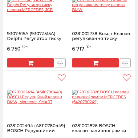
9307-515A (9307Z515A)
0281002738 Bosch Клапан
Delphi Регулятор тиску
регулювання тиску
палива MERCEDES, JCB
палива BMW
грн
грн
6 750
6 717
Артикул:
9307-515A
Артикул:
0281002738
0281002494 (A6110780449)
0281002826 BOSCH
BOSCH Редукційний
клапан паливної рампи
клапан BMW, Mercedes,
MERCEDES (6420780249)