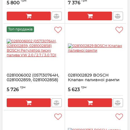
грн
грн
SMART
5 800
7 376
Артикул:
0281002826
Артикул:
0281002494
Топ продажів
0281006002 (057130764H,
0281002829 BOSCH
0281002859, 0281002858)
Клапан паливної рампи
BOSCH Регулятор тиску
Артикул:
0281002829
грн
грн
палива VW 2.0 / 2.7 / 3.0
5 726
5 623
TDI
Артикул:
0281006002