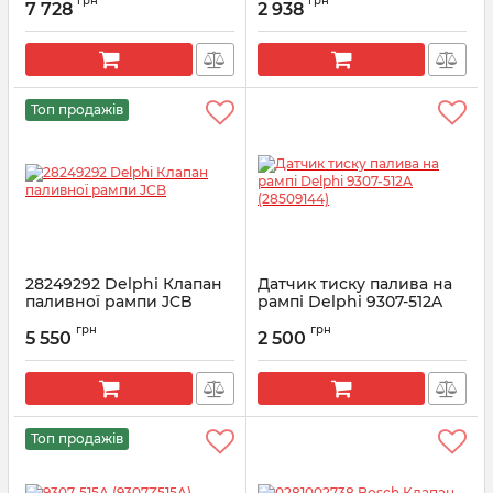
грн
грн
7 728
2 938
Артикул:
0281002584
Топ продажів
28249292 Delphi Клапан
Датчик тиску палива на
паливної рампи JCB
рампі Delphi 9307-512A
(28509144)
Артикул:
28249292
грн
грн
5 550
2 500
Артикул:
28509144
Топ продажів