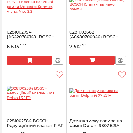
0281002794
0281002682
(A6420780149) BOSCH
(A6480700046) BOSCH
Клапан паливної рампи
Клапан паливної рампи
грн
грн
Mercedes Sprinter, Viano,
6 535
7 512
Артикул:
0281002682
Vito 2.2
Артикул:
0281002794
0281002584 BOSCH
Датчик тиску палива на
Редукційний клапан FIAT
рампі Delphi 9307-521A
Doblo 1.3 JTD
Артикул:
28389851