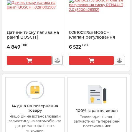
Датчик тиску палива на
0281002753 BOSCH
рампі BOSCH |
клапан регулювання
0281002907
тиску RENAULT 2.0
грн
грн
(8200426552)
4 849
6 522
Артикул:
0281002907
Артикул:
0281002753
14 днів на повернення
товару
100% гарантія якості
Якщо Ви не встановлювали
Тільки оригінальні
запчастину на автомобіль та
запчастини та перевірені
дотримано цілісність
постачальники
упаковки