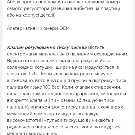
Або ж просто повідомлять нам каталожним номер
самого регулятора (зазвичай вибитий на пластиці
або на корпусі деталі).
Альтернативні номери ОЕМ:
Клапан регулювання тиску палива
містить
електромагнітний клапан із паливним охолодженням.
Відкриття клапана змінюється за рахунок його
соленоїдної котушки, ширина якої модулюється із
частотою 1 кГц. Коли клапан контролю тиску не
активовано, його внутрішня пружина підтримує тиск
палива близько 100 бар. Коли клапан активований,
сила електромагніту допомагає пружині, зменшуючи
відкриття клапана і тим самим збільшуючи тиск
палива. Клапан контролю тиску палива також діє як
механічний демпфер тиску, що згладжує
високочастотні імпульси тиску, що виникають з
радіального поршневого насоса, коли активується
менше трьох поршнів.