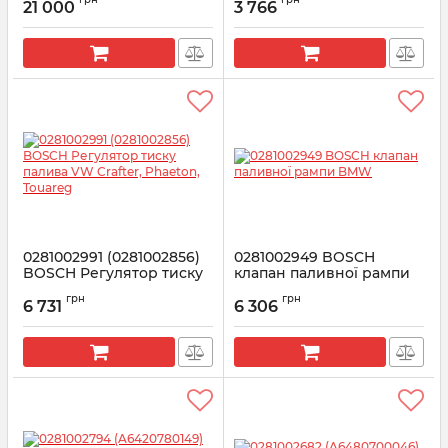
3.0
21 000
3 766
Артикул:
03L130764A
Артикул:
0281006032
0281002991 (0281002856)
0281002949 BOSCH
BOSCH Регулятор тиску
клапан паливної рампи
палива VW Crafter,
BMW
грн
грн
Phaeton, Touareg
6 731
6 306
Артикул:
0281002949
Артикул:
0281002991