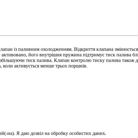
лапан із паливним охолодженням. Відкриття клапана змінюється 
е активовано, його внутрішня пружина підтримує тиск палива бл
збільшуючи тиск палива. Клапан контролю тиску палива також ді
, коли активується менше трьох поршнів.
й(-на). Я даю дозвіл на обробку особистих даних.