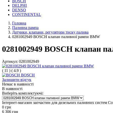
BOSCH
DELPHI
DENSO
CONTINENTAL
Головна
Паливна рампа
Датчики, клапани, регулятори тиску палива
0281002949 BOSCH клапан паливної рампи BMW
0281002949 BOSCH клапан п
Артикул:
0281002949
(
11
)
(
4.9
)
BOSCH
Залишити відгук
Немає в наявності
В наявності
Виберіть комплектуючі:
Інтернет-магазин запчастин для дизельних паливних систем C
0
грн
6 306
грн