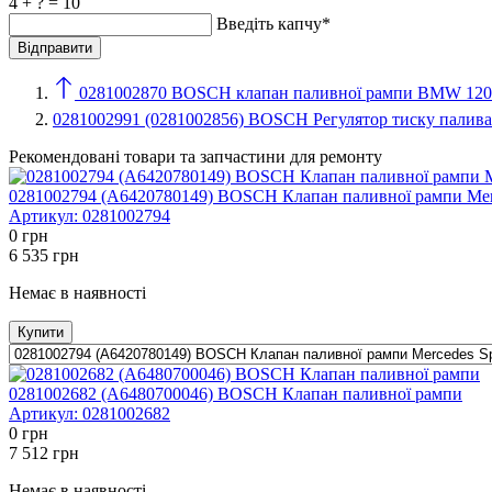
4 + ? = 10
Введіть капчу*
0281002870 BOSCH клапан паливної рампи BMW 120d
0281002991 (0281002856) BOSCH Регулятор тиску палива 
Рекомендовані товари та запчастини для ремонту
0281002794 (A6420780149) BOSCH Клапан паливної рампи Mercede
Артикул:
0281002794
0
грн
6 535
грн
Немає в наявності
Купити
0281002682 (A6480700046) BOSCH Клапан паливної рампи
Артикул:
0281002682
0
грн
7 512
грн
Немає в наявності