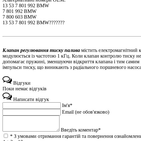
13 53 7 801 992 BMW
7 801 992 BMW
7 800 603 BMW
13 53 7 801 992 BMW???????
Клапан регулювання тиску палива
містить електромагнітний к
модулюється із частотою 1 кГц. Коли клапан контролю тиску н
допомагає пружині, зменшуючи відкриття клапана і тим самим 
імпульси тиску, що виникають з радіального поршневого насоса
Відгуки
Поки немає відгуків
Написати відгук
Ім'я*
Email (не обов'язково)
Введіть коментар*
* З умовами отримання гарантій та повернення ознайомлени