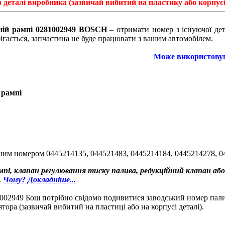
р деталі виробника (зазвичай вибитий на пластику або корпусі
ній рампі
0281002949 BOSCH
– отримати номер з існуючої дет
ігається, запчастина не буде працювати з вашим автомобілем.
Може використовува
 рампі
ним номером 0445214135, 044521483, 0445214184, 0445214278, 0
мпі,
клапан регулювання тиску палива, редукційний клапан або
.
Чому? Докладніше...
1002949 Бош потрібно свідомо подивитися заводський номер пали
ора (зазвичай вибитий на пластиці або на корпусі деталі).