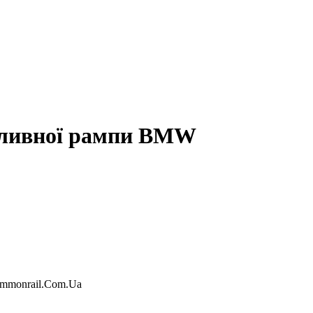
аливної рампи BMW
ommonrail.Com.Ua