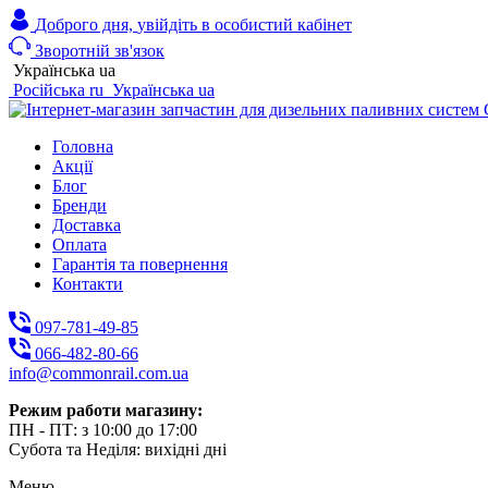
Доброго дня,
увійдіть в особистий кабінет
Зворотній зв'язок
Українська
ua
Російська
ru
Українська
ua
Головна
Акції
Блог
Бренди
Доставка
Оплата
Гарантія та повернення
Контакти
097-781-49-85
066-482-80-66
info@commonrail.com.ua
Режим работи магазину:
ПН - ПТ: з 10:00 до 17:00
Субота та Неділя: вихідні дні
Меню