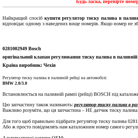
Будь ласка, перевірте номе
Найкращий спосіб
купити регулятор тиску палива в палив
відповідає одному з наведених вище номерів. Якщо номер не зб
0281002949 Bosch
оригінальний клапан регулювання тиску палива в паливній
Країна виробник: Чехія
Регулятор тиску палива в паливній рейці на автомобілі:
BMW 2.0/3.0
Встановлюється на паливній рампі (рейці) BOSCH під каталож
Цю запчастину також називають:
регулятор тиску палива в ра
Важливо розуміти, що ця запчастина – НЕ датчик тиску палива
Для того щоб правильно підібрати регулятор тиску палива 028
Або ж просто повідомлять нам каталожним номер самого регулят
Альтернативні номери ОЕМ: