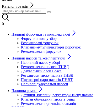
Каталог товарів
0
Паливні форсунки та комплектуючі
Форсунки нові у зборі
Розпилювачі форсунок
Клапани-мультиплікатори форсунок
Ремкомплекти форсунок
Паливні насоси та комплектуючі
Паливний насос у зборі
Ремкомплекти насосів ТНВД
Дозувальний блок Bosch
Регулятори тиску палива ТНВД
Плунжерні пари насосів ПНВТ
Паливопідкачувальні насоси
Паливна рампа
Датчики, клапани, регулятори тиску палива
Клапан обмеження тиску в рейці
Ремкомплекти датчиків, клапанів