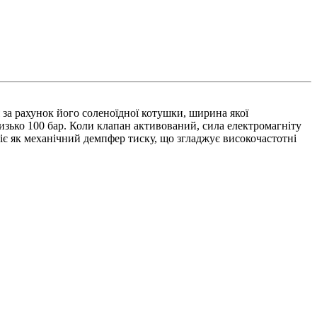
за рахунок його соленоїдної котушки, ширина якої
изько 100 бар. Коли клапан активований, сила електромагніту
є як механічний демпфер тиску, що згладжує високочастотні