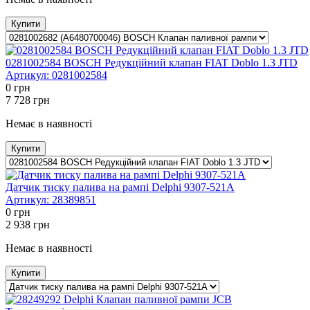
Купити
0281002584 BOSCH Редукційний клапан FIAT Doblo 1.3 JTD
Артикул:
0281002584
0
грн
7 728
грн
Немає в наявності
Купити
Датчик тиску палива на рампі Delphi 9307-521A
Артикул:
28389851
0
грн
2 938
грн
Немає в наявності
Купити