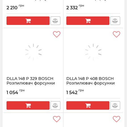
CR 0433172019
CR 0433172158
грн
грн
2 210
2 332
Артикул:
0433172019
Артикул:
0433172158
DLLA 148 P 329 BOSCH
DLLA 148 P 408 BOSCH
Розпилювач форсунки
Розпилювач форсунки
John Deere 0433171233
CR 0433171291
грн
грн
1 054
1 542
Артикул:
0433171233
Артикул:
0433171291