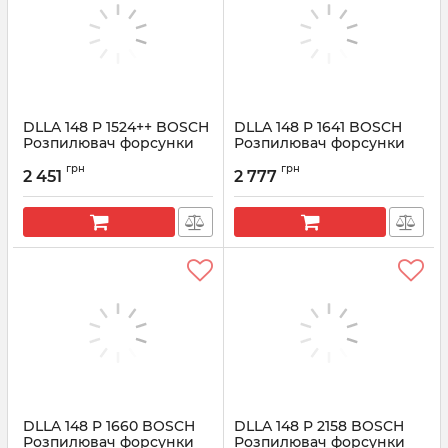
DLLA 148 P 1524++ BOSCH
DLLA 148 P 1641 BOSCH
Розпилювач форсунки
Розпилювач форсунки
МАН ТГА, ТGS, TГX
CR 0433172004
грн
грн
2 451
2 777
Артикул:
0433171939
Артикул:
0433172004
DLLA 148 P 1660 BOSCH
DLLA 148 P 2158 BOSCH
Розпилювач форсунки
Розпилювач форсунки