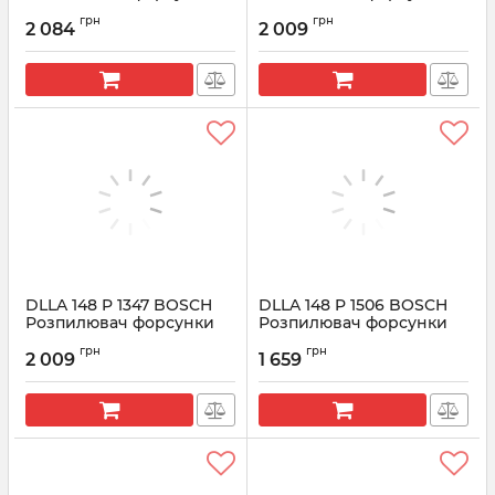
CR 0433171819
CR 0433171820
грн
грн
2 084
2 009
Артикул:
0433171819
Артикул:
0433171820
DLLA 148 P 1347 BOSCH
DLLA 148 P 1506 BOSCH
Розпилювач форсунки
Розпилювач форсунки
CR 0433171838
CR 0433171928
грн
грн
2 009
1 659
Артикул:
0433171838
Артикул:
0433171928