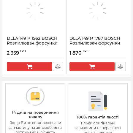
DLLA 149 P 1562 BOSCH
DLLA 149 P 1787 BOSCH
Розпилювач форсунки
Розпилювач форсунки
CR 0433171961
CR 0433172091
грн
грн
2 359
1 870
Артикул:
0433171961
Артикул:
0433172091
14 днів на повернення
товару
100% гарантія якості
Якщо Ви не встановлювали
Тільки оригінальні
запчастину на автомобіль та
запчастини та перевірені
дотримано цілісність
постачальники