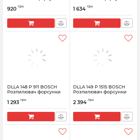
CR 0433171457
CR 0433171458
грн
грн
920
1 634
Артикул:
0433171457
Артикул:
0433171458
DLLA 148 P 911 BOSCH
DLLA 149 P 1515 BOSCH
Розпилювач форсунки
Розпилювач форсунки
CR 0433171605
CR 0433171936
грн
грн
1 293
2 394
Артикул:
0433171605
Артикул:
0433171936