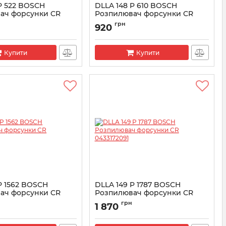
P 522 BOSCH
DLLA 148 P 610 BOSCH
ач форсунки CR
Розпилювач форсунки CR
6
0433171457
грн
920
3171386
Артикул:
0433171457
Купити
Купити
P 1562 BOSCH
DLLA 149 P 1787 BOSCH
ач форсунки CR
Розпилювач форсунки CR
1
0433172091
н
грн
1 870
3171961
Артикул:
0433172091