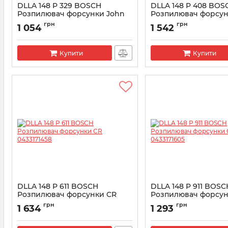
DLLA 148 P 329 BOSCH
DLLA 148 P 408 BOS
Розпилювач форсунки John
Розпилювач форсун
Deere 0433171233
0433171291
грн
грн
1 054
1 542
Артикул:
0433171233
Артикул:
0433171291
Купити
Купити
DLLA 148 P 611 BOSCH
DLLA 148 P 911 BOSC
Розпилювач форсунки CR
Розпилювач форсун
0433171458
0433171605
грн
грн
1 634
1 293
Артикул:
0433171458
Артикул:
0433171605