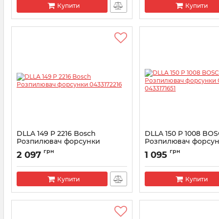
Купити
Купити
DLLA 149 P 2216 Bosсh
DLLA 150 P 1008 BO
Розпилювач форсунки
Розпилювач форсун
0433172216
0433171651
грн
грн
2 097
1 095
Артикул:
0433172216
Артикул:
0433171651
Купити
Купити