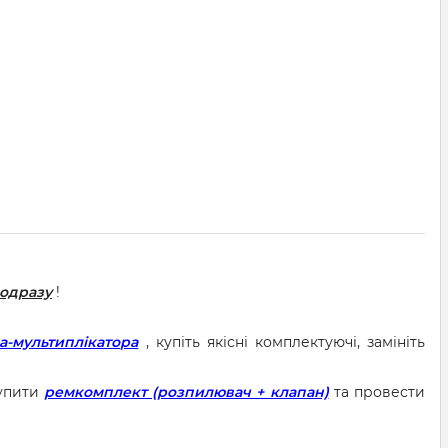
 одразу
!
а-мультиплікатора
, купіть якісні комплектуючі, замініть
купити
ремкомплект (розпилювач + клапан)
та провести