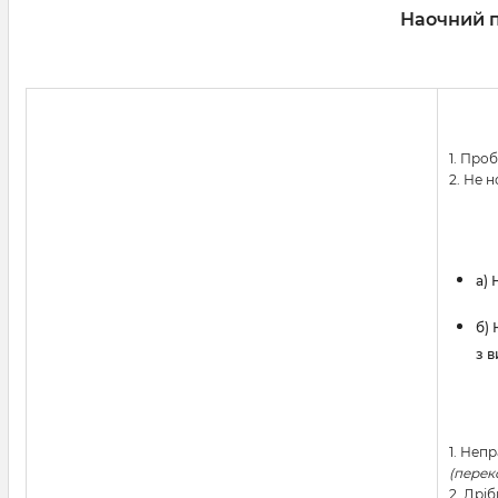
Наочний п
1. Про
2. Не 
a)
б)
з 
1. Неп
(перек
2. Дріб