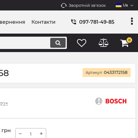
Зворотній зв'язок
Ua
овернення
Контакти
097-781-49-85
0
58
0433172158
Артикул:
дгук
грн
−
+