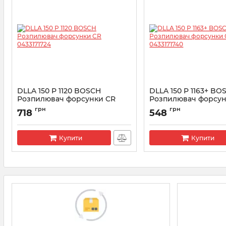
DLLA 150 P 1120 BOSCH
DLLA 150 P 1163+ BO
Розпилювач форсунки CR
Розпилювач форсун
0433171724
0433171740
грн
грн
718
548
Артикул:
0433171724
Артикул:
0433171740
Купити
Купити