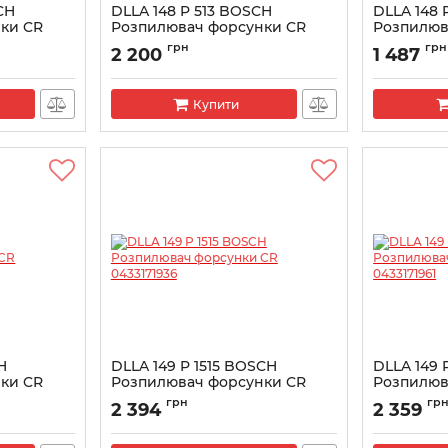
CH
DLLA 148 P 513 BOSCH
DLLA 148 
ки CR
Розпилювач форсунки CR
Розпилюв
0433171369
043317138
грн
грн
2 200
1 487
Артикул:
0433171369
Артикул:
043
Купити
H
DLLA 149 P 1515 BOSCH
DLLA 149 
ки CR
Розпилювач форсунки CR
Розпилюв
0433171936
043317196
грн
гр
2 394
2 359
Артикул:
0433171936
Артикул:
043