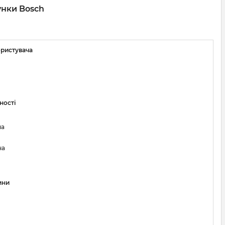
унки Bosch
ористувача
ності
ча
ча
ини