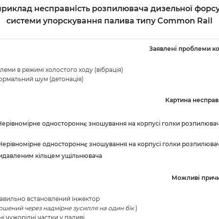
риклад несправність розпилювача дизельної форс
системи упорскування палива типу Common Rail
Заявлені проблеми к
блеми в режимі холостого ходу (вібрація)
нормальний шум (детонація)
Картина несправ
 Нерівномірне одностороннє зношування на корпусі голки розпилюва
 Нерівномірне одностороннє зношування на корпусі голки розпилюва
видавленим кільцем ущільнювача
Можливі прич
равильно встановлений інжектор
ошений через надмірне зусилля на один бік
)
ні чужорідні частки у паливі