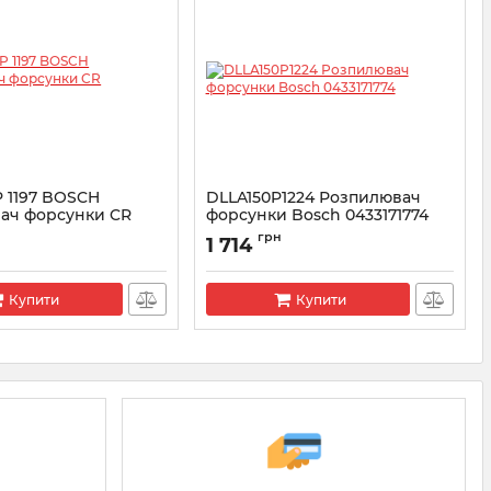
P 1197 BOSCH
DLLA150P1224 Розпилювач
ач форсунки CR
форсунки Bosсh 0433171774
5
Артикул:
0433171774
грн
1 714
3171755
Купити
Купити