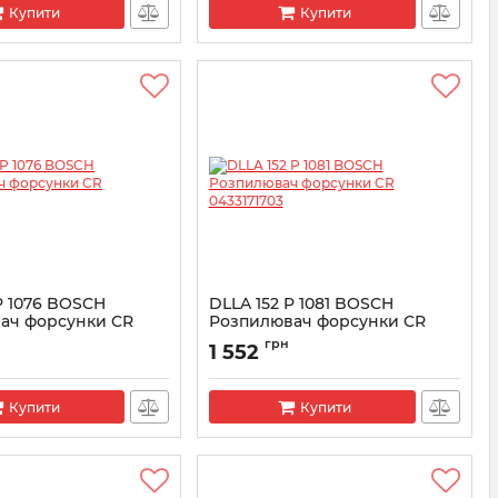
Купити
Купити
P 1076 BOSCH
DLLA 152 P 1081 BOSCH
ач форсунки CR
Розпилювач форсунки CR
9
0433171703
н
грн
1 552
3171699
Артикул:
0433171703
Купити
Купити