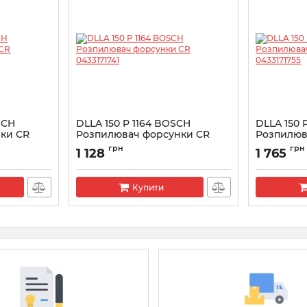
SCH
DLLA 150 P 1164 BOSCH
DLLA 150 
ки CR
Розпилювач форсунки CR
Розпилюв
0433171741
043317175
грн
грн
1 128
1 765
Артикул:
0433171741
Артикул:
043
Купити