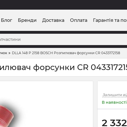
Блог
Бренди
Доставка
Оплата
Гарантія та п
унок
DLLA 148 P 2158 BOSCH Розпилювач форсунки CR 0433172158
пилювач форсунки CR 04331721
Залишити ві
В наявності
2 332