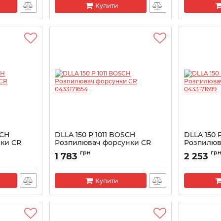
Купити
SCH
DLLA 150 P 1011 BOSCH
DLLA 150 
ки CR
Розпилювач форсунки CR
Розпилюв
0433171654
043317169
грн
гр
1 783
2 253
Артикул:
0433171654
Артикул:
043
Купити