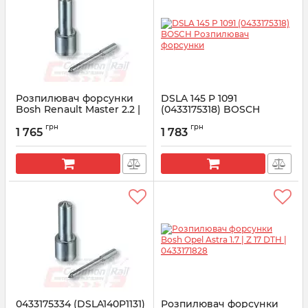
Розпилювач форсунки
DSLA 145 P 1091
Bosh Renault Master 2.2 |
(0433175318) BOSCH
0433175278
Розпилювач форсунки
грн
грн
1 765
1 783
Артикул:
0433175278
Артикул:
0433175318
0433175334 (DSLA140P1131)
Розпилювач форсунки