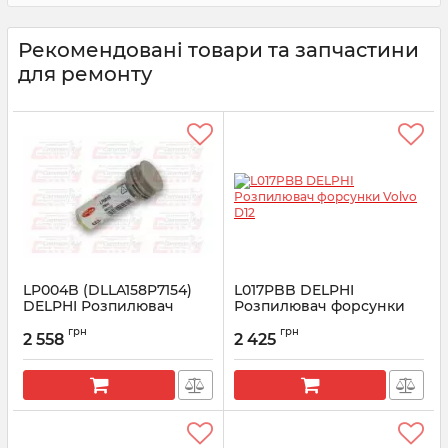
Рекомендовані товари та запчастини
для ремонту
LP004B (DLLA158P7154)
L017PBB DELPHI
DELPHI Розпилювач
Розпилювач форсунки
форсунки Volvo (FH12,
Volvo D12
грн
грн
FL12)
2 558
2 425
Артикул:
L017PBB
Артикул:
LP004B