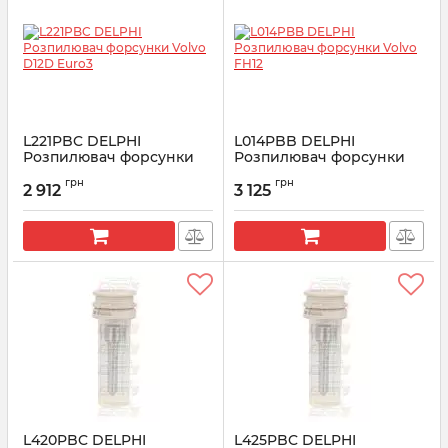
L221PBC DELPHI
L014PBB DELPHI
Розпилювач форсунки
Розпилювач форсунки
Volvo D12D Euro3
Volvo FH12
грн
грн
2 912
3 125
Артикул:
L221PBC
Артикул:
L014PBB
L420PBC DELPHI
L425PBC DELPHI