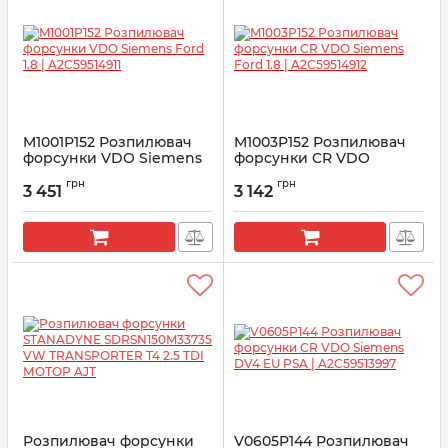
M1001P152 Розпилювач
M1003P152 Розпилювач
форсунки VDO Siemens
форсунки CR VDO
Ford 1.8 | A2C59514911
Siemens Ford 1.8 |
грн
грн
A2C59514912
3 451
3 142
Артикул:
A2C59514911
Артикул:
A2C59514912
Розпилювач форсунки
V0605P144 Розпилювач