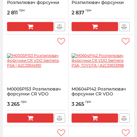
Розпилювач форсунки
Розпилювач форсунки
Volvo Truck EURO 6
Volvo Truck MD 13 EURO 6
грн
грн
2 811
2 837
Артикул:
L420PBC
Артикул:
L425PBC
M0005P153 Розпилювач
M0604P142 Розпилювач
форсунки CR VDO
форсунки CR VDO
Siemens PSA |
Siemens PSA, TOYOTA |
грн
грн
A2C59514910
A2C59513998
3 265
3 265
Артикул:
A2C59514910
Артикул:
A2C59513998