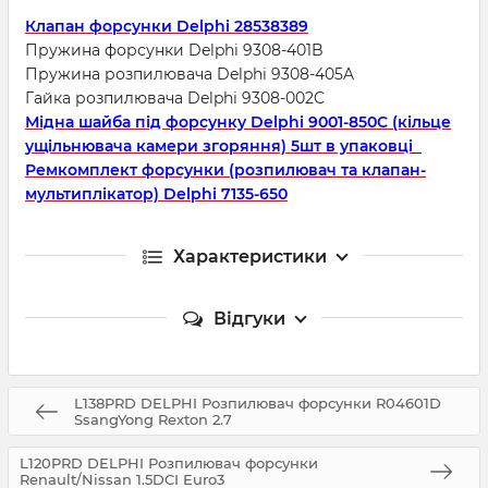
Клапан форсунки Delphi 28538389
Пружина форсунки Delphi 9308-401B
Пружина розпилювача Delphi 9308-405A
Гайка розпилювача Delphi 9308-002C
Мідна шайба під форсунку Delphi 9001-850C (кільце
ущільнювача камери згоряння) 5шт в упаковці
Ремкомплект форсунки (розпилювач та клапан-
мультиплікатор) Delphi 7135-650
Характеристики
Відгуки
L138PRD DELPHI Розпилювач форсунки R04601D
SsangYong Rexton 2.7
L120PRD DELPHI Розпилювач форсунки
Renault/Nissan 1.5DCI Euro3