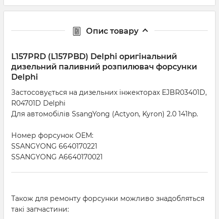
Опис товару
L157PRD (L157PBD) Delphi оригінальний
дизельний паливний розпилювач форсунки
Delphi
Застосовується на дизельних інжекторах EJBR03401D,
R04701D Delphi
Для автомобілів SsangYong (Actyon, Kyron) 2.0 141hp.
Номер форсунок ОЕМ:
SSANGYONG 6640170221
SSANGYONG A6640170021
Також для ремонту форсунки можливо знадобляться
такі запчастини: