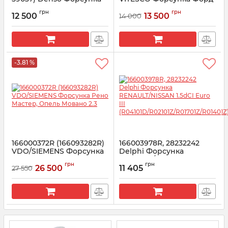
Toyota Land Cruiser 200
Транзит Коннект 1.8 TDCI
грн
грн
12 500
13 500
14 000
Артикул:
095000-9780
Артикул:
562000710
-3.81 %
166000372R (166093282R)
166003978R, 28232242
VDO/SIEMENS Форсунка
Delphi Форсунка
Рено Мастер, Опель
RENAULT/NISSAN 1.5dCI
грн
грн
Мовано 2.3
Euro III
26 500
11 405
27 550
(R04101D/R02101Z/R01701Z/R01
Артикул:
166093282R
Артикул:
166003978R