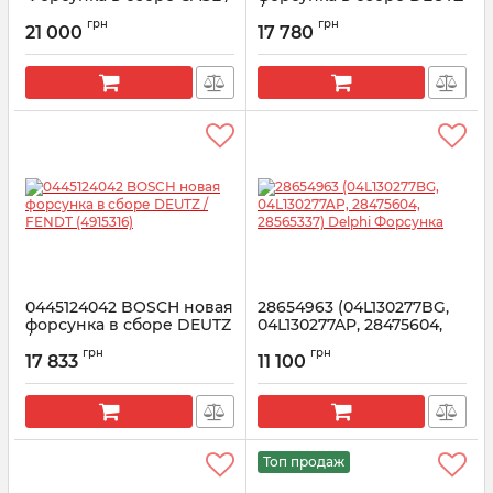
NEW HOLLAND
/ FENDT (4913657)
грн
грн
(504388750)
21 000
17 780
Артикул:
0445124022
Артикул:
0445124014
0445124042 BOSCH новая
28654963 (04L130277BG,
форсунка в сборе DEUTZ
04L130277AP, 28475604,
/ FENDT (4915316)
28565337) Delphi
грн
грн
Форсунка
17 833
11 100
Артикул:
0445124042
Артикул:
28654963
Топ продаж