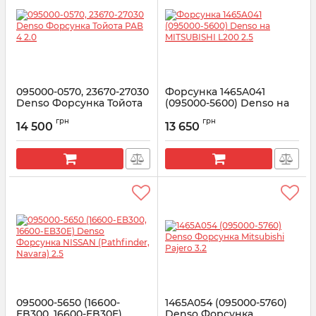
095000-0570, 23670-27030
Форсунка 1465A041
Denso Форсунка Тойота
(095000-5600) Denso на
РАВ 4 2.0
MITSUBISHI L200 2.5
грн
грн
14 500
13 650
Артикул:
095000-0570
Артикул:
1465A041
095000-5650 (16600-
1465A054 (095000-5760)
EB300, 16600-EB30E)
Denso Форсунка