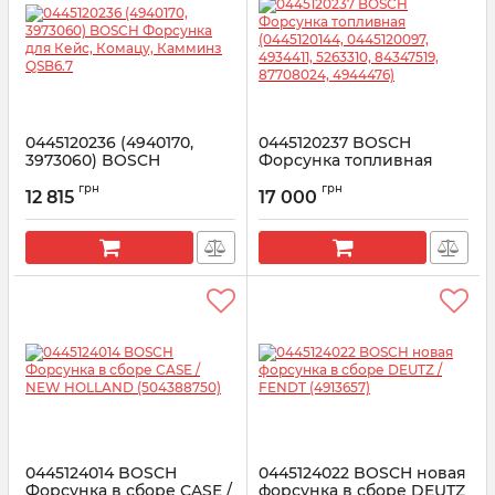
0445120236 (4940170,
0445120237 BOSCH
3973060) BOSCH
Форсунка топливная
Форсунка для Кейс,
(0445120144, 0445120097,
грн
грн
Комацу, Камминз QSB6.7
4934411, 5263310, 84347519,
12 815
17 000
87708024, 4944476)
Артикул:
0445120236
Артикул:
0445120237
0445124014 BOSCH
0445124022 BOSCH новая
Форсунка в сборе CASE /
форсунка в сборе DEUTZ