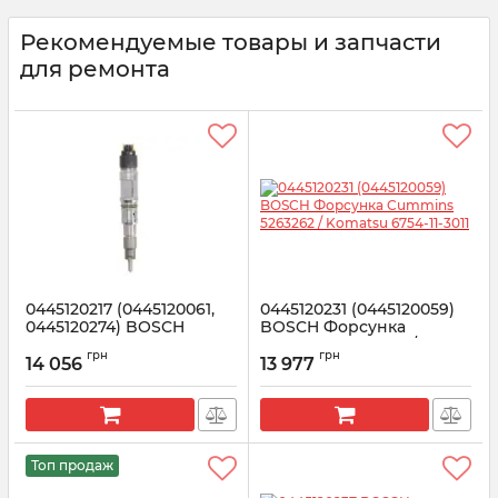
Рекомендуемые товары и запчасти
для ремонта
0445120217 (0445120061,
0445120231 (0445120059)
0445120274) BOSCH
BOSCH Форсунка
Форсунка MAN TGA, TGS,
Cummins 5263262 /
грн
грн
TGX
Komatsu 6754-11-3011
14 056
13 977
Артикул:
0445120217
Артикул:
0445120231
Топ продаж