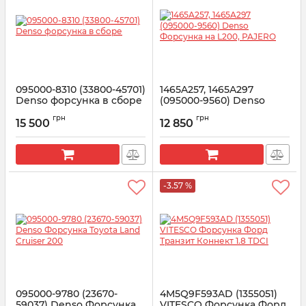
095000-8310 (33800-45701)
1465A257, 1465A297
Denso форсунка в сборе
(095000-9560) Denso
Форсунка на L200,
Артикул:
095000-8310
грн
грн
PAJERO
15 500
12 850
Артикул:
1465A257
-3.57 %
095000-9780 (23670-
4M5Q9F593AD (1355051)
59037) Denso Форсунка
VITESCO Форсунка Форд