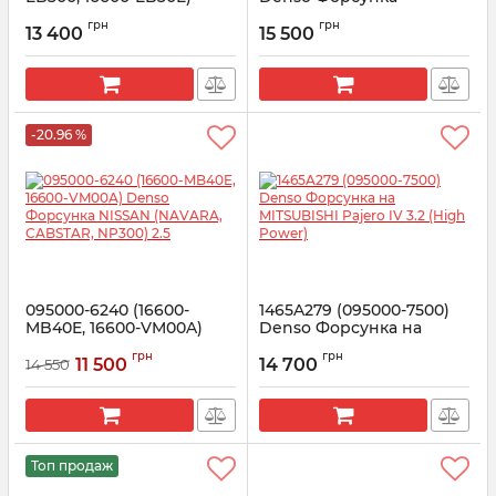
Denso Форсунка NISSAN
Mitsubishi Pajero 3.2
грн
грн
(Pathfinder, Navara) 2.5
13 400
15 500
Артикул:
095000-5760
Артикул:
095000-5650
-20.96 %
095000-6240 (16600-
1465A279 (095000-7500)
MB40E, 16600-VM00A)
Denso Форсунка на
Denso Форсунка NISSAN
MITSUBISHI Pajero IV 3.2
грн
грн
(NAVARA, CABSTAR,
(High Power)
11 500
14 700
14 550
NP300) 2.5
Артикул:
095000-7500
Артикул:
095000-6240
Топ продаж