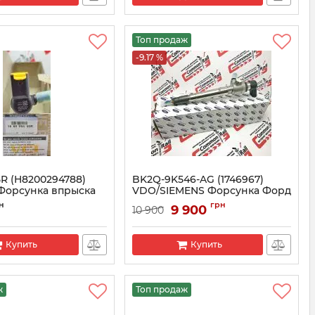
Топ продаж
-9.17 %
R (H8200294788)
BK2Q-9K546-AG (1746967)
Форсунка впрыска
VDO/SIEMENS Форсунка Форд
5 dCi
Транзит 2.2 TDCi
н
грн
9 900
10 900
009445R
Артикул:
1746967
Купить
Купить
ж
Топ продаж