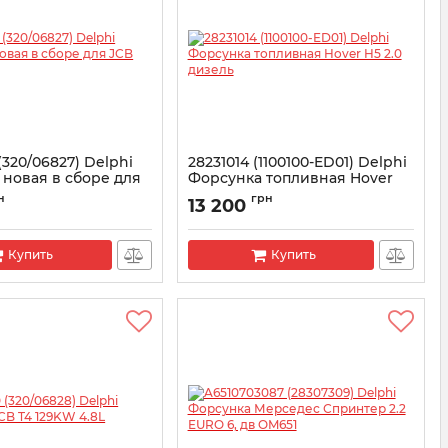
(320/06827) Delphi
28231014 (1100100-ED01) Delphi
новая в сборе для
Форсунка топливная Hover
4.4L
H5 2.0 дизель
н
грн
13 200
29876
Артикул:
28231014
Купить
Купить