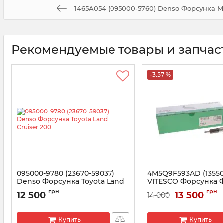
1465A054 (095000-5760) Denso Форсунка Mit
Рекомендуемые товары и запчас
-3.57 %
095000-9780 (23670-59037)
4M5Q9F593AD (13550
Denso Форсунка Toyota Land
VITESCO Форсунка 
Cruiser 200
Транзит Коннект 1.8
грн
грн
12 500
13 500
14 000
Артикул:
095000-9780
Артикул:
562000710
Купить
Купить