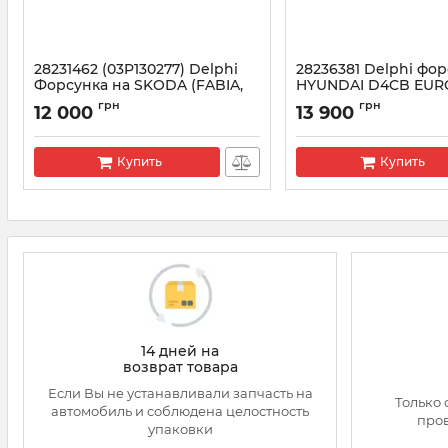
28231462 (03P130277) Delphi
28236381 Delphi фо
Форсунка на SKODA (FABIA,
HYUNDAI D4CB EUR
ROOMSTER), SEAT IBIZA 1.2 TDI
(33800-4A700)
грн
грн
12 000
13 900
Артикул:
28231462
Артикул:
28236381
Купить
Купить
14 дней на
возврат товара
Если Вы не устанавливали запчасть на
Только 
автомобиль и соблюдена целостность
про
упаковки