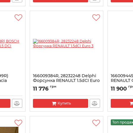
99R)
166009384R, 28232248 Delphi
166009445
cia
Форсунка RENAULT 1.5dCI Euro
RENAULT 
3
топлива 1.
грн
гр
11 776
11 900
Артикул:
28232248
Артикул:
166
Купить
Топ прода