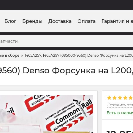
Блог
Бренды
Доставка
Оплата
Гарантия и 
ые в сборе
1465A257, 1465A297 (095000-9560) Denso Форсунка на L20
-9560) Denso Форсунка на L20
Оставить от
Есть в нал