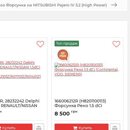
so Форсунка на MITSUBISHI Pajero IV 3.2 (High Power)
Топ продаж
R, 28232242 Delphi
166006212R (H8201100113)
 RENAULT/NISSAN
Форсунка Рено 1.5 dCi
III
(Continental, VDO, SIEMENS)
н
грн
8 500
R02101Z/R01701Z/R01401Z)
Артикул:
166006212R
003978R
Купить
Купить