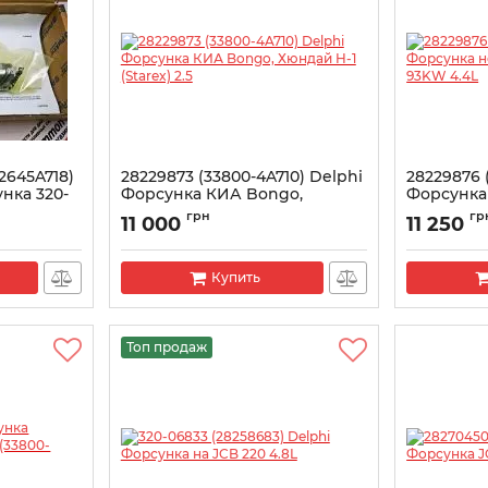
 2645A718)
28229873 (33800-4A710) Delphi
28229876 
нка 320-
Форсунка КИА Bongo,
Форсунка 
nitou
Хюндай H-1 (Starex) 2.5
JCB 93KW 
грн
гр
11 000
11 250
Артикул:
28229873
Артикул:
282
Купить
Топ продаж