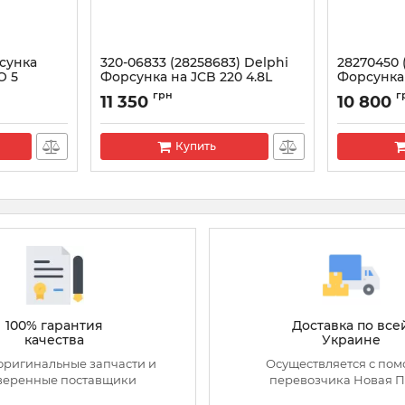
рсунка
320-06833 (28258683) Delphi
28270450 
O 5
Форсунка на JCB 220 4.8L
Форсунка 
Артикул:
28258683
Артикул:
282
грн
г
11 350
10 800
Купить
100% гарантия
Доставка по все
качества
Украине
оригинальные запчасти и
Осуществляется с по
веренные поставщики
перевозчика Новая П