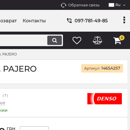
Обратная связь
Ru
возврат
Контакты
097-781-49-85
0
0, PAJERO
0, PAJERO
1465A257
Артикул:
(
7
)
зыв
ичии
грн