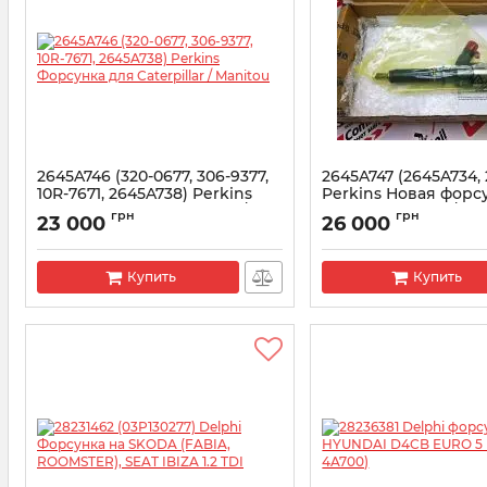
2645A746 (320-0677, 306-9377,
2645A747 (2645A734,
10R-7671, 2645A738) Perkins
Perkins Новая форсу
Форсунка для Caterpillar /
0680 Caterpillar / Ma
грн
грн
23 000
26 000
Manitou
Артикул:
2645A747
Артикул:
2645A746
Купить
Купить