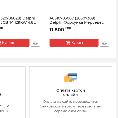
(320/06828) Delphi
A6510703087 (28307309)
JCB T4 129KW 4.8L
Delphi Форсунка Мерседес
Спринтер 2.2 EURO 6, дв
70450
рн
грн
11 800
OM651
Артикул:
28307309
Купить
Купить
Оплата картой
онлайн
й
Оплата на сайте производится
мощью
банковской картой через онлайн-
очта
сервис WayForPay