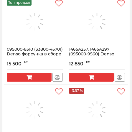
Топ продаж
095000-8310 (33800-45701)
1465A257, 1465A297
Denso форсунка в сборе
(095000-9560) Denso
Форсунка на L200,
Артикул:
095000-8310
грн
грн
PAJERO
15 500
12 850
Артикул:
1465A257
-3.57 %