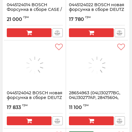
0445124014 BOSCH
0445124022 BOSCH новая
Форсунка в сборе CASE /
форсунка в сборе DEUTZ
NEW HOLLAND
/ FENDT (4913657)
грн
грн
(504388750)
21 000
17 780
Артикул:
0445124022
Артикул:
0445124014
0445124042 BOSCH новая
28654963 (04L130277BG,
форсунка в сборе DEUTZ
04L130277AP, 28475604,
/ FENDT (4915316)
28565337) Delphi
грн
грн
Форсунка
17 833
11 100
Артикул:
0445124042
Артикул:
28654963