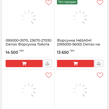
Топ продаж
095000-0570, 23670-27030
Форсунка 1465A041
Denso Форсунка Тойота
(095000-5600) Denso на
РАВ 4 2.0
MITSUBISHI L200 2.5
грн
грн
14 500
13 650
Артикул:
095000-0570
Артикул:
1465A041