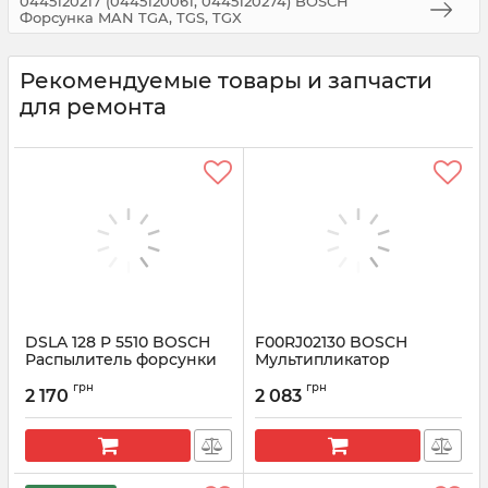
0445120217 (0445120061, 0445120274) BOSCH
Форсунка MAN TGA, TGS, TGX
Рекомендуемые товары и запчасти
для ремонта
DSLA 128 P 5510 BOSCH
F00RJ02130 BOSCH
Распылитель форсунки
Мультипликатор
CR 0433175510
форсунки (клапан+шток)
грн
грн
2 170
2 083
Артикул:
0433175510
Артикул:
F00RJ02130