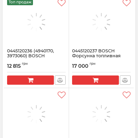
Топ продаж
0445120236 (4940170,
0445120237 BOSCH
3973060) BOSCH
Форсунка топливная
Форсунка для Кейс,
(0445120144, 0445120097,
грн
грн
Комацу, Камминз QSB6.7
4934411, 5263310, 84347519,
12 815
17 000
87708024, 4944476)
Артикул:
0445120236
Артикул:
0445120237