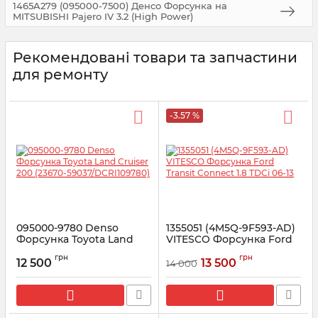
1465A279 (095000-7500) Денсо Форсунка на
MITSUBISHI Pajero IV 3.2 (High Power)
Рекомендовані товари та запчастини
для ремонту
-3.57 %
095000-9780 Denso
1355051 (4M5Q-9F593-AD)
Форсунка Toyota Land
VITESCO Форсунка Ford
Cruiser 200 (23670-
Transit Connect 1.8 TDCi
грн
грн
59037/DCRI109780)
06-13
12 500
13 500
14 000
Артикул:
095000-9780
Артикул:
562000710