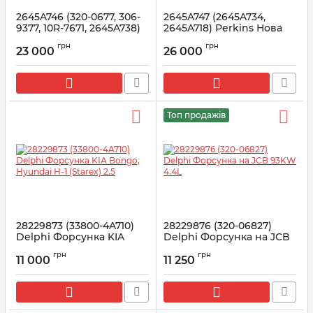
2645A746 (320-0677, 306-
2645A747 (2645A734,
9377, 10R-7671, 2645A738)
2645A718) Perkins Нова
Perkins Форсунка для
форсунка 320-0680
грн
грн
Caterpillar / Manitou
Caterpillar / Manitou
23 000
26 000
Артикул:
2645A746
Артикул:
2645A747
Топ продажів
28229873 (33800-4A710)
28229876 (320-06827)
Delphi Форсунка KIA
Delphi Форсунка на JCB
Bongo, Hyundai H-1
93KW 4.4L
грн
грн
(Starex) 2.5
11 000
11 250
Артикул:
28229876
Артикул:
28229873