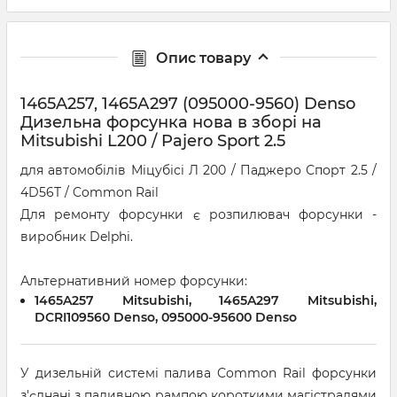
Опис товару
1465A257, 1465А297 (095000-9560) Denso
Дизельна форсунка нова в зборі на
Mitsubishi L200 / Pajero Sport 2.5
для автомобілів Міцубісі Л 200 / Паджеро Спорт 2.5 /
4D56T / Common Rail
Для ремонту форсунки є розпилювач форсунки -
виробник Delphi.
Альтернативний номер форсунки:
1465A257 Mitsubishi, 1465A297 Mitsubishi,
DCRI109560 Denso, 095000-95600 Denso
У дизельній системі палива Common Rail форсунки
з'єднані з паливною рампою короткими магістралями