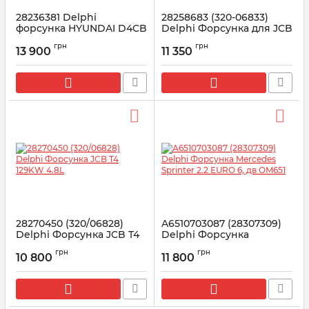
28236381 Delphi
28258683 (320-06833)
форсунка HYUNDAI D4CB
Delphi Форсунка для JCB
EURO 5 (33800-4A700)
JS200, JS210, JS220 4.8L
грн
грн
13 900
11 350
Артикул:
28236381
Артикул:
28258683
28270450 (320/06828)
A6510703087 (28307309)
Delphi Форсунка JCB T4
Delphi Форсунка
129KW 4.8L
Mercedes Sprinter 2.2
грн
грн
EURO 6, дв OM651
10 800
11 800
Артикул:
28270450
Артикул:
28307309