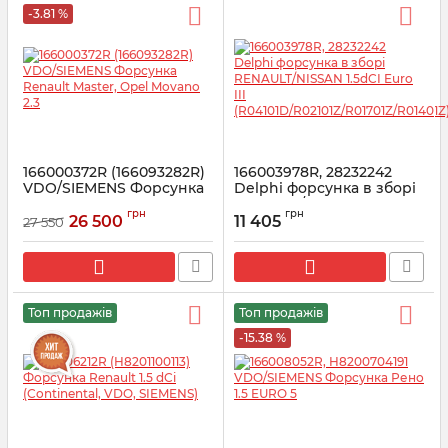
-3.81 %
166000372R (166093282R)
166003978R, 28232242
VDO/SIEMENS Форсунка
Delphi форсунка в зборі
Renault Master, Opel
RENAULT/NISSAN 1.5dCI
грн
грн
Movano 2.3
Euro III
26 500
11 405
27 550
(R04101D/R02101Z/R01701Z/R01
Артикул:
166093282R
Артикул:
166003978R
Топ продажів
Топ продажів
-15.38 %