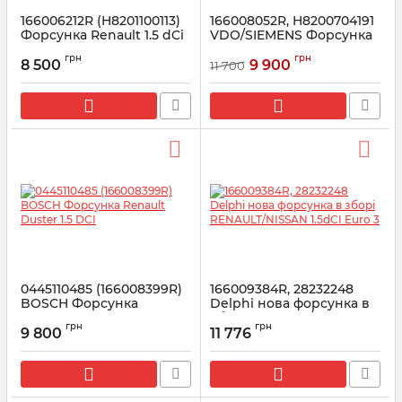
166006212R (H8201100113)
166008052R, H8200704191
Форсунка Renault 1.5 dCi
VDO/SIEMENS Форсунка
(Continental, VDO,
Рено 1.5 EURO 5
грн
грн
SIEMENS)
8 500
9 900
11 700
Артикул:
166008052R
Артикул:
166006212R
0445110485 (166008399R)
166009384R, 28232248
BOSCH Форсунка
Delphi нова форсунка в
Renault Duster 1.5 DCI
зборі RENAULT/NISSAN
грн
грн
1.5dCI Euro 3
9 800
11 776
Артикул:
166008399R
Артикул:
28232248