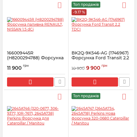
Топ продажів
-9.17 %
166009445R
BK2Q-9K546-AG (1746967)
(H8200294788) Форсунка
Форсунка Ford Transit 2.2
паливна RENAULT,
TDCI
грн
грн
NISSAN 1.5 dCi
11 900
9 900
10 900
Артикул:
1746967
Артикул:
166009445R
Топ продажів