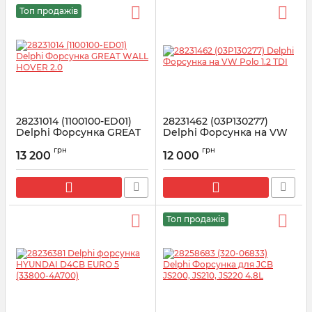
Топ продажів
28231014 (1100100-ED01)
28231462 (03P130277)
Delphi Форсунка GREAT
Delphi Форсунка на VW
WALL HOVER 2.0
Polo 1.2 TDI
грн
грн
13 200
12 000
Артикул:
28231014
Артикул:
28231462
Топ продажів