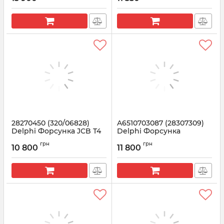
28270450 (320/06828)
A6510703087 (28307309)
Delphi Форсунка JCB T4
Delphi Форсунка
129KW 4.8L
Мерседес Спринтер 2.2
грн
грн
EURO 6, дв OM651
10 800
11 800
Артикул:
28270450
Артикул:
28307309