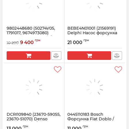
9802448680 (50274V05,
BEBE4N01001 (21569191)
1791017, 9674973080)
Delphi Насос форсунка
Форсунка новая в сборе
VOLVO, RENAULT EURO 5
грн
грн
PSA, FORD, VOLVO 1.6
9 400
21 000
10 200
Артикул:
BEBE4N01001
Артикул:
9802448680
DCRI109840 (23670-59055,
0445110183 Bosсh
23670-51070) Denso
Форсунка Fiat Doblo /
Форсунка в сборе
Opel Combo 1.3
грн
грн
TOYOTA Land Cruiser 200
13 000
11 000