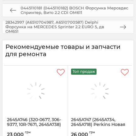
0445110181 (0445110182) BOSCH Форсунка Мерседес
Спринтер, Вито 2.2 CDI ОМ611
28342997 (A6510704987, A6510700587) Delphi
Форсунка на MERCEDES Sprinter 2.2 EURO 5, дв
OM651
Рекомендуемые товары и запчасти
для ремонта
Топ продаж
2645A746 (320-0677, 306-
2645A747 (2645A734,
9377, 10R-7671, 2645A738)
2645A718) Perkins Новая
Perkins Форсунка для
форсунка 320-0680
грн
грн
Caterpillar / Manitou
Caterpillar / Manitou
23 000
26 000