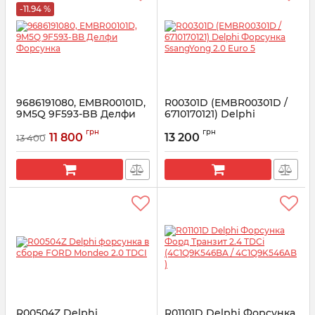
-11.94 %
9686191080, EMBR00101D,
R00301D (EMBR00301D /
9M5Q 9F593-BB Делфи
6710170121) Delphi
Форсунка
Форсунка SsangYong 2.0
грн
грн
Euro 5
11 800
13 200
13 400
Артикул:
R00101DP
Артикул:
R00301D
R00504Z Delphi
R01101D Delphi Форсунка