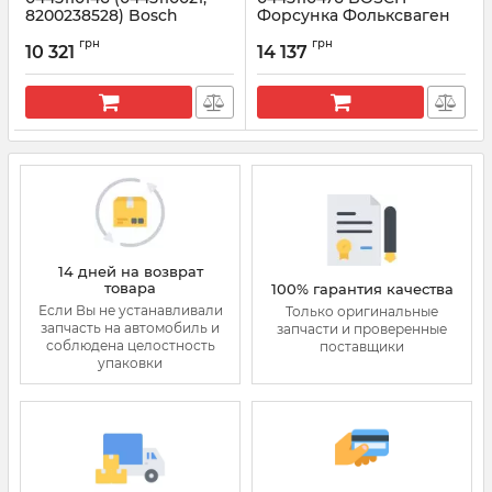
8200238528) Bosch
Форсунка Фольксваген
Форсунка Рено Трафик
Гольф VII, Шкода Октавия
грн
грн
1.9 DCI
III 1.6 TDI 12-
10 321
14 137
Артикул:
0445110146
Артикул:
0445110476
14 дней на возврат
товара
100% гарантия качества
Если Вы не устанавливали
Только оригинальные
запчасть на автомобиль и
запчасти и проверенные
соблюдена целостность
поставщики
упаковки