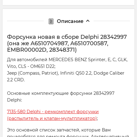
Описание
Форсунка новая в сборе Delphi 28342997
(она же A6510704987, A6510700587,
EMBR00002D, 28348371)
Для автомобилей MERCEDES BENZ Sprinter, E, C, GLK,
Vito, CLS - OM651 D22;
Jeep (Compass, Patriot), Infiniti Q50 2.2, Dodge Caliber
2.2 CRD.
Основные комплектующие форсунки 28342997
Delphi:
7135-580 Delphi - ремкомплект форсунки
(распылитель и клапан-мультпликатор)
;
Это основной список запчастей, которые Вам
понадобятся для ремонта форсунки. Альтернативный