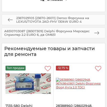
2367029105 (23670-26011) Denso Форсунка на
LEXUS/TOYOTA 2AD-FHV 130kW EURO 4
A6510703087 (28307309) Delphi Форсунка Мерседес
Спринтер 2.2 EURO 6, дв OM651
Рекомендуемые товары и запчасти
для ремонта
Топ продаж
-12.75 %
7135-580 Delphi
28388960 (28602948,