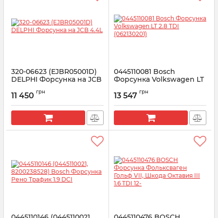
320-06623 (EJBR05001D)
0445110081 Bosсh
DELPHI Форсунка на JCB
Форсунка Volkswagen LT
4.4L
2.8 TDI (062130201)
грн
грн
11 450
13 547
Артикул:
R05001D
Артикул:
0445110081
0445110146 (0445110021,
0445110476 BOSCH