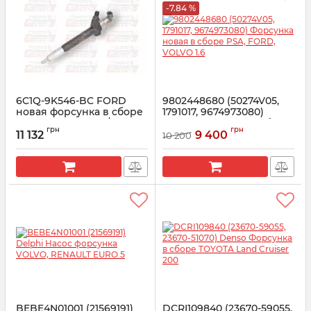
-7.84 %
6C1Q-9K546-BC FORD
9802448680 (50274V05,
новая форсунка в сборе
1791017, 9674973080)
FORD TRANSIT 2.2/2.4
Форсунка новая в сборе
грн
грн
PSA, FORD, VOLVO 1.6
11 132
9 400
10 200
Артикул:
1495919
Артикул:
9802448680
BEBE4N01001 (21569191)
DCRI109840 (23670-59055,