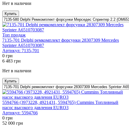
Нет в наличии
Купить
Топ продаж
7135-701 Delphi ремкомплект форсунки 28307309 Mercedes
Sprinter A6510703087
Артикул:
7135-701
0
грн
6 483
грн
Нет в наличии
Купить
5594766 (3973228, 4921431, 5594765) Cummins Топливный
насос высокого давления EURO3
Артикул:
5594766
0
грн
52 000
грн