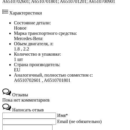
A6510702601; A6510701801; A6510701201; A6510700901
Характеристики
Состояние детали:
Новое
Марка транспортного средства:
Mercedes-Benz
Обьем двигателя, л:
1.8 , 2.2
Количество в упаковке:
1 шт
Страна производитель:
EU
Аналогичный, полностью совместим с:
A6510702601 , A6510701801
Отзывы
Пока нет комментариев
Написать отзыв
Имя*
Email (не обязательно)