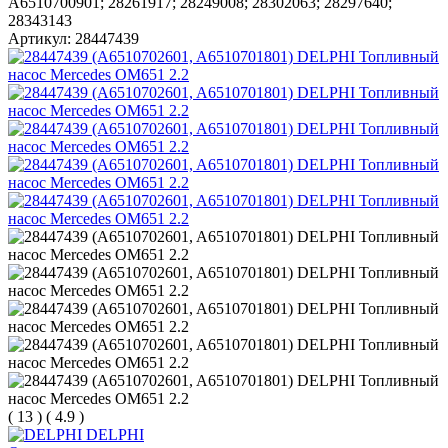
A6510700901; 28261917; 28249008; 28302063; 28297640;
28343143
Артикул:
28447439
(
13
)
(
4.9
)
DELPHI