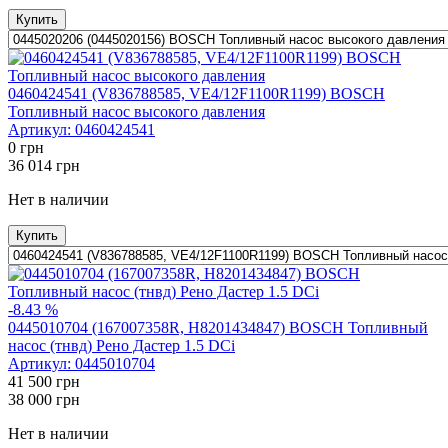
Купить
0460424541 (V836788585, VE4/12F1100R1199) BOSCH
Топливный насос высокого давления
Артикул:
0460424541
0
грн
36 014
грн
Нет в наличии
Купить
-8.43 %
0445010704 (167007358R, H8201434847) BOSCH Топливный
насос (тнвд) Рено Дастер 1.5 DCi
Артикул:
0445010704
41 500
грн
38 000
грн
Нет в наличии