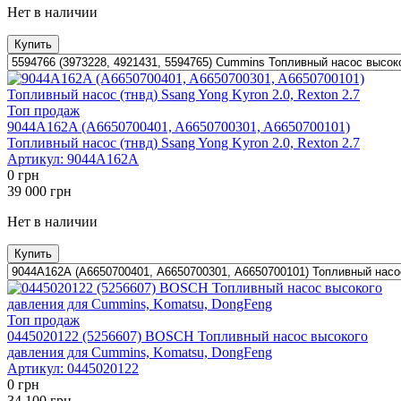
Нет в наличии
Купить
Топ продаж
9044A162A (A6650700401, A6650700301, A6650700101)
Топливный насос (тнвд) Ssang Yong Kyron 2.0, Rexton 2.7
Артикул:
9044A162A
0
грн
39 000
грн
Нет в наличии
Купить
Топ продаж
0445020122 (5256607) BOSCH Топливный насос высокого
давления для Cummins, Komatsu, DongFeng
Артикул:
0445020122
0
грн
34 100
грн