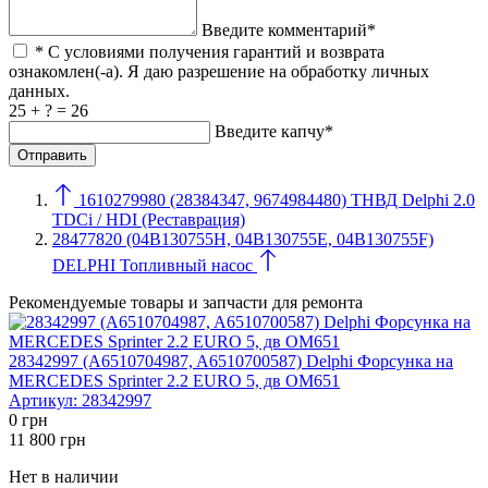
Введите комментарий*
* С условиями получения гарантий и возврата
ознакомлен(-а). Я даю разрешение на обработку личных
данных.
25 + ? = 26
Введите капчу*
1610279980 (28384347, 9674984480) ТНВД Delphi 2.0
TDCi / HDI (Реставрация)
28477820 (04B130755H, 04B130755E, 04B130755F)
DELPHI Топливный насос
Рекомендуемые товары и запчасти для ремонта
28342997 (A6510704987, A6510700587) Delphi Форсунка на
MERCEDES Sprinter 2.2 EURO 5, дв OM651
Артикул:
28342997
0
грн
11 800
грн
Нет в наличии