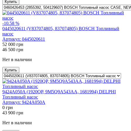
Купить
-10.58 %
0445020611 (V837074805, 837074805) BOSCH Топливный
насос
Артикул:
0445020611
52 000
грн
46 500
грн
Нет в наличии
Купить
9424A050A (1920QP, 9M5Q9A543AA, 1681994) DELPHI
Топливный насос
Артикул:
9424A050A
0
грн
43 900
грн
Нет в наличии