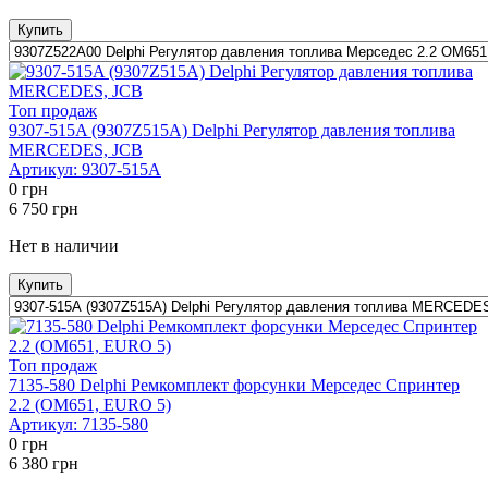
Купить
Топ продаж
9307-515A (9307Z515A) Delphi Регулятор давления топлива
MERCEDES, JCB
Артикул:
9307-515A
0
грн
6 750
грн
Нет в наличии
Купить
Топ продаж
7135-580 Delphi Ремкомплект форсунки Мерседес Спринтер
2.2 (OM651, EURO 5)
Артикул:
7135-580
0
грн
6 380
грн