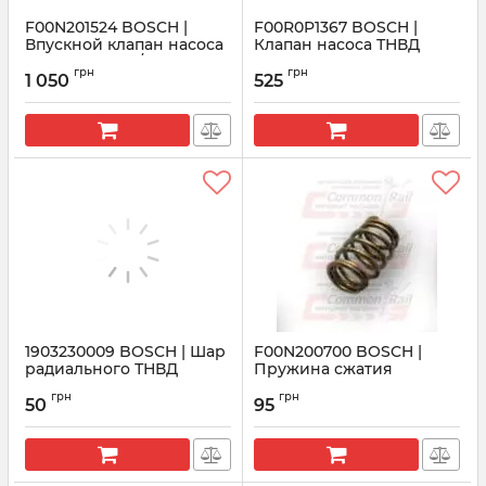
F00N201524 BOSCH |
F00R0P1367 BOSCH |
Впускной клапан насоса
Клапан насоса ТНВД
ТНВД Hyundai/Kia
BMW
грн
грн
1.5/2.5CRDI
1 050
525
Артикул:
F00R0P1367
Артикул:
F00N201524
1903230009 BOSCH | Шар
F00N200700 BOSCH |
радиального ТНВД
Пружина сжатия
радиального ТНВД
Артикул:
1903230009
грн
грн
Common Rail CP3
50
95
Артикул:
F00N200700