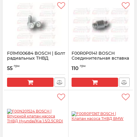
F01M100684 BOSCH | Болт
F00R0P0141 BOSCH
радиальных ТНВД
Соединительная вставка
Common Rail CP1
насоса ТНВД CR
грн
грн
55
110
Артикул:
F01M100684
Артикул:
F00R0P0141