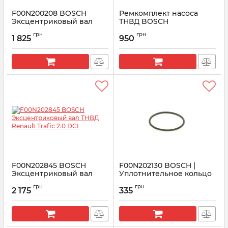
F00N200208 BOSCH
Ремкомплект насоса
Эксцентриковый вал
ТНВД BOSCH
насоса ТНВД Renault
распределительного
грн
грн
Trafic 1.9DCI
типа VP29/30
1 825
950
Артикул:
F00N200208
Артикул:
F00N350001
F00N202845 BOSCH
F00N202130 BOSCH |
Эксцентриковый вал
Уплотнительное кольцо
ТНВД Renault Trafic 2.0
Артикул:
F00N202130
грн
грн
DCI
2 175
335
Артикул:
F00N202845