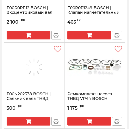
F00R0P1112 BOSCH |
F00R0P1249 BOSCH |
Эксцентриковый вал
Клапан нагнетательный
насоса
насоса ТНВД
грн
грн
2 100
465
Артикул:
F00R0P1112
Артикул:
F00R0P1249
F00N202338 BOSCH |
Ремкомплект насоса
Сальник вала ТНВД
ТНВД VP44 BOSCH
распределительного
Артикул:
F00N202338
грн
грн
типа 1467045046
300
1 175
Артикул:
1467045046