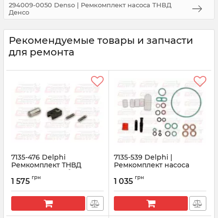
294009-0050 Denso | Ремкомплект насоса ТНВД
Денсо
Рекомендуемые товары и запчасти
для ремонта
7135-476 Delphi
7135-539 Delphi |
Ремкомплект ТНВД
Ремкомплект насоса
Делфи (ролик+башмак)
ТНВД Делфи
грн
грн
1 575
1 035
Артикул:
7135-476
Артикул:
7135-539