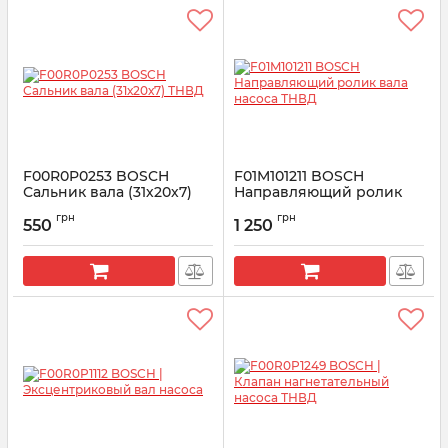
F00R0P0253 BOSCH
F01M101211 BOSCH
Сальник вала (31х20х7)
Направляющий ролик
ТНВД
вала насоса ТНВД
грн
грн
550
1 250
Артикул:
F00R0P0253
Артикул:
F01M101211