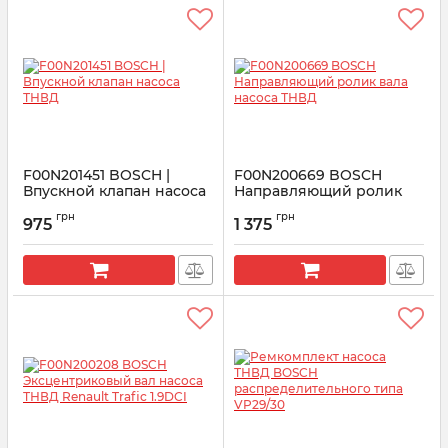
F00N201451 BOSCH |
F00N200669 BOSCH
Впускной клапан насоса
Направляющий ролик
ТНВД
вала насоса ТНВД
грн
грн
975
1 375
Артикул:
F00N201451
Артикул:
F00N200669