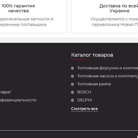
100% гарантия
Доставка по все
качества
Украине
оригинальные запчасти и
Осуществляется с по
веренные поставщики
перевозчика Новая П
Каталог товаров
Топливные форсунки и компл
Топливные насосы и комплек
Топливная рампа
озврат
BOSCH
нфиденциальности
DELPHI
Смотреть все