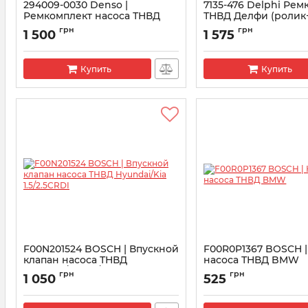
294009-0030 Denso |
7135-476 Delphi Ре
Ремкомплект насоса ТНВД
ТНВД Делфи (ролик
Денсо HP3
Артикул:
7135-476
грн
грн
1 500
1 575
Артикул:
294009-0030
Купить
Купить
F00N201524 BOSCH | Впускной
F00R0P1367 BOSCH |
клапан насоса ТНВД
насоса ТНВД BMW
Hyundai/Kia 1.5/2.5CRDI
Артикул:
F00R0P1367
грн
грн
1 050
525
Артикул:
F00N201524