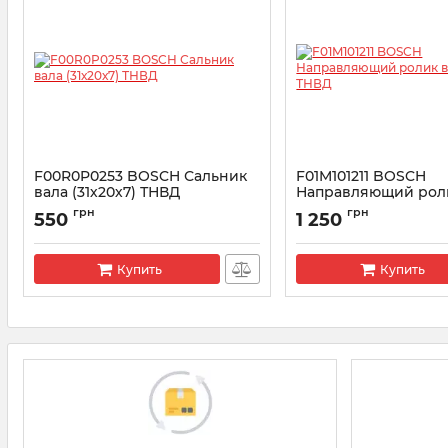
F00R0P0253 BOSCH Сальник
F01M101211 BOSCH
вала (31х20х7) ТНВД
Направляющий рол
насоса ТНВД
Артикул:
F00R0P0253
грн
грн
550
1 250
Артикул:
F01M101211
Купить
Купить