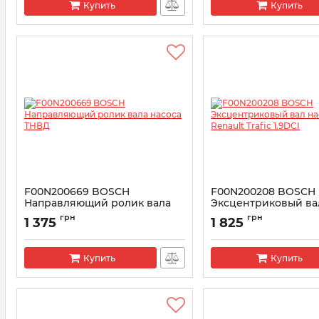
Купить
Купить
F00N200669 BOSCH
F00N200208 BOSCH
Направляющий ролик вала
Эксцентриковый ва
насоса ТНВД
ТНВД Renault Trafic 
грн
грн
1 375
1 825
Артикул:
F00N200669
Артикул:
F00N200208
Купить
Купить