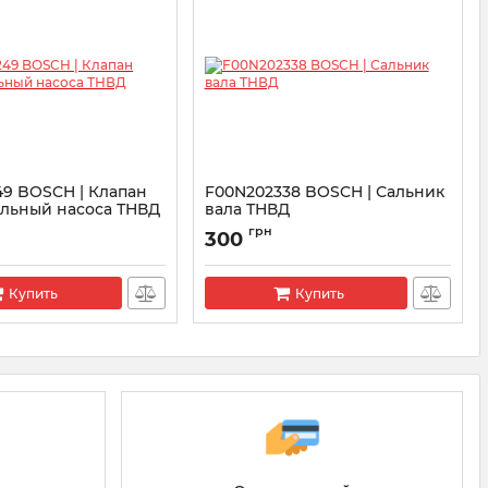
49 BOSCH | Клапан
F00N202338 BOSCH | Сальник
ельный насоса ТНВД
вала ТНВД
R0P1249
Артикул:
F00N202338
грн
300
Купить
Купить