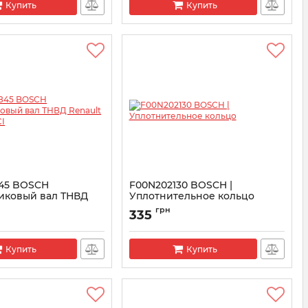
Купить
Купить
45 BOSCH
F00N202130 BOSCH |
иковый вал ТНВД
Уплотнительное кольцо
afic 2.0 DCI
Артикул:
F00N202130
грн
335
N202845
Купить
Купить