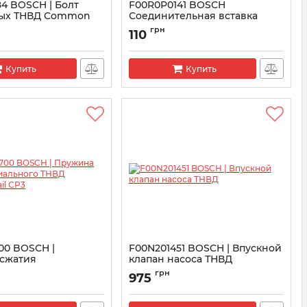
4 BOSCH | Болт
F00R0P0141 BOSCH
ных ТНВД Common
Соединительная вставка
насоса ТНВД CR
грн
110
M100684
Артикул:
F00R0P0141
Купить
Купить
00 BOSCH |
F00N201451 BOSCH | Впускной
сжатия
клапан насоса ТНВД
ого ТНВД Common
Артикул:
F00N201451
грн
975
0N200700