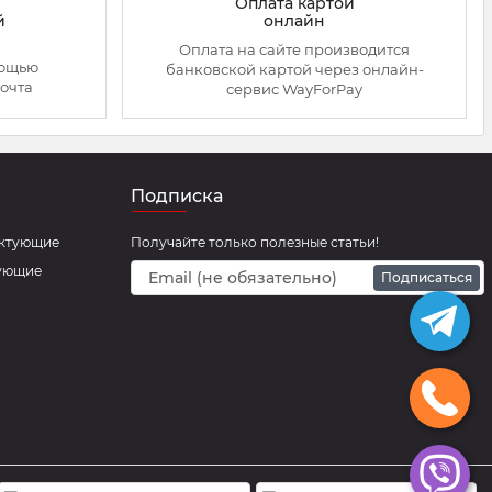
Оплата картой
онлайн
й
Оплата на сайте производится
мощью
банковской картой через онлайн-
очта
сервис WayForPay
Подписка
ектующие
Получайте только полезные статьи!
тующие
Подписаться