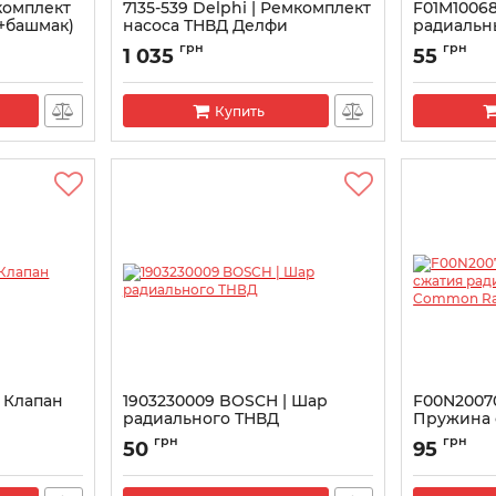
мкомплект
7135-539 Delphi | Ремкомплект
F01M10068
+башмак)
насоса ТНВД Делфи
радиаль
Rail CP1
Артикул:
7135-539
грн
грн
1 035
55
Артикул:
F01
Купить
 Клапан
1903230009 BOSCH | Шар
F00N2007
радиального ТНВД
Пружина 
радиальн
Артикул:
1903230009
грн
грн
50
95
Rail CP3
Артикул:
F0