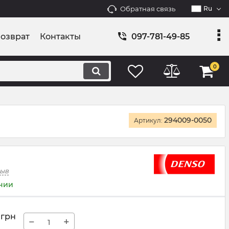
Обратная связь
Ru
возврат
Контакты
097-781-49-85
0
294009-0050
Артикул:
зыв
ичии
грн
−
+