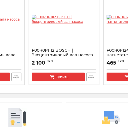
F00R0P1112 BOSCH |
F00R0P12
ик вала
Эксцентриковый вал насоса
нагнетат
Артикул:
F00R0P1112
Артикул:
F00
грн
грн
2 100
465
Купить