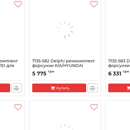
комплект
7135-582 Delphi ремкомплект
7135-583 
1D для
форсунки KIA/HYUNDAI
форсунки
н, Пежо
(R00203D)
YONG (кла
грн
грн
5 775
6 331
Артикул:
7135-582
Артикул:
713
Купить