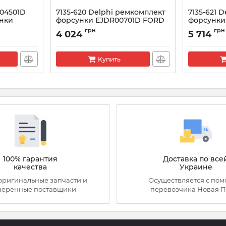
R04501D
7135-620 Delphi ремкомплект
7135-621 
нки
форсунки EJDR00701D FORD
форсунки
2.2 (28278897+L184PBD)
(28278897
грн
грн
4 024
5 714
Артикул:
7135-620
Артикул:
713
Купить
100% гарантия
Доставка по все
качества
Украине
оригинальные запчасти и
Осуществляется с по
веренные поставщики
перевозчика Новая П