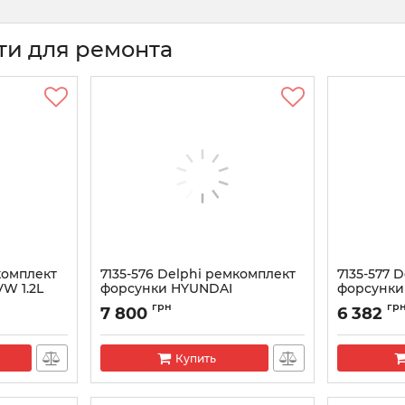
ти для ремонта
комплект
7135-576 Delphi ремкомплект
7135-577 
VW 1.2L
форсунки HYUNDAI
форсунки 
(28236381)33800-4A700
Артикул:
713
грн
гр
7 800
6 382
(клапан 28346624)
Артикул:
7135-576
Купить