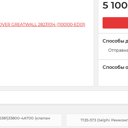
5 100
Способы 
Отправка
Способы 
6381)33800-4A700 (клапан
7135-573 Delphi Ремкомп