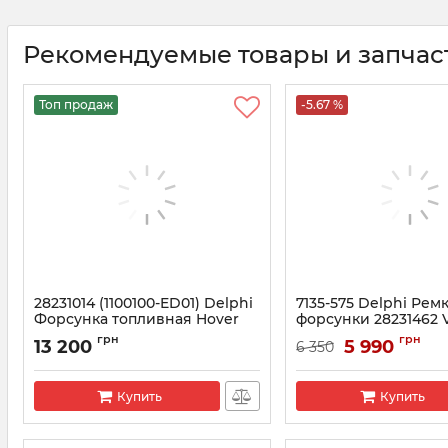
Рекомендуемые товары и запчас
Топ продаж
-5.67 %
28231014 (1100100-ED01) Delphi
7135-575 Delphi Рем
Форсунка топливная Hover
форсунки 28231462 
H5 2.0 дизель
Артикул:
7135-575
грн
грн
13 200
5 990
6 350
Артикул:
28231014
Купить
Купить