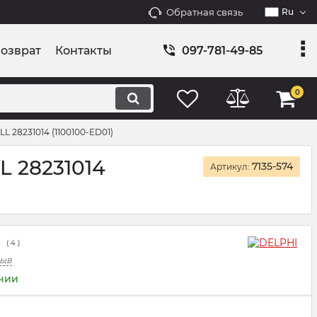
Обратная связь
Ru
возврат
Контакты
097-781-49-85
0
 28231014 (1100100-ED01)
 28231014
7135-574
Артикул:
(
4
)
зыв
ичии