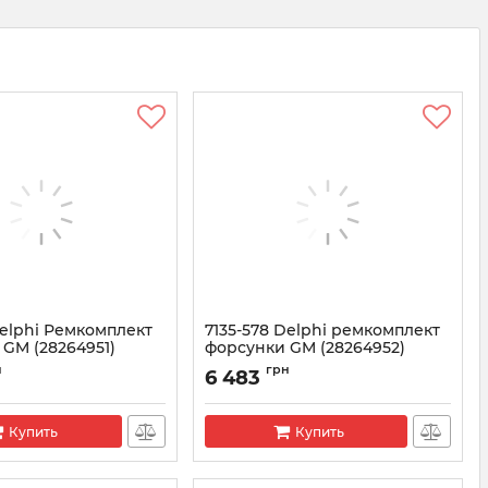
Delphi Ремкомплект
7135-578 Delphi ремкомплект
GM (28264951)
форсунки GM (28264952)
5-577
Артикул:
7135-578
н
грн
6 483
Купить
Купить