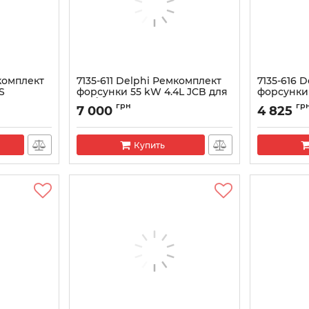
мкомплект
7135-611 Delphi Ремкомплект
7135-616 
S
форсунки 55 kW 4.4L JCB для
форсунки
320/06881
Кенго 1.5 
грн
гр
7 000
4 825
Артикул:
7135-611
Артикул:
713
Купить