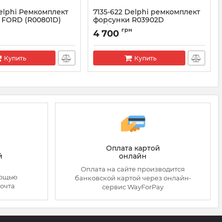
Delphi Ремкомплект
7135-622 Delphi ремкомплект
 FORD (R00801D)
форсунки R03902D
+L201PRD)
KIA/HYUNDAI 2.9
грн
4 700
(28278897+L243PRD)
5-621
Артикул:
7135-622
Купить
Купить
Оплата картой
онлайн
й
Оплата на сайте производится
мощью
банковской картой через онлайн-
очта
сервис WayForPay