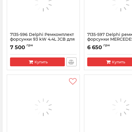
7135-596 Delphi Ремкомплект
7135-597 Delphi ре
форсунки 93 kW 4.4L JCB для
форсунки MERCEDE
28229876
(28271551, 28348370,
грн
грн
7 500
6 650
A6510702887)
Артикул:
7135-596
Артикул:
7135-597
Купить
Купить