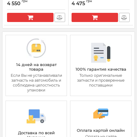
грн
грн
Actyon, Kyron 2.0
4 550
4 475
Артикул:
7135-649
(28538389+L157PRD)
Артикул:
7135-650
14 дней на возврат
товара
100% гарантия качества
Если Вы не устанавливали
Только оригинальные
запчасть на автомобиль и
запчасти и проверенные
соблюдена целостность
поставщики
упаковки
Оплата картой онлайн
Доставка по всей
Оплата на сайте