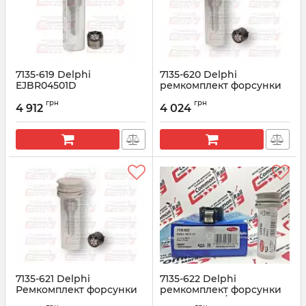
7135-619 Delphi
7135-620 Delphi
EJBR04501D
ремкомплект форсунки
Ремкомплект форсунки
EJDR00701D FORD 2.2
грн
грн
A6640170121
(28278897+L184PBD)
4 912
4 024
Артикул:
7135-619
Артикул:
7135-620
7135-621 Delphi
7135-622 Delphi
Ремкомплект форсунки
ремкомплект форсунки
FORD (R00801D)
R03902D KIA/HYUNDAI 2.9