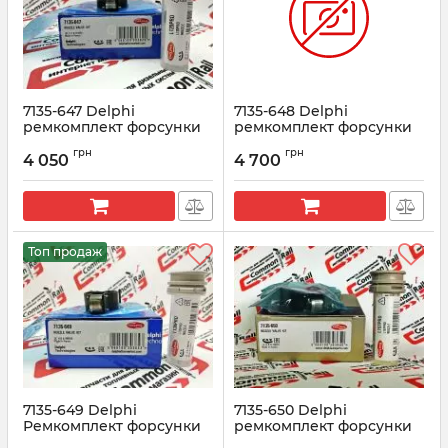
7135-647 Delphi
7135-648 Delphi
ремкомплект форсунки
ремкомплект форсунки
RENAULT 1.5 DCI EURO 3
PSA (R01001A)
грн
грн
(28232248)
(28239294+L109PBD)
4 050
4 700
Артикул:
7135-647
Артикул:
7135-648
Топ продаж
7135-649 Delphi
7135-650 Delphi
Ремкомплект форсунки
ремкомплект форсунки
SSANG YONG Rexton 2.7
R04701D SSANG YONG