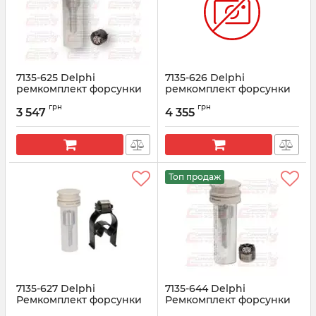
7135-625 Delphi
7135-626 Delphi
ремкомплект форсунки
ремкомплект форсунки
JMC (R03301D)
YUCHAI (R05301D)
грн
грн
(28278897+L163PRD)
(28239295+L274PRD)
3 547
4 355
Артикул:
7135-625
Артикул:
7135-626
Топ продаж
7135-627 Delphi
7135-644 Delphi
Ремкомплект форсунки
Ремкомплект форсунки
FORD KUGA 2.0 EURO 6
28232242 (166003978R)