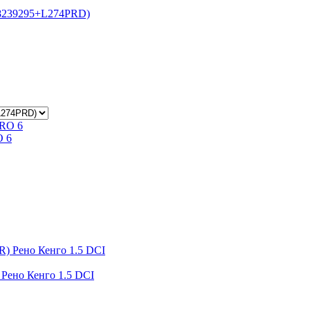
28239295+L274PRD)
O 6
 Рено Кенго 1.5 DCI