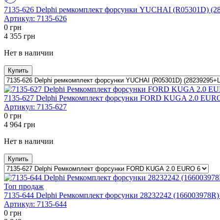
7135-626 Delphi ремкомплект форсунки YUCHAI (R05301D) (
Артикул:
7135-626
0
грн
4 355
грн
Нет в наличии
Купить
7135-627 Delphi Ремкомплект форсунки FORD KUGA 2.0 EUR
Артикул:
7135-627
0
грн
4 964
грн
Нет в наличии
Купить
Топ продаж
7135-644 Delphi Ремкомплект форсунки 28232242 (166003978R)
Артикул:
7135-644
0
грн