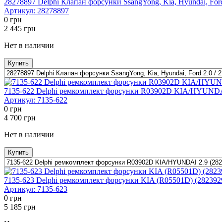
28278897 Delphi Клапан форсунки SsangYong, Kia, Hyundai, Ford 2
Артикул:
28278897
0
грн
2 445
грн
Нет в наличии
Купить
7135-622 Delphi ремкомплект форсунки R03902D KIA/HYUNDA
Артикул:
7135-622
0
грн
4 700
грн
Нет в наличии
Купить
7135-623 Delphi ремкомплект форсунки KIA (R05501D) (2823
Артикул:
7135-623
0
грн
5 185
грн