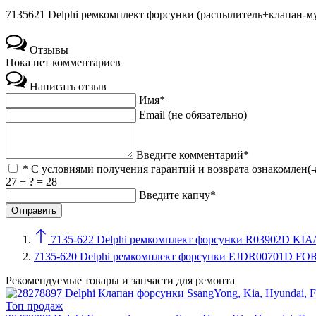
7135621 Delphi ремкомплект форсунки (распылитель+клапан-
Отзывы
Пока нет комментариев
Написать отзыв
Имя*
Email (не обязательно)
Введите комментарий*
* С условиями получения гарантий и возврата ознакомлен(-
27 + ? = 28
Введите капчу*
7135-622 Delphi ремкомплект форсунки R03902D KI
7135-620 Delphi ремкомплект форсунки EJDR00701D FO
Рекомендуемые товары и запчасти для ремонта
Топ продаж