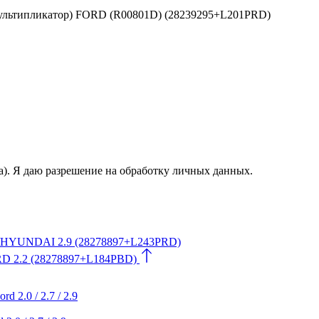
мультипликатор) FORD (R00801D) (28239295+L201PRD)
а). Я даю разрешение на обработку личных данных.
A/HYUNDAI 2.9 (28278897+L243PRD)
RD 2.2 (28278897+L184PBD)