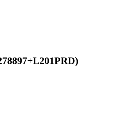
8278897+L201PRD)