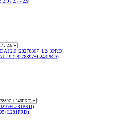
.0 / 2.7 / 2.9
I 2.9 (28278897+L243PRD)
9295+L281PRD)