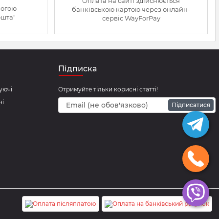
Оплата на сайті здійснюється
могою
банківською картою через онлайн-
ошта"
сервіс WayForPay
Підписка
уючі
Отримуйте тільки корисні статті!
чі
Підписатися