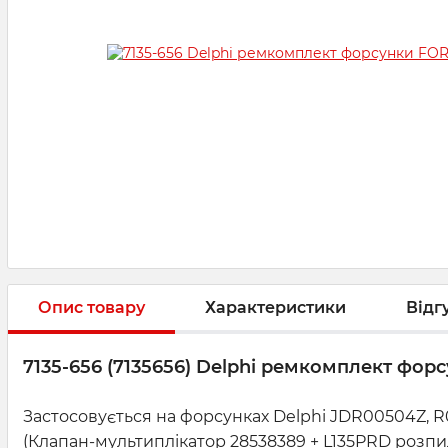
Опис товару
Характеристики
Відг
7135-656 (7135656) Delphi ремкомплект фо
Застосовується на форсунках Delphi JDR00504Z, 
(Клапан-мультиплікатор 28538389 + L135PRD розп