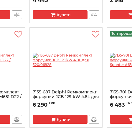
4 445
2 918
Terracan / Kia Carnival 2.9
Артикул:
713
Артикул:
7135-659
Купити
Топ прода
мкомплект
7135-687 Delphi Ремкомплект
7135-701 
651 D22 /
форсунки JCB 129 kW 4.8L для
форсунки
DES
320/06828
Sprinter 
грн
гр
6 290
6 483
Артикул:
7135-687
Артикул:
713
Купити