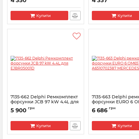
4 350
4 337
Артикул:
7135-657
Артикул:
7135-658
Купити
Купити
7135-662 Delphi Ремкомплект
7135-663 Delphi ре
форсунки JCB 97 kW 4.4L для
форсунки EURO 6 OM
EJBR05001D
A6510702387 MERCE
грн
грн
5 900
6 686
Артикул:
7135-662
Артикул:
7135-663
Купити
Купити