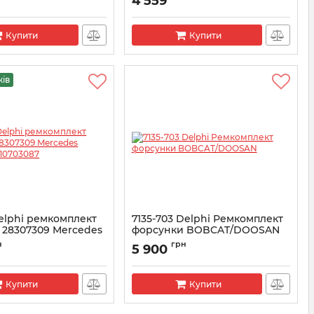
4 559
5-660
Артикул:
7135-661
Купити
Купити
жів
Delphi ремкомплект
7135-703 Delphi Ремкомплект
 28307309 Mercedes
форсунки BOBCAT/DOOSAN
A6510703087
Артикул:
7135-703
н
грн
5 900
5-701
Купити
Купити