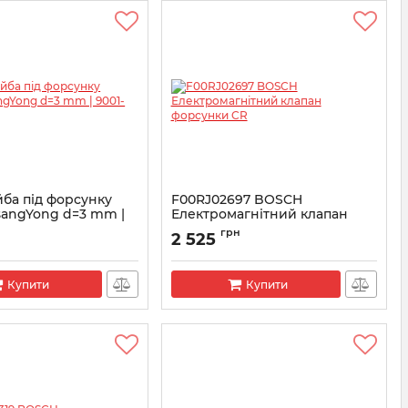
ба під форсунку
F00RJ02697 BOSCH
sangYong d=3 mm |
Електромагнітний клапан
 Delphi
форсунки CR
грн
2 525
1-850C
Артикул:
F00RJ02697
Купити
Купити