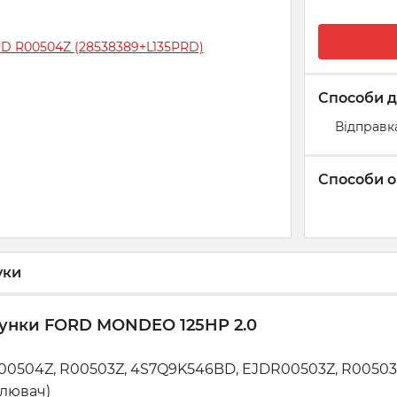
Способи д
Відправк
Способи о
уки
рсунки FORD MONDEO 125HP 2.0
R00504Z, R00503Z, 4S7Q9K546BD, EJDR00503Z, R0050
илювач)