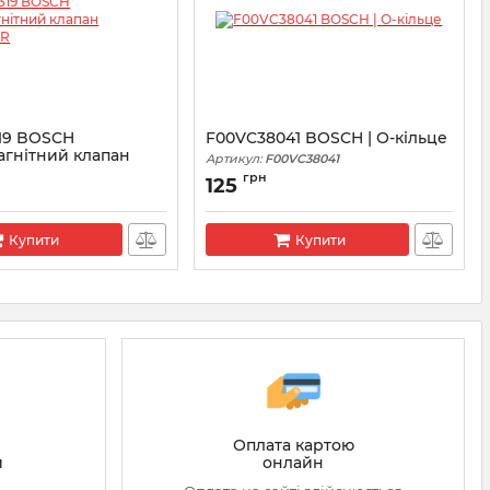
19 BOSCH
F00VC38041 BOSCH | О-кільце
агнітний клапан
Артикул:
F00VC38041
 CR
грн
125
VC30319
Купити
Купити
Оплата картою
онлайн
й