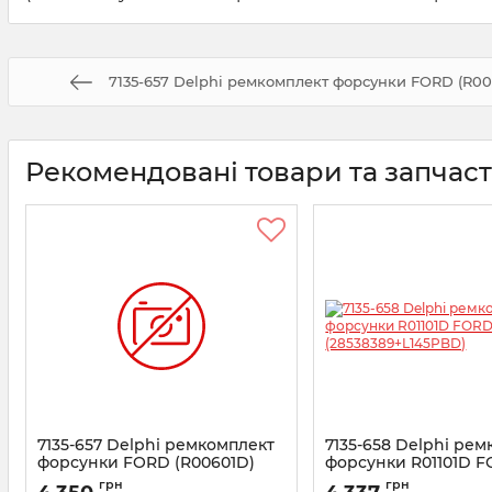
7135-657 Delphi ремкомплект форсунки FORD (R00
Рекомендовані товари та запчас
7135-657 Delphi ремкомплект
7135-658 Delphi ре
форсунки FORD (R00601D)
форсунки R01101D 
(28538389+L150PBD)
Transit 2.4 (2853838
грн
грн