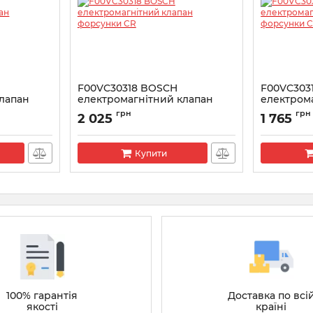
F00VC30318 BOSCH
F00VC303
клапан
електромагнітний клапан
електром
форсунки CR
форсунки
грн
грн
2 025
1 765
Артикул:
F00VC30318
Артикул:
F00
Купити
100% гарантія
Доставка по всі
якості
країні