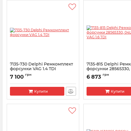
7135-730 Delphi Ремкомплект
7135-815 Delphi Рем
форсунки VAG 1.4 TDI
форсунки 28565330,
04L130277D VAG 1.6 T
Артикул:
7135-730
грн
грн
7 100
6 873
Артикул:
7135-815
Купити
Купити