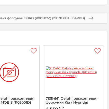
лект форсунки FORD (R00502Z) (28538389+L134PBD)
Delphi ремкомплект
7135-661 Delphi ремкомплект
 MOBIS (R03001D)
форсунки Kia / Hyundai
+L136PRD)
(R03701D) (28538389+L137PRD)
грн