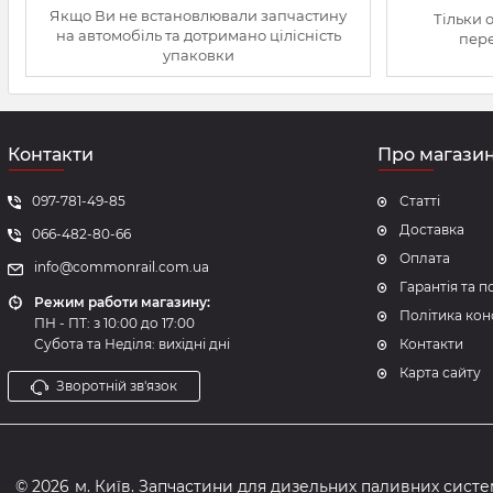
Якщо Ви не встановлювали запчастину
Тільки 
на автомобіль та дотримано цілісність
пере
упаковки
Контакти
Про магази
097-781-49-85
Статті
Доставка
066-482-80-66
Оплата
info@commonrail.com.ua
Гарантія та 
Режим работи магазину:
Політика кон
ПН - ПТ: з 10:00 до 17:00
Субота та Неділя: вихідні дні
Контакти
Карта сайту
Зворотній зв'язок
© 2026
м. Київ. Запчастини для дизельних паливних систем