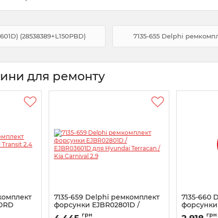
601D) (28538389+L150PBD)
7135-655 Delphi ремкомп
тини для ремонту
мкомплект
7135-659 Delphi ремкомплект
7135-660 
FORD
форсунки EJBR02801D /
форсунки
9+L145PBD)
EJBR03601D для Hyundai
(28538389
грн
грн