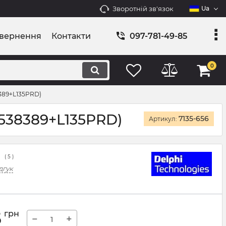
Зворотній зв'язок
Ua
овернення
Контакти
097-781-49-85
0
389+L135PRD)
538389+L135PRD)
7135-656
Артикул:
(
5
)
дгук
5
грн
−
+