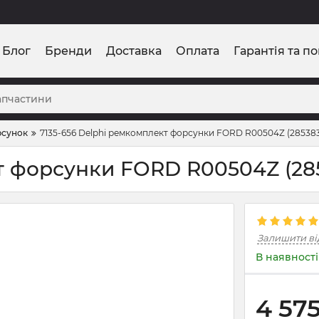
Блог
Бренди
Доставка
Оплата
Гарантія та п
рсунок
7135-656 Delphi ремкомплект форсунки FORD R00504Z (28538
кт форсунки FORD R00504Z (28
Залишити ві
В наявності
4 57