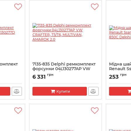
комплект
7135-835 Delphi ремкомплект
Мідна шай
форсунки 04L130277AP VW
Renault S
DI
CRAFTER, T5/T6, MULTIVAN,
9001-850C
грн
грн
6 331
253
AMAROK 2.0
Артикул:
900
Артикул:
7135-835
Купити