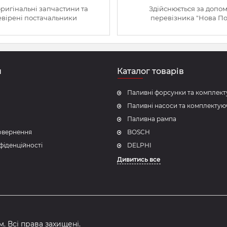
оригінальні запчастини та
Здійснюється за допо
вірені постачальники
перевізника "Нова П
н
Каталог товарів
Паливні форсунки та комплект
Паливні насоси та комплектую
Паливна рампа
повернення
BOSCH
фіденційності
DELPHI
Дивитись все
. Всі права захищені.