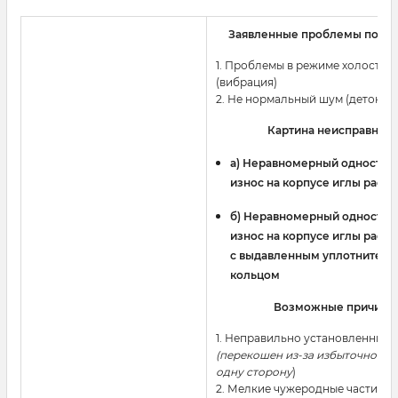
Заявленные проблемы польз
1. Проблемы в режиме холостого
(вибрация)
2. Не нормальный шум (детонац
Картина неисправност
a) Неравномерный одностор
износ на корпусе иглы расп
б) Неравномерный односто
износ на корпусе иглы расп
с выдавленным уплотнител
кольцом
Возможные причины
1. Неправильно установленный
(перекошен из-за избыточного 
одну сторону
)
2. Мелкие чужеродные частицы 