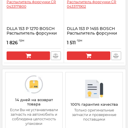
DLLA 153 P 1270 BOSCH
DLLA 153 P 1455 BOSCH
Распылитель форсунки
Распылитель форсунки
CR 0433171800
CR 0433171902
грн
грн
1 826
1 511
Артикул:
0433171800
Артикул:
0433171902
14 дней на возврат
товара
100% гарантия качества
Если Вы не устанавливали
Только оригинальные
запчасть на автомобиль и
запчасти и проверенные
соблюдена целостность
поставщики
упаковки