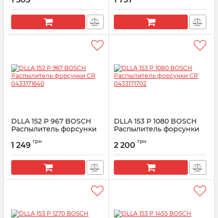
Артикул:
0433171394
Артикул:
0433171600
DLLA 152 P 967 BOSCH
DLLA 153 P 1080 BOSCH
Распылитель форсунки
Распылитель форсунки
CR 0433171640
CR 0433171702
грн
грн
1 249
2 200
Артикул:
0433171640
Артикул:
0433171702