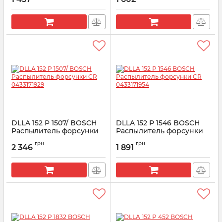
Артикул:
0 433 171 809
Артикул:
0433171901
DLLA 152 P 1507/ BOSCH
DLLA 152 P 1546 BOSCH
Распылитель форсунки
Распылитель форсунки
CR 0433171929
CR 0433171954
грн
грн
2 346
1 891
Артикул:
0433171929
Артикул:
0433171954