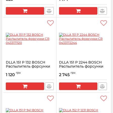
DLLA 151 P 132 BOSCH
DLLA 151 P 2244 BOSCH
Распылитель форсунки
Распылитель форсунки
CR 0433171120
CR 0433172244
грн
грн
1 120
2 745
Артикул:
0433171120
Артикул:
0433172244