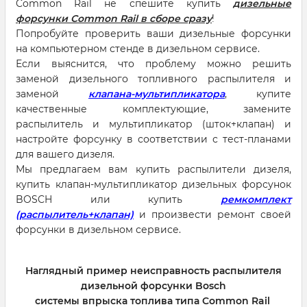
Common Rail не спешите купить
дизельные
форсунки Common Rail в сборе сразу
!
Попробуйте проверить ваши дизельные форсунки
на компьютерном стенде в дизельном сервисе.
Если выяснится, что проблему можно решить
заменой дизельного топливного распылителя и
заменой
клапана-мультипликатора
, купите
качественные комплектующие, замените
распылитель и мультипликатор (шток+клапан) и
настройте форсунку в соответствии с тест-планами
для вашего дизеля.
Мы предлагаем вам купить распылители дизеля,
купить клапан-мультипликатор дизельных форсунок
BOSCH или купить
ремкомплект
(распылитель+клапан)
и произвести ремонт своей
форсунки в дизельном сервисе.
Наглядный пример неисправность распылителя
дизельной форсунки Bosch
системы впрыска топлива типа Common Rail