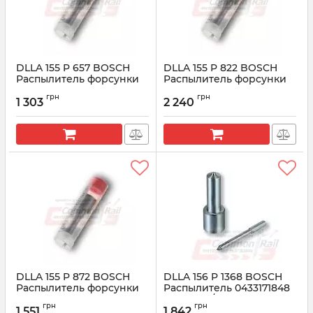
DLLA 155 P 657 BOSCH
DLLA 155 P 822 BOSCH
Распылитель форсунки
Распылитель форсунки
CR 0433171465
CR 0433171562
грн
грн
1 303
2 240
Артикул:
0433171465
Артикул:
0433171562
DLLA 155 P 872 BOSCH
DLLA 156 P 1368 BOSCH
Распылитель форсунки
Распылитель 0433171848
CR 0433171584
HYUNDAI/KIA 2.5CRDi
грн
грн
1 551
1 842
Артикул:
0433171584
Артикул:
0433171848