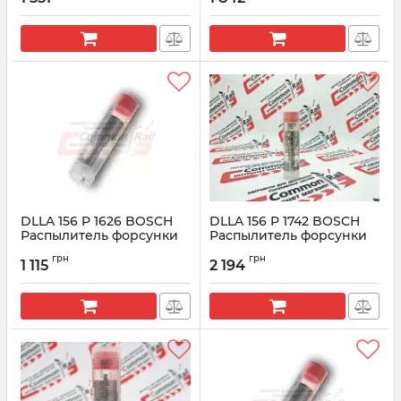
DLLA 156 P 1626 BOSCH
DLLA 156 P 1742 BOSCH
Распылитель форсунки
Распылитель форсунки
CR 0433171994
CR 0433172065
грн
грн
1 115
2 194
Артикул:
0433171994
Артикул:
0433172065