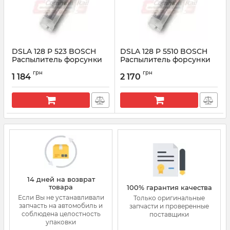
DSLA 128 P 523 BOSCH
DSLA 128 P 5510 BOSCH
Распылитель форсунки
Распылитель форсунки
CR 0433175094
CR 0433175510
грн
грн
1 184
2 170
Артикул:
0433175094
Артикул:
0433175510
14 дней на возврат
товара
100% гарантия качества
Если Вы не устанавливали
Только оригинальные
запчасть на автомобиль и
запчасти и проверенные
соблюдена целостность
поставщики
упаковки