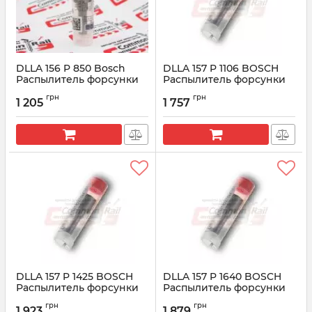
DLLA 156 P 850 Bosсh
DLLA 157 P 1106 BOSCH
Распылитель форсунки
Распылитель форсунки
0433171578
CR 0433171717
грн
грн
1 205
1 757
Артикул:
0433171578
Артикул:
0433171717
DLLA 157 P 1425 BOSCH
DLLA 157 P 1640 BOSCH
Распылитель форсунки
Распылитель форсунки
CR 0433171887
CR 0433172003
грн
грн
1 923
1 879