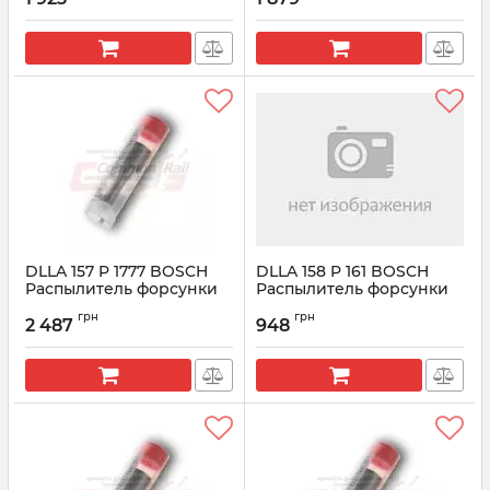
Артикул:
0433171887
Артикул:
0433172003
DLLA 157 P 1777 BOSCH
DLLA 158 P 161 BOSCH
Распылитель форсунки
Распылитель форсунки
CR 0433172084
CR 0433171144
грн
грн
2 487
948
Артикул:
0433172084
Артикул:
0433171144