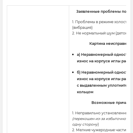
Заявленные проблемы польз
1. Проблемы в режиме холостого
(вибрация)
2. Не нормальный шум (детонац
Картина неисправност
a) Неравномерный одностор
износ на корпусе иглы расп
б) Неравномерный односто
износ на корпусе иглы расп
с выдавленным уплотнител
кольцом
Возможные причины
1. Неправильно установленный
(перекошен из-за избыточного 
одну сторону
)
2. Мелкие чужеродные частицы 