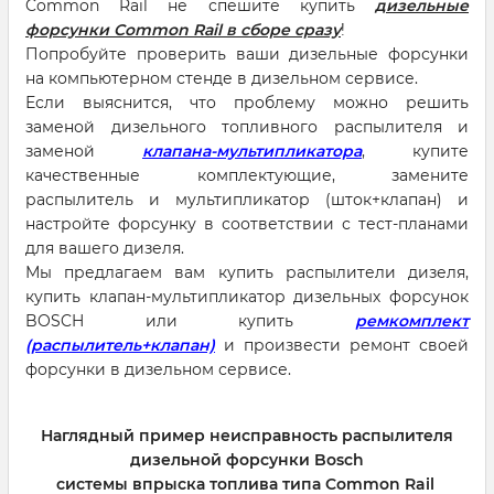
Common Rail не спешите купить
дизельные
форсунки Common Rail в сборе сразу
!
Попробуйте проверить ваши дизельные форсунки
на компьютерном стенде в дизельном сервисе.
Если выяснится, что проблему можно решить
заменой дизельного топливного распылителя и
заменой
клапана-мультипликатора
, купите
качественные комплектующие, замените
распылитель и мультипликатор (шток+клапан) и
настройте форсунку в соответствии с тест-планами
для вашего дизеля.
Мы предлагаем вам купить распылители дизеля,
купить клапан-мультипликатор дизельных форсунок
BOSCH или купить
ремкомплект
(распылитель+клапан)
и произвести ремонт своей
форсунки в дизельном сервисе.
Наглядный пример неисправность распылителя
дизельной форсунки Bosch
системы впрыска топлива типа Common Rail