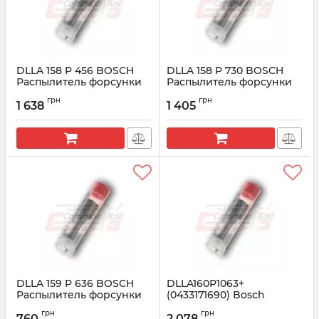
DLLA 158 P 456 BOSCH
DLLA 158 P 730 BOSCH
Распылитель форсунки
Распылитель форсунки
CR 0433171329
CR 0433171530
грн
грн
1 638
1 405
Артикул:
0433171329
Артикул:
0433171530
DLLA 159 P 636 BOSCH
DLLA160P1063+
Распылитель форсунки
(0433171690) Bosсh
CR 0433171471
Распылитель форсунки
грн
грн
760
2 078