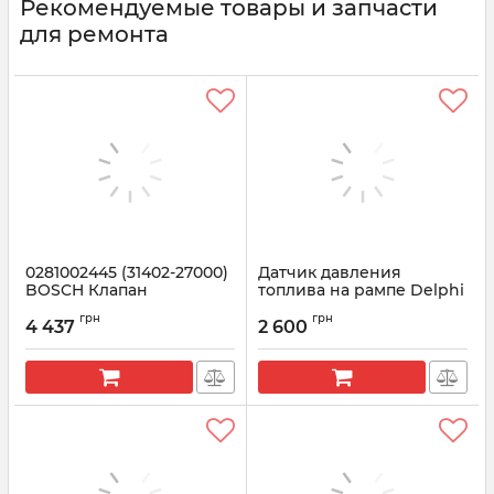
Рекомендуемые товары и запчасти
для ремонта
0281002445 (31402-27000)
Датчик давления
BOSCH Клапан
топлива на рампе Delphi
топливной рампы
| 28389848
грн
грн
4 437
2 600
Артикул:
0281002445
Артикул:
28389848