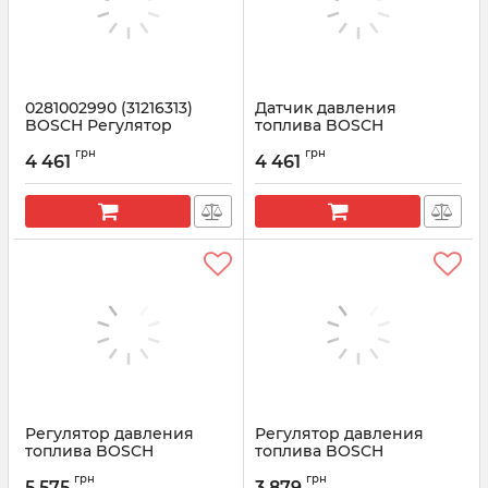
0281002990 (31216313)
Датчик давления
BOSCH Регулятор
топлива BOSCH
давления топлива
0281007303 (51274210365)
грн
грн
для MAN моделей TGL,
4 461
4 461
Артикул:
0281002990
TGX, TGS, TGM
Артикул:
0281007303
Регулятор давления
Регулятор давления
топлива BOSCH
топлива BOSCH
0281006045
0281006198 (55253090)
грн
грн
(H8200897893)
для IVECO и FIAT
5 575
3 879