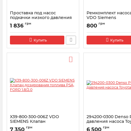
Проставка под насос
Ремкомплект насос
подкачки низкого давления
VDO Siemens
VDO Siemens | X39800300011Z
(болты+прокладка+с
грн
грн
1 836
800
X39800300019Z
Артикул:
X39-800-300-011Z
Артикул:
X39-800-300-019
Купить
Купить
X39-800-300-006Z VDO
294200-0300 Denso 
SIEMENS Клапан
давления насоса To
дозирования топлива PSA,
Артикул:
294200-0300
грн
грн
7 350
6 500
FORD 1.8/2.0