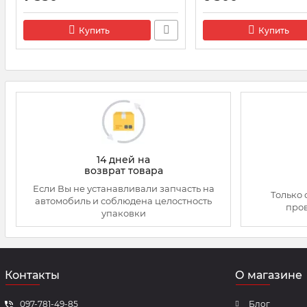
Артикул:
X39-800-300-006Z
Купить
Купить
14 дней на
возврат товара
Если Вы не устанавливали запчасть на
Только 
автомобиль и соблюдена целостность
про
упаковки
Контакты
О магазине
097-781-49-85
Блог