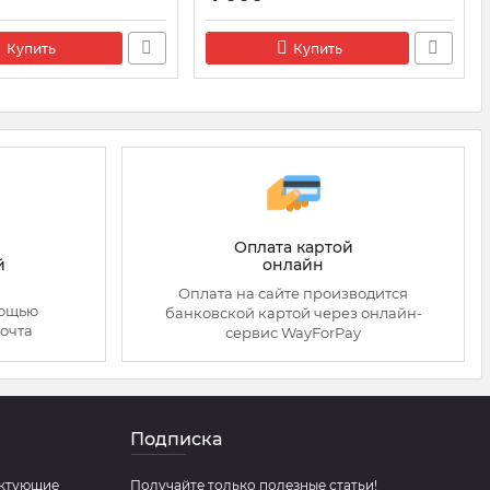
1002488
Артикул:
VRP008
Купить
Купить
Оплата картой
онлайн
й
Оплата на сайте производится
мощью
банковской картой через онлайн-
очта
сервис WayForPay
Подписка
ектующие
Получайте только полезные статьи!