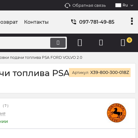
Обратная связь
Ru
возврат
Контакты
097-781-49-85
0
овки подачи топлива PSA FORD VOLVO 2.0
чи топлива PSA
X39-800-300-018Z
Артикул:
(
7
)
зыв
ичии