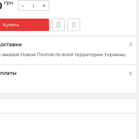
0
грн
−
+
Купить
доставки
 заказов Новой Почтой по всей территории Украины;
оплаты