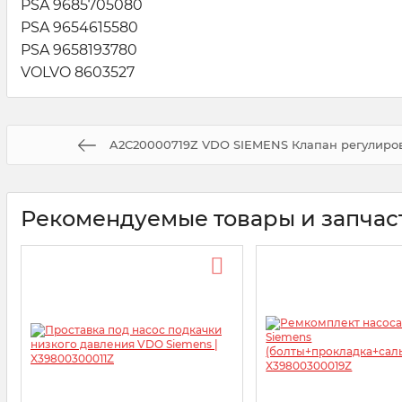
PSA 9685705080
PSA 9654615580
PSA 9658193780
VOLVO 8603527
A2C20000719Z VDO SIEMENS Клапан регулиро
Рекомендуемые товары и запчас