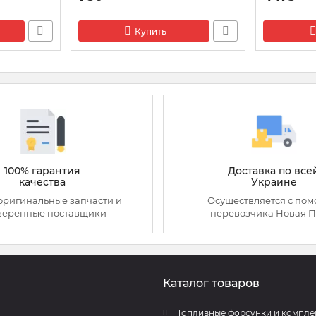
Артикул:
F00N200798
Артикул:
028
Купить
100% гарантия
Доставка по все
качества
Украине
оригинальные запчасти и
Осуществляется с по
веренные поставщики
перевозчика Новая П
Каталог товаров
Топливные форсунки и компл