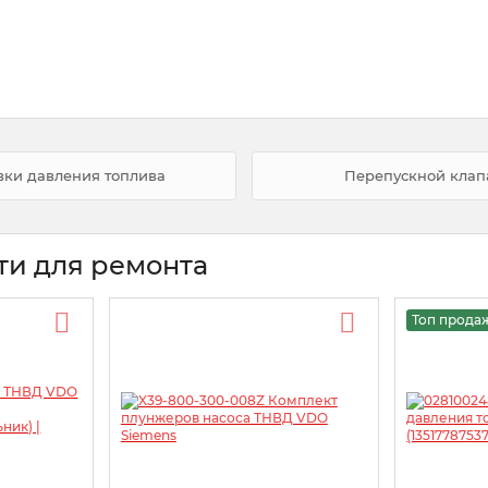
вки давления топлива
Перепускной клапа
ти для ремонта
Топ прода