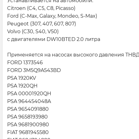
Устанавливается на автомобили:
Citroen (C4, C5, C8, Picasso)
Ford (C-Max, Galaxy, Mondeo, S-Max)
Peugeot (307, 407, 607, 807)
Volvo (C30, S40, V50)
с двигателями DW10BTED 2.0 литра
Применяется на насосах высокого давления ТН
FORD 1373546
FORD 3M5Q9A543BD
PSA 1920KV
PSA 1920QH
PSA 00001920QH
PSA 964454048A
PSA 9654091880
PSA 9658193980
PSA 9681900980
FIAT 9681945580