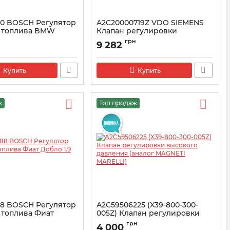
80 BOSCH Регулятор
A2C20000719Z VDO SIEMENS
 топлива BMW
Клапан регулировки
37)
давления топлива
грн
9 282
1002480
Артикул:
A2C20000719Z
Купить
Купить
ж
Топ продаж
88 BOSCH Регулятор
A2C59506225 (X39-800-300-
 топлива Фиат
005Z) Клапан регулировки
 JTD
высокого давления (аналог
грн
4 000
MAGNETI MARELLI)