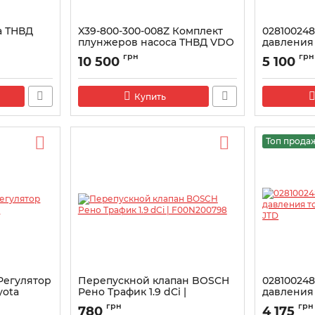
а ТНВД
X39-800-300-008Z Комплект
02810024
плунжеров насоса ТНВД VDO
давления
альник) |
Siemens
(135177875
грн
грн
10 500
5 100
Артикул:
X39-800-300-008Z
Артикул:
028
Z
Купить
Топ прода
Регулятор
Перепускной клапан BOSCH
02810024
yota
Рено Трафик 1.9 dCi |
давления
F00N200798
Добло 1.9
грн
грн
780
4 175