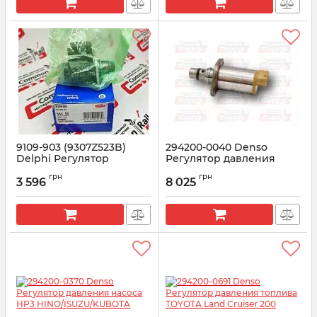
9109-903 (9307Z523B)
294200-0040 Denso
Delphi Регулятор
Регулятор давления
давления топлива Рено
насоса TOYOTA
грн
грн
Кенго 1.5 DCI
3 596
8 025
Артикул:
294200-0040
Артикул:
9109-903