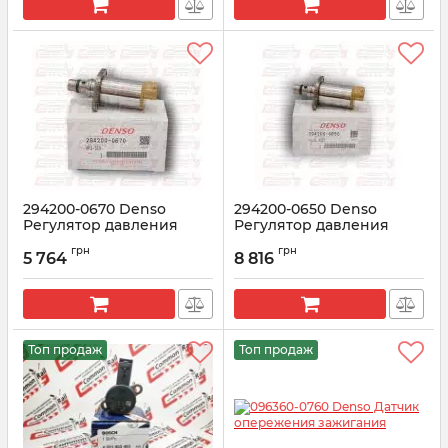
294200-0670 Denso
294200-0650 Denso
Регулятор давления
Регулятор давления
насоса HP4 ISUZU 6HK1
насоса HP3 ISUZU
грн
грн
(8981305080,8981818310)
(8980436870)
5 764
8 816
Артикул:
294200-0670
Артикул:
294200-0650
Топ продаж
Топ продаж