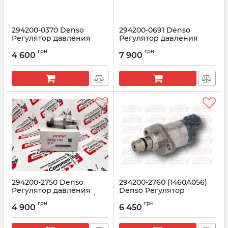
294200-0370 Denso
294200-0691 Denso
Регулятор давления
Регулятор давления
насоса HP3
топлива TOYOTA Land
грн
грн
HINO/ISUZU/KUBOTA
Cruiser 200
4 600
7 900
Артикул:
294200-0370
Артикул:
294200-0691
294200-2750 Denso
294200-2760 (1460A056)
Регулятор давления
Denso Регулятор
насоса ISUZU 4HK1/4J/4JJ1
давления насоса
грн
грн
ISUZU/YANMAR/MITSUBISHI
4 900
6 450
Артикул:
294200-2750
Артикул:
294200-2760