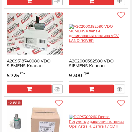
Артикул:
9805746880
A2C9318740080 VDO
A2C2000382580 VDO
SIEMENS Клапан
SIEMENS Клапан
регулировки давления
дозирования топлива
грн
грн
VCV Ford 2.2
VCV LAND ROVER
5 725
9 300
Артикул:
A2C9318740080
Артикул:
A2C2000382580
-5.93 %