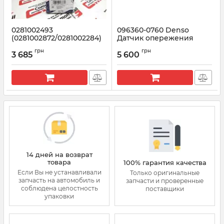
0281002493
096360-0760 Denso
(0281002872/0281002284)
Датчик опережения
BOSCH Регулятор
зажигания
грн
грн
давления топлива Фиат
3 685
5 600
Артикул:
096360-0760
Скудо 2.0 JTD
Артикул:
0281002493
14 дней на возврат
товара
100% гарантия качества
Если Вы не устанавливали
Только оригинальные
запчасть на автомобиль и
запчасти и проверенные
соблюдена целостность
поставщики
упаковки