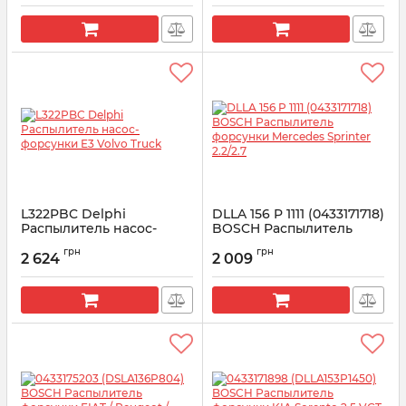
L322PBC Delphi
DLLA 156 P 1111 (0433171718)
Распылитель насос-
BOSCH Распылитель
форсунки E3 Volvo Truck
форсунки Mercedes
грн
грн
Sprinter 2.2/2.7
2 624
2 009
Артикул:
L322PBC
Артикул:
0433171718