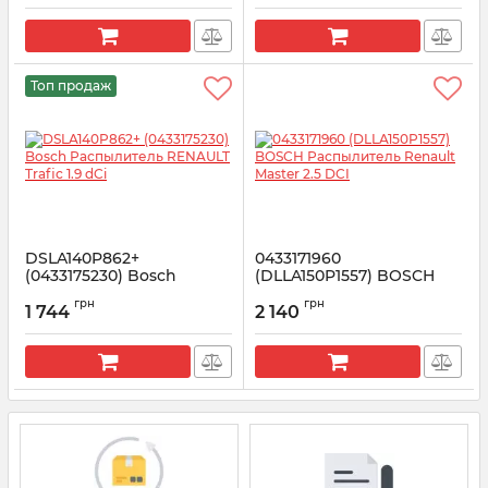
Артикул:
0433171921
Топ продаж
DSLA140P862+
0433171960
(0433175230) Bosсh
(DLLA150P1557) BOSCH
Распылитель RENAULT
Распылитель Renault
грн
грн
Trafic 1.9 dCi
Master 2.5 DCI
1 744
2 140
Артикул:
0433175230
Артикул:
0433171960