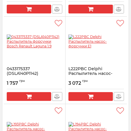
Артикул:
H105017283
Артикул:
0433175431
0433175337
L222PBC Delphi
(DSLA140P1142)
Распылитель насос-
Распылитель форсунки
форсунки E1
грн
грн
Bosсh Renault Laguna 1.9
1 757
3 072
Артикул:
L222PBC
Артикул:
0433175337