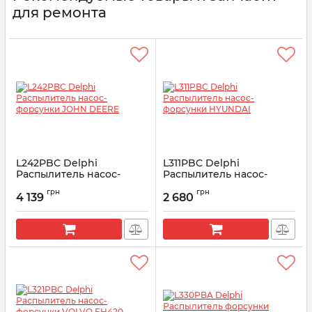
для ремонта
L242PBC Delphi
L311PBC Delphi
Распылитель насос-
Распылитель насос-
форсунки JOHN DEERE
форсунки HYUNDAI
грн
грн
4 139
2 680
Артикул:
L242PBC
Артикул:
L311PBC