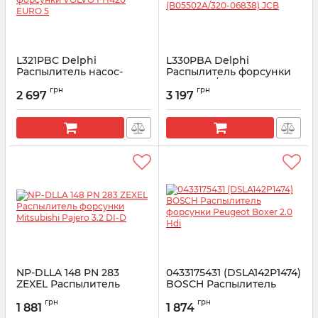
L321PBC Delphi
L330PBA Delphi
Распылитель насос-
Распылитель форсунки
форсунки VOLVO FH420
(B05502A/320-06838) JCB
грн
грн
EURO 5
2 697
3 197
Артикул:
L330PBA
Артикул:
L321PBC
NP-DLLA 148 PN 283
0433175431 (DSLA142P1474)
ZEXEL Распылитель
BOSCH Распылитель
форсунки Mitsubishi
форсунки Peugeot Boxer
грн
грн
Pajero 3.2 DI-D
2.0 Hdi
1 881
1 874