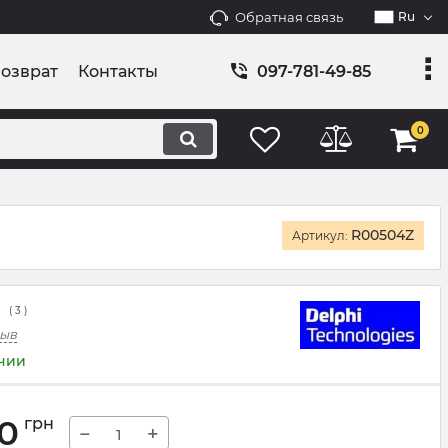
Обратная связь
Ru
возврат
Контакты
097-781-49-85
0
R00504Z
Артикул:
(
3
)
зыв
ичии
00
грн
−
+