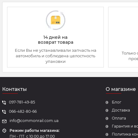
14 дней на
возврат товара
Если Вы не устанавливали запчасть на
Только 
автомобиль и соблюдена целостность
про
упаковки
Контакты
О магазине
097-781-49-85
Блог
Доставка
066-482-80-66
Оплата
info@commonrail.com.ua
Гарантия и в
Режим работы магазина:
Политика ко
ПН - ПТ: с 10:00 до 17:00