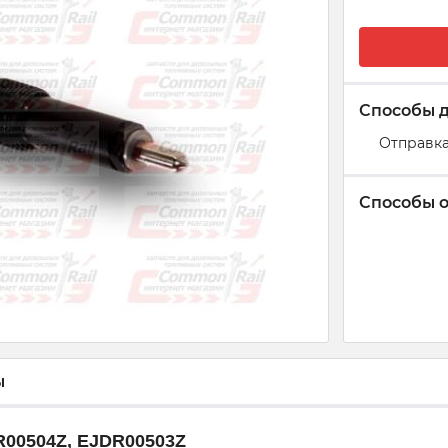
Способы 
Отправка
Способы 
ы
R00504Z, EJDR00503Z