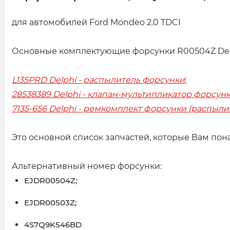
для автомобилей Ford Mondeo 2.0 TDCI
Основные комплектующие форсунки R00504Z Del
L135PRD Delphi - распылитель форсунки
;
28538389 Delphi - клапан-мультипликатор форсунк
7135-656 Delphi - ремкомплект форсунки (распыли
Это основной список запчастей, которые Вам пон
Альтернативный номер форсунки:
EJDR00504Z;
EJDR00503Z;
4S7Q9K546BD