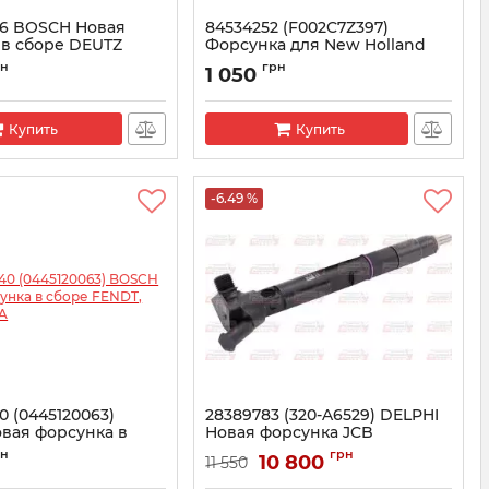
46 BOSCH Новая
84534252 (F002C7Z397)
 в сборе DEUTZ
Форсунка для New Holland
TD5.110
рн
грн
1 050
5120246
Артикул:
F002C7Z397
Купить
Купить
-6.49 %
0 (0445120063)
28389783 (320-A6529) DELPHI
вая форсунка в
Новая форсунка JCB
DT, SISU, VALTRA
Артикул:
28389783
рн
грн
10 800
11 550
5120340