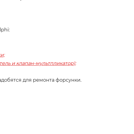
phi:
и;
тель и клапан-мультпликатор);
адобятся для ремонта форсунки.