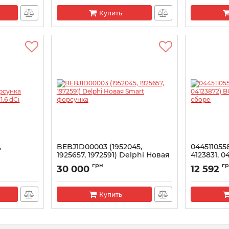
Купить
,
BEBJ1D00003 (1952045,
0445110558
1925657, 1972591) Delphi Новая
4123831, 
afic,
Smart форсунка
Новая фо
грн
г
30 000
12 592
Артикул:
BEBJ1D00003
Артикул:
044
Купить