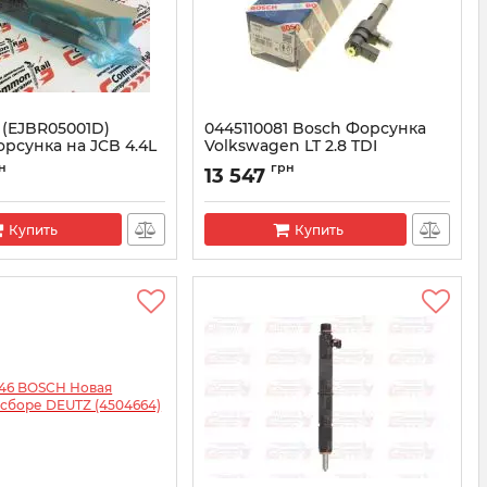
 (EJBR05001D)
0445110081 Bosсh Форсунка
рсунка на JCB 4.4L
Volkswagen LT 2.8 TDI
(062130201)
001D
н
грн
13 547
Артикул:
0445110081
Купить
Купить