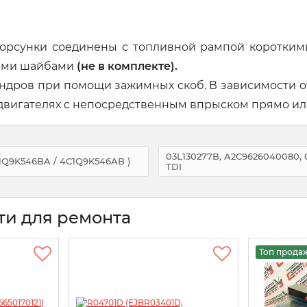
орсунки соединены с топливной рампой коротким
ными шайбами
(не в комплекте).
индров при помощи зажимных скоб. В зависимости о
 двигателях с непосредственным впрыском прямо или
03L130277B, A2C9626040080,
C1Q9K546BA / 4C1Q9K546AB )
TDI
ти для ремонта
Топ прода