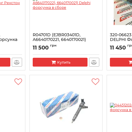
,
R04701D (EJBR03401D,
320-06623
Форсунка
A6640170221, 6640170021)
DELPHI Фо
7
Delphi форсунка в сборе
Артикул:
R05
грн
гр
11 500
11 450
Артикул:
R04701D
Купить