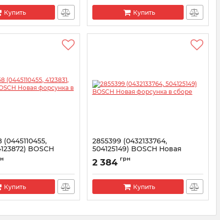
Купить
Купить
 (0445110455,
2855399 (0432133764,
04123872) BOSCH
504125149) BOSCH Новая
рсунка в сборе
форсунка в сборе
рн
грн
2 384
5110558
Артикул:
0432133764
Купить
Купить