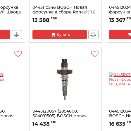
Форсунка
0445110546 BOSCH Новая
04451202
II, Шкода
форсунка в сборе Renault 1.6
форсунка
dCi
(4504664)
грн
г
13 588
13 367
Артикул:
0445110546
Артикул:
044
Купить
60,
0445120057 (2854608,
044512034
 Новая
504091505) BOSCH Новая
BOSCH Но
форсунка в сборе
сборе FEN
грн
г
14 438
16 635
Артикул:
0445120057
Артикул:
044