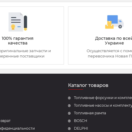
100% гарантия
Доставка по все
качества
Украине
оригинальные запчасти и
Осуществляется с по
веренные поставщики
перевозчика Новая П
Каталог товаров
Топливные форсунки и компл
Топливные насосы и комплек
Топливная рампа
озврат
BOSCH
нфиденциальности
DELPHI