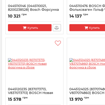
0445110146 (0445110021,
0445110476 BOSCH 
8200238528) Bosch Форсунка
Фольксваген Гольф V
Рено Трафик 1.9 DCI
Октавия III 1.6 TDI 12-
грн
грн
10 321
14 137
Артикул:
0445110146
Артикул:
0445110476
Купить
Купить
0445120235 (837073713,
0445124025 (8370748
V837073713) BOSCH Новая
V837074860) BOSCH
форсунка в сборе
форсунка в сборе
грн
грн
15 578
13 970
Артикул:
0445120235
Артикул:
0445124025