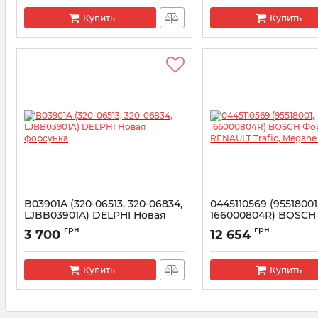
Купить
Купить
B03901A (320-06513, 320-06834,
0445110569 (95518001
LJBB03901A) DELPHI Новая
166000804R) BOSCH
форсунка
Форсунка RENAULT Tr
грн
грн
3 700
12 654
Megane 1.6 dCi
Артикул:
B03901A
Артикул:
0445110569
Купить
Купить