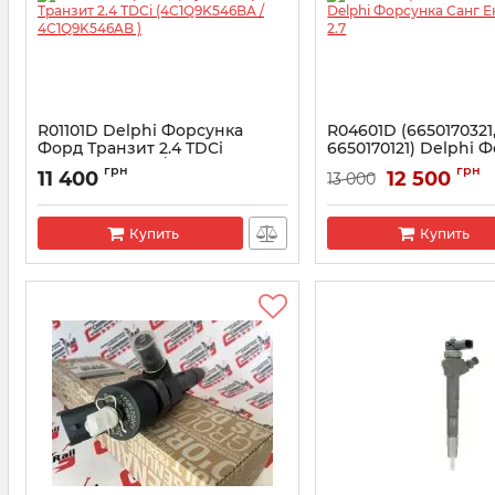
R01101D Delphi Форсунка
R04601D (6650170321
Форд Транзит 2.4 TDCi
6650170121) Delphi 
(4C1Q9K546BA / 4C1Q9K546AB
Санг Енг Рекстон 2.
грн
грн
11 400
12 500
13 000
)
Артикул:
R04601D
Артикул:
R01101D
Купить
Купить