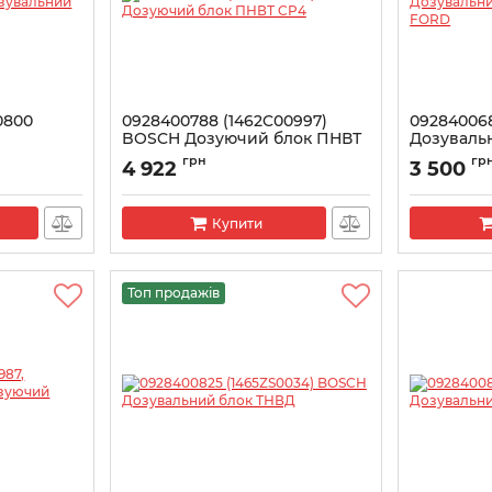
0800
0928400788 (1462C00997)
09284006
H
BOSCH Дозуючий блок ПНВТ
Дозувальн
ТНВД
CP4
FORD
грн
гр
4 922
3 500
Артикул:
1462C00997
Артикул:
146
Купити
Топ продажів