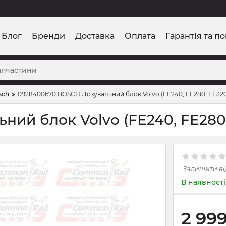
Блог
Бренди
Доставка
Оплата
Гарантія та п
sch
0928400670 BOSCH Дозувальний блок Volvo (FE240, FE280, FE32
ий блок Volvo (FE240, FE280,
Залишити ві
В наявності
2 99