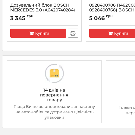
Дозувальний блок BOSCH
0928400706 (1462C0
MERCEDES 3.0 (A6420740284)
0928400768) BOSCH
(0928400665) | 0928400719
Дозуючий блок VW 
грн
грн
3 345
5 046
Артикул:
0928400719
Артикул:
1462C00987
Купити
Купити
14 днів на
повернення
товару
Якщо Ви не встановлювали запчастину
Тільки 
на автомобіль та дотримано цілісність
пере
упаковки