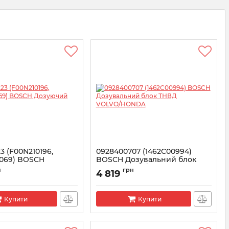
3 (F00N210196,
0928400707 (1462C00994)
069) BOSCH
BOSCH Дозувальний блок
 блок ПНВТ
ТНВД VOLVO/HONDA
н
грн
4 819
N210223
Артикул:
0928400707
Купити
Купити