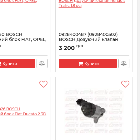
80 BOSCH
0928400487 (0928400502)
ий блок FIAT, OPEL,
BOSCH Дозуючий клапан
Renault Trafic 1.9 dci
н
грн
3 200
5ZS0011
Артикул:
1465ZS0041
Купити
Купити