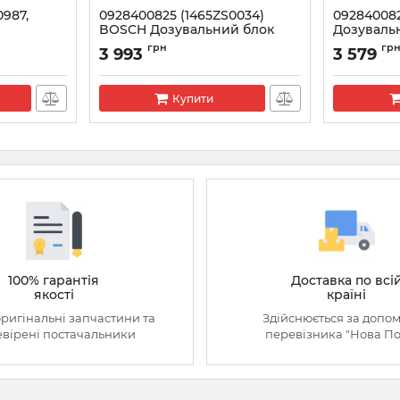
0987,
0928400825 (1465ZS0034)
09284008
BOSCH Дозувальний блок
Дозувальн
2.0TDI
ТНВД
2.3D
грн
гр
3 993
3 579
Артикул:
0928400825
Артикул:
092
Купити
100% гарантія
Доставка по всі
якості
країні
оригінальні запчастини та
Здійснюється за допо
вірені постачальники
перевізника "Нова П