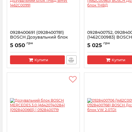
0928400691 (0928400781)
0928400752, 092840
BOSCH Дозувальний блок
(1462C00983) BOSC
ТНВД BMW 1462C00991
Дозувальний блок 
грн
грн
5 050
5 025
Артикул:
1462C00991
Артикул:
1462C00983
Купити
Купити