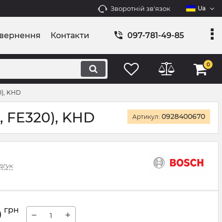
Зворотній зв'язок
Ua
овернення
Контакти
097-781-49-85
0
0), KHD
 FE320), KHD
0928400670
Артикул:
дгук
9
грн
−
+