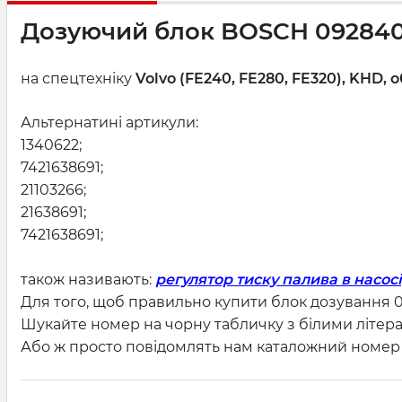
Дозуючий блок BOSCH 09284
на спецтехніку
Volvo (FE240, FE280, FE320), KHD, об
Альтернатині артикули:
1340622;
7421638691;
21103266;
21638691;
7421638691;
також називають:
регулятор тиску палива в насосі
Для того, щоб правильно купити блок дозування 
Шукайте номер на чорну табличку з білими літера
Або ж просто повідомлять нам каталожний номер 