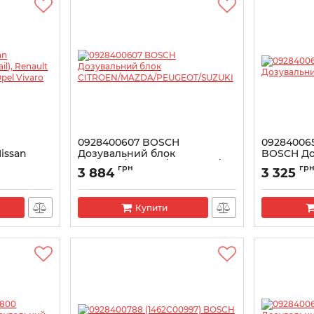
0928400607 BOSCH
092840065
issan
Дозувальний блок
BOSCH До
-Trail),
CITROEN/MAZDA/PEUGEOT/SUZUKI
ТНВД
грн
гр
3 884
3 325
na, Trafic)
Артикул:
0928400607
Артикул:
092
Купити