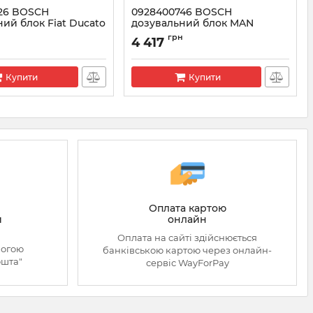
26 BOSCH
0928400746 BOSCH
ий блок Fiat Ducato
дозувальний блок MAN
(51125050033)
н
грн
4 417
8400826
Артикул:
0928400746
Купити
Купити
Оплата картою
онлайн
й
Оплата на сайті здійснюється
могою
банківською картою через онлайн-
ошта"
сервіс WayForPay