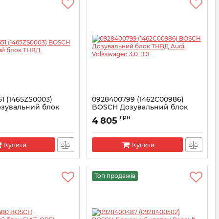
1 (1465ZS0003)
0928400799 (1462C00986)
зувальний блок
BOSCH Дозувальний блок
ТНВД Audi, Volkswagen 3.0 TDI
н
грн
4 805
8400651
Артикул:
1462C00986
Купити
Купити
Топ продажів