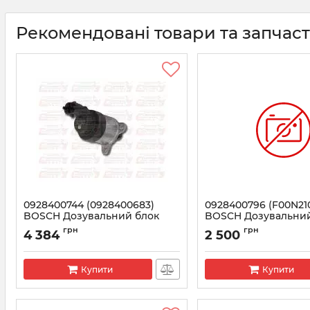
Рекомендовані товари та запчас
0928400744 (0928400683)
0928400796 (F00N21
BOSCH Дозувальний блок
BOSCH Дозувальний
MAN TGL, TGM (51125050037)
ТНВД New Holland, I
грн
грн
4 384
2 500
Артикул:
0928400744
Артикул:
F00N210061
Купити
Купити