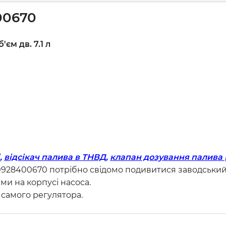
00670
'єм дв. 7.1 л
,
відсікач палива в ТНВД,
клапан дозування палива 
0928400670 потрібно свідомо подивитися заводський
ми на корпусі насоса.
самого регулятора.