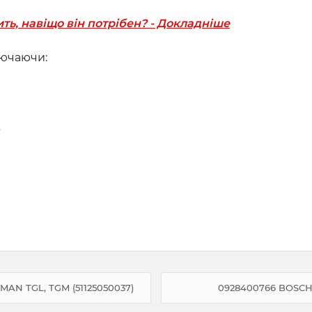
ить, навіщо він потрібен? - Докладніше
лючаючи:
,
MAN TGL, TGM (51125050037)
0928400766 BOSCH 