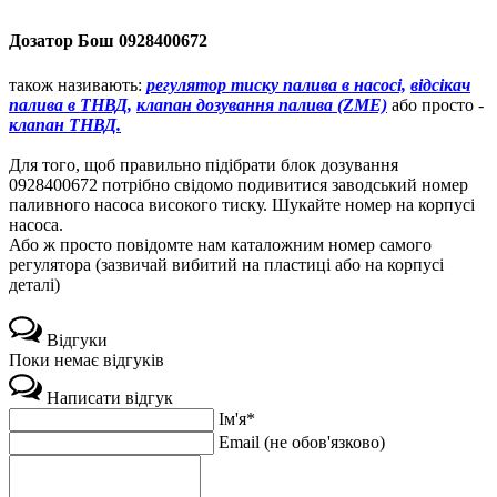
Дозатор Бош 0928400672
також називають:
регулятор тиску палива в насосі,
відсікач
палива в ТНВД,
клапан дозування палива (ZME)
або просто -
клапан ТНВД.
Для того, щоб правильно підібрати блок дозування
0928400672 потрібно свідомо подивитися заводський номер
паливного насоса високого тиску. Шукайте номер на корпусі
насоса.
Або ж просто повідомте нам каталожним номер самого
регулятора (зазвичай вибитий на пластиці або на корпусі
деталі)
Відгуки
Поки немає відгуків
Написати відгук
Ім'я*
Email (не обов'язково)