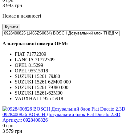
3 993
грн
Немає в наявності
Купити
Альтернативні номери ОЕМ:
FIAT 71772309
LANCIA 71772309
OPEL 815299
OPEL 95515918
SUZUKI 15261-79J80
SUZUKI 15261 62M00 000
SUZUKI 15261 79J80 000
SUZUKI 15261-62M00
VAUXHALL 95515918
0928400826 BOSCH Дозувальний блок Fiat Ducato 2.3D
Артикул:
0928400826
0
грн
3 579
грн