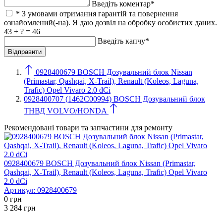
Введіть коментар*
* З умовами отримання гарантій та повернення
ознайомлений(-на). Я даю дозвіл на обробку особистих даних.
43 + ? = 46
Введіть капчу*
0928400679 BOSCH Дозувальний блок Nissan
(Primastar, Qashqai, X-Trail), Renault (Koleos, Laguna,
Trafic) Opel Vivaro 2.0 dCi
0928400707 (1462C00994) BOSCH Дозувальний блок
ТНВД VOLVO/HONDA
Рекомендовані товари та запчастини для ремонту
0928400679 BOSCH Дозувальний блок Nissan (Primastar,
Qashqai, X-Trail), Renault (Koleos, Laguna, Trafic) Opel Vivaro
2.0 dCi
Артикул:
0928400679
0
грн
3 284
грн