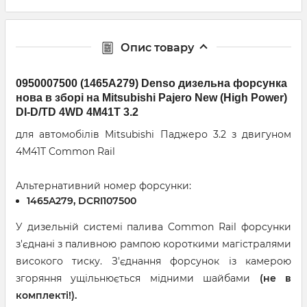
Опис товару
0950007500 (1465A279) Denso дизельна форсунка
нова в зборі на Mitsubishi Pajero New (High Power)
DI-D/TD 4WD 4M41T 3.2
для автомобілів Mitsubishi Паджеро 3.2 з двигуном
4M41T Common Rail
Альтернативний номер форсунки:
1465A279, DCRI107500
У дизельній системі палива Common Rail форсунки
з'єднані з паливною рампою короткими магістралями
високого тиску. З'єднання форсунок із камерою
згоряння ущільнюється мідними шайбами
(не в
комплекті!).