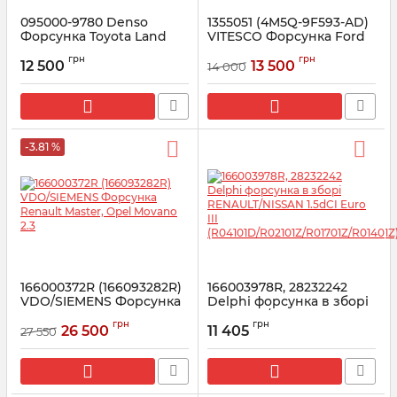
095000-9780 Denso
1355051 (4M5Q-9F593-AD)
Форсунка Toyota Land
VITESCO Форсунка Ford
Cruiser 200 (23670-
Transit Connect 1.8 TDCi
грн
грн
59037/DCRI109780)
06-13
12 500
13 500
14 000
Артикул:
095000-9780
Артикул:
562000710
-3.81 %
166000372R (166093282R)
166003978R, 28232242
VDO/SIEMENS Форсунка
Delphi форсунка в зборі
Renault Master, Opel
RENAULT/NISSAN 1.5dCI
грн
грн
Movano 2.3
Euro III
26 500
11 405
27 550
(R04101D/R02101Z/R01701Z/R01
Артикул:
166093282R
Артикул:
166003978R