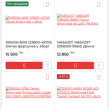
Топ продажів
095000-8310 (33800-45701)
1465A257, 1465A297
Denso форсунка у зборі
(095000-9560) Денсо
Форсунка на L200,
Артикул:
095000-8310
грн
грн
PAJERO
15 500
12 850
Артикул:
1465A257
-3.57 %