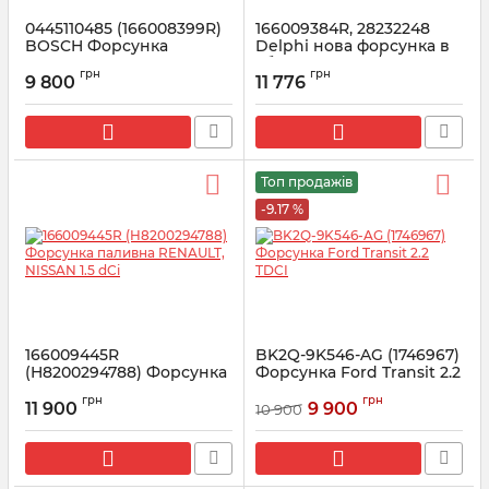
0445110485 (166008399R)
166009384R, 28232248
BOSCH Форсунка
Delphi нова форсунка в
Renault Duster 1.5 DCI
зборі RENAULT/NISSAN
грн
грн
1.5dCI Euro 3
9 800
11 776
Артикул:
166008399R
Артикул:
28232248
Топ продажів
-9.17 %
166009445R
BK2Q-9K546-AG (1746967)
(H8200294788) Форсунка
Форсунка Ford Transit 2.2
паливна RENAULT,
TDCI
грн
грн
NISSAN 1.5 dCi
11 900
9 900
10 900
Артикул:
1746967
Артикул:
166009445R