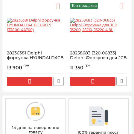
Топ продажів
28236381 Delphi
28258683 (320-06833)
форсунка HYUNDAI D4CB
Delphi Форсунка для JCB
EURO 5 (33800-4A700)
JS200, JS210, JS220 4.8L
грн
грн
13 900
11 350
Артикул:
28236381
Артикул:
28258683
14 днів на повернення
товару
100% гарантія якості