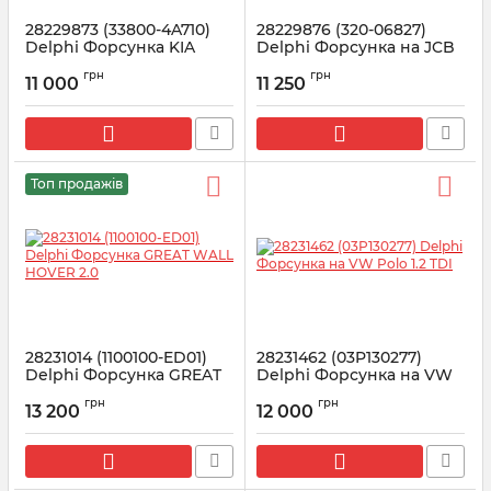
28229873 (33800-4A710)
28229876 (320-06827)
Delphi Форсунка KIA
Delphi Форсунка на JCB
Bongo, Hyundai H-1
93KW 4.4L
грн
грн
(Starex) 2.5
11 000
11 250
Артикул:
28229876
Артикул:
28229873
Топ продажів
28231014 (1100100-ED01)
28231462 (03P130277)
Delphi Форсунка GREAT
Delphi Форсунка на VW
WALL HOVER 2.0
Polo 1.2 TDI
грн
грн
13 200
12 000
Артикул:
28231014
Артикул:
28231462