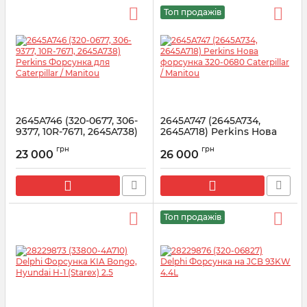
Топ продажів
2645A746 (320-0677, 306-
2645A747 (2645A734,
9377, 10R-7671, 2645A738)
2645A718) Perkins Нова
Perkins Форсунка для
форсунка 320-0680
грн
грн
Caterpillar / Manitou
Caterpillar / Manitou
23 000
26 000
Артикул:
2645A746
Артикул:
2645A747
Топ продажів