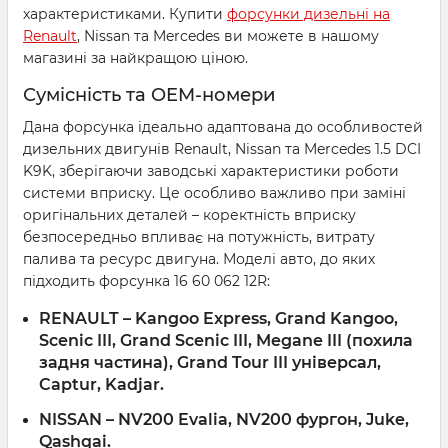
характеристиками. Купити
форсунки дизельні на
Renault
, Nissan та Mercedes ви можете в нашому
магазині за найкращою ціною.
Сумісність та OEM-номери
Дана форсунка ідеально адаптована до особливостей
дизельних двигунів Renault, Nissan та Mercedes 1.5 DCI
K9K, зберігаючи заводські характеристики роботи
системи вприску. Це особливо важливо при заміні
оригінальних деталей – коректність вприску
безпосередньо впливає на потужність, витрату
палива та ресурс двигуна. Моделі авто, до яких
підходить форсунка 16 60 062 12R:
RENAULT
– Kangoo Express, Grand Kangoo,
Scenic III, Grand Scenic III, Megane III (похила
задня частина), Grand Tour III універсал,
Captur, Kadjar.
NISSAN
– NV200 Evalia, NV200 фургон, Juke,
Qashqai.