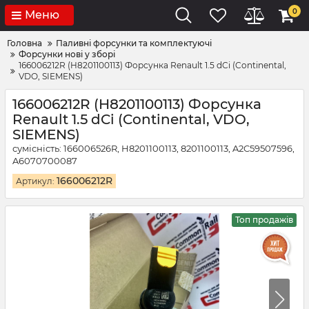
0
Меню
Головна
Паливні форсунки та комплектуючі
Форсунки нові у зборі
166006212R (H8201100113) Форсунка Renault 1.5 dCi (Continental,
VDO, SIEMENS)
166006212R (H8201100113) Форсунка
Renault 1.5 dCi (Continental, VDO,
SIEMENS)
сумісність: 166006526R, H8201100113, 8201100113, A2C59507596,
A6070700087
166006212R
Артикул:
Топ продажів