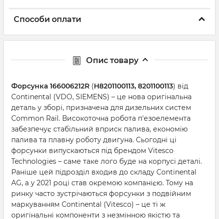
Способи оплати
Опис товару
Форсунка 166006212R
(
H8201100113, 8201100113
) від
Continental (VDO, SIEMENS) – це нова оригінальна
деталь у зборі, призначена для дизельних систем
Common Rail. Високоточна робота п'езоелемента
забезпечує стабільний вприск палива, економію
палива та плавну роботу двигуна. Сьогодні ці
форсунки випускаються під брендом Vitesco
Technologies – саме таке лого буде на корпусі деталі.
Раніше цей підрозділ входив до складу Continental
AG, а у 2021 році став окремою компанією. Тому на
ринку часто зустрічаються форсунки з подвійним
маркуванням Continental (Vitesco) – це ті ж
оригінальні компоненти з незмінною якістю та