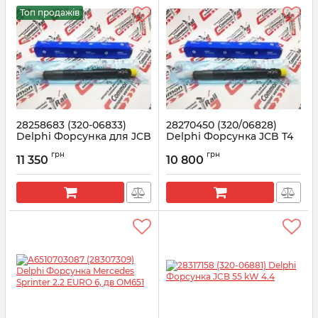
Топ продажів
28258683 (320-06833)
28270450 (320/06828)
Delphi Форсунка для JCB
Delphi Форсунка JCB T4
JS200, JS210, JS220 4.8L
129KW 4.8L
грн
грн
11 350
10 800
Артикул:
28258683
Артикул:
28270450