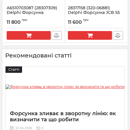
A6510703087 (28307309)
28317158 (320-06881)
Delphi Форсунка
Delphi Форсунка JCB 55
Mercedes Sprinter 2.2
kW 4.4
грн
грн
EURO 6, дв OM651
11 800
11 600
Артикул:
28317158
Артикул:
28307309
Рекомендовані статті
Статті
Форсунка зливає в зворотну лінію: як
визначити та що робити
22 04 2026
0