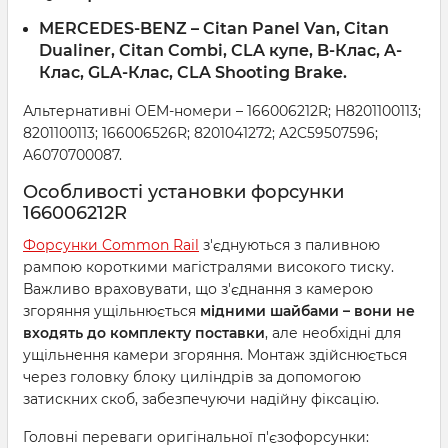
MERCEDES-BENZ
– Citan Panel Van, Citan
Dualiner, Citan Combi, CLA купе, B-Клас, A-
Клас, GLA-Клас, CLA Shooting Brake.
Альтернативні OEM-номери – 166006212R; H8201100113;
8201100113; 166006526R; 8201041272; A2C59507596;
A6070700087.
Особливості установки форсунки
166006212R
Форсунки Common Rail
з'єднуються з паливною
рампою короткими магістралями високого тиску.
Важливо враховувати, що з'єднання з камерою
згоряння ущільнюється
мідними шайбами – вони не
входять до комплекту поставки
, але необхідні для
ущільнення камери згоряння. Монтаж здійснюється
через головку блоку циліндрів за допомогою
затискних скоб, забезпечуючи надійну фіксацію.
Головні переваги оригінальної п'єзофорсунки: