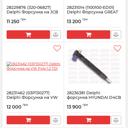
28229876 (320-06827)
28231014 (1100100-ED01)
Delphi Форсунка на JCB
Delphi Форсунка GREAT
93KW 4.4L
WALL HOVER 2.0
грн
грн
11 250
13 200
Артикул:
28229876
Артикул:
28231014
28231462 (03P130277)
28236381 Delphi
Delphi Форсунка на VW
форсунка HYUNDAI D4CB
Polo 1.2 TDI
EURO 5 (33800-4A700)
грн
грн
12 000
13 900
Артикул:
28231462
Артикул:
28236381