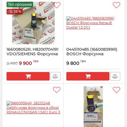
Топ продажів
-15.38 %
166008052R, H8200704191
0445110485 (166008399R)
VDO/SIEMENS Форсунка
BOSCH Форсунка
Рено 1.5 EURO 5
Renault Duster 1.5 DCI
грн
грн
9 900
9 800
11 700
Артикул:
166008052R
Артикул:
166008399R