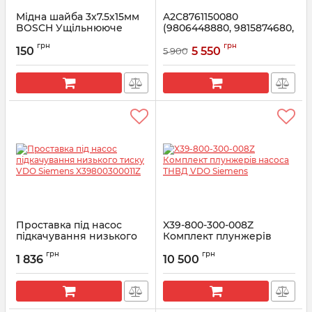
Мідна шайба 3х7.5х15мм
A2C8761150080
BOSCH Ущільнююче
(9806448880, 9815874680,
кільце камери згорання
1888248) VDO SIEMENS
грн
грн
Клапан регулювання
150
5 550
5 900
Артикул:
1987972087
тиску палива VCV
Артикул:
9815874680
Проставка під насос
X39-800-300-008Z
підкачування низького
Комплект плунжерів
тиску VDO Siemens
насоса ТНВД VDO
грн
грн
X39800300011Z
Siemens
1 836
10 500
Артикул:
X39-800-300-011Z
Артикул:
X39-800-300-008Z