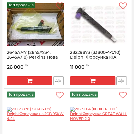
Топ продажів
2645A747 (2645A734,
28229873 (33800-4A710)
2645A718) Perkins Нова
Delphi Форсунка KIA
форсунка 320-0680
Bongo, Hyundai H-1
грн
грн
Caterpillar / Manitou
(Starex) 2.5
26 000
11 000
Артикул:
2645A747
Артикул:
28229873
Топ продажів
Топ продажів