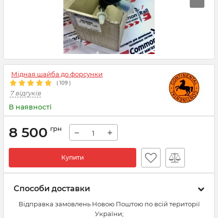
Мідная шайба до форсунки
(
109
)
7 відгуків
В наявності
8 500
грн
−
+
Купити
Способи доставки
Відправка замовлень Новою Поштою по всій території
України;