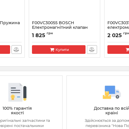
 Пружина
F00VC30055 BOSCH
F00VC303
Електромагнітний клапан
електром
форсунки CR
форсунки
грн
гр
1 825
2 025
Артикул:
F00VC30055
Артикул:
F00
Купити
100% гарантія
Доставка по всі
якості
країні
оригінальні запчастини та
Здійснюється за допо
вірені постачальники
перевізника "Нова П