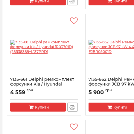
Купити
Купити
7135-661 Delphi ремкомплект
7135-662 Delphi Ре
форсунки Kia / Hyundai
форсунки JCB 97 kW
(R03701D) (28538389+L137PRD)
EJBR05001D
грн
грн
4 559
5 900
Артикул:
7135-661
Артикул:
7135-662
Купити
Купити