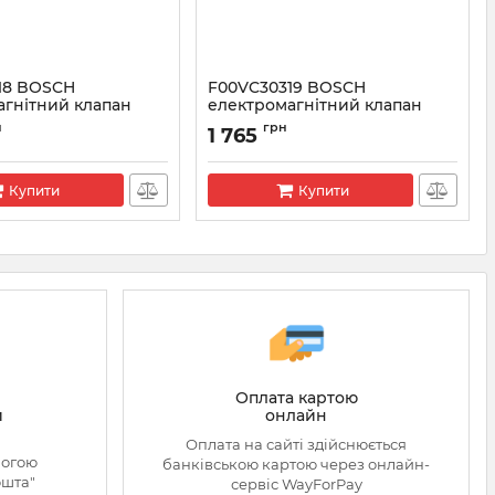
18 BOSCH
F00VC30319 BOSCH
агнітний клапан
електромагнітний клапан
 CR
форсунки CR
н
грн
1 765
VC30318
Артикул:
F00VC30319
Купити
Купити
Оплата картою
онлайн
й
Оплата на сайті здійснюється
могою
банківською картою через онлайн-
ошта"
сервіс WayForPay