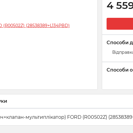
4 55
Способи д
Відправк
Способи о
уки
ч+клапан-мультиплікатор) FORD (R00502Z) (28538389