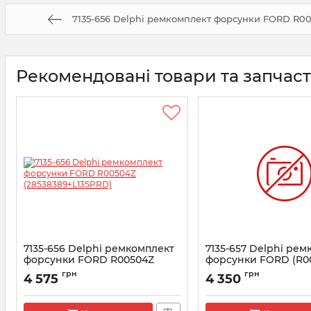
7135-656 Delphi ремкомплект форсунки FORD R00
Рекомендовані товари та запчас
7135-656 Delphi ремкомплект
7135-657 Delphi ре
форсунки FORD R00504Z
форсунки FORD (R0
(28538389+L135PRD)
(28538389+L150PBD)
грн
грн
4 575
4 350
Артикул:
7135-656
Артикул:
7135-657