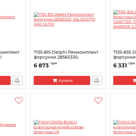
мкомплект
7135-815 Delphi Ремкомплект
7135-835 
I
форсунки 28565330,
форсунки
04L130277D VAG 1.6 TDI
CRAFTER, 
грн
грн
6 873
6 331
AMAROK 2
Артикул:
7135-815
Артикул:
713
Купити