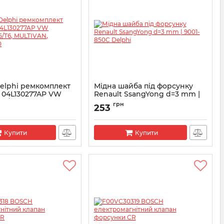
Delphi ремкомплект
Мідна шайба під форсунку
 04L130277AP VW
Renault SsangYong d=3 mm |
T5/T6, MULTIVAN,
9001-850C Delphi
грн
253
.0
Артикул:
9001-850C
5-835
Купити
Купити